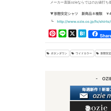
メーカー直販ozieならではのお値打
▼形態安定シャツ 新商品８種類 ￥4
┗
http://www.ozie.co.jp/fs/shirts
Pi
Li
X
H
Shar
nt
n
at
er
e
e
ボタンダウン
ワイドカラー
形態安
e
n
st
a
- OZ