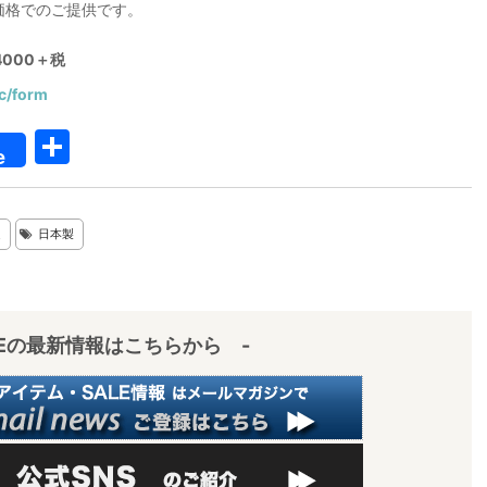
ち価格でのご提供です。
000＋税
/c/form
共
e
有
定
日本製
IEの最新情報はこちらから -