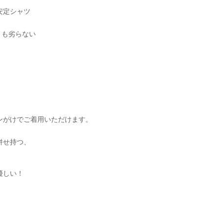
安定シャツ
とも劣らない
ンがけでご着用いただけます。
併せ持つ、
優しい！