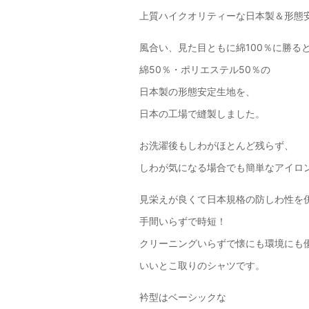
上質ハイクオリティーな日本製＆形態
風合い、見た目ともに綿100％に勝る
綿50％・ポリエステル50％の
日本製の形態安定生地を、
日本の工場で縫製しました。
お洗濯後もしわがほとんど残らず、
しわが気になる場合でも簡単なアイロ
見栄えが良くて日本規格の防しわ性を
手間いらずで時短！
クリーニングいらずで懐にも環境にも
いいとこ取りのシャツです。
衿型はベーシックな