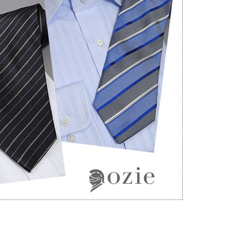
【メンズ・ドレスシャツ・ワイシャツ・
半袖】ナチュラルフィット・クールマッ
クス・ドライ・形態安定・オックスフォ
ード・イタリアンカラー・ボタンダウ
価格
7,150円
(税込)
ン・スキッパー・第一ボタン無し