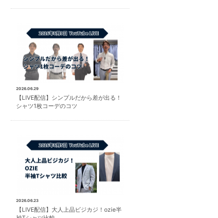
2026.06.29
【LIVE配信】シンプルだから差が出る！
シャツ1枚コーデのコツ
2026.06.23
【LIVE配信】大人上品ビジカジ！ozie半
袖Tシャツ比較