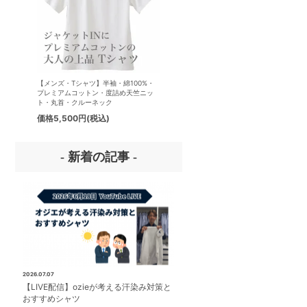
【メンズ・Tシャツ】半袖・綿100%・
【メンズ・ドレスシャツ・ワイシ
プレミアムコットン・度詰め天竺ニッ
ナチュラルフィット・アイスコッ
ト・丸首・クルーネック
プレミアムコットン・イージーケ
タリアンカラー・ボタンダウン・
価格
5,500円
(税込)
価格
8,800円
(税込)
パー・第一ボタン無し
- 新着の記事 -
2026.07.07
【LIVE配信】ozieが考える汗染み対策と
おすすめシャツ