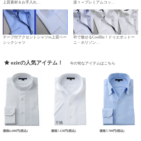
上質素材＆お手入れ…
楽々＝プレミアムコッ…
テープ付アクセントシャツvs上質ベー
衿で魅せるCoolBiz！ドゥエボットー
シックシャツ
ニ・ホリゾン…
ozieの人気アイテム！
今の旬なアイテムはこちら
価格
6,600円
(税込)
価格
7,150円
(税込)
価格
7,700円
(税込)