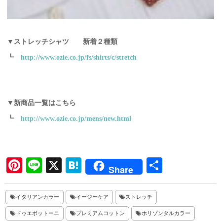
▼ストレッチシャツ 新着２種類
┗
http://www.ozie.co.jp/fs/shirts/c/stretch
▼新商品一覧はこちら
┗
http://www.ozie.co.jp/mens/new.html
Pi
Li
X
H
共
Share
nt
ne
at
有
er
en
イタリアンカラー
イージーケア
ストレッチ
es
a
ドゥエボットーニ
プレミアムコットン
ホリゾンタルカラー