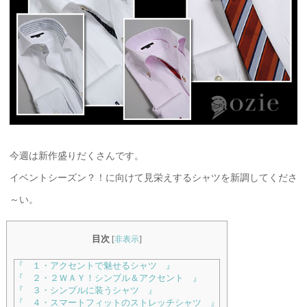
今週は新作盛りだくさんです。
イベントシーズン？！に向けて見栄えするシャツを新調してくださ
～い。
目次
[
非表示
]
『 １・アクセントで魅せるシャツ 』
『 ２・２ＷＡＹ！シンプル＆アクセント 』
『 ３・シンプルに装うシャツ 』
『 ４・スマートフィットのストレッチシャツ 』