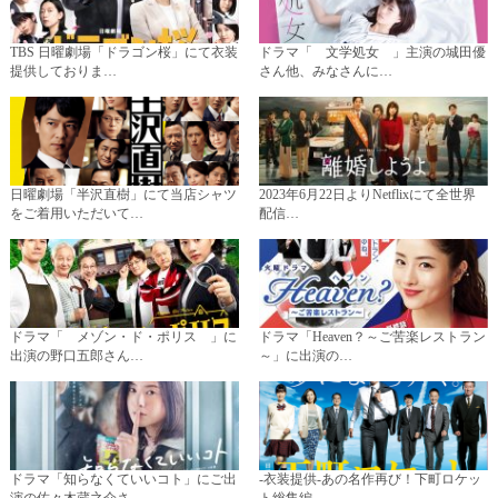
TBS 日曜劇場「ドラゴン桜」にて衣装
ドラマ「 文学処女 」主演の城田優
提供しておりま…
さん他、みなさんに…
日曜劇場「半沢直樹」にて当店シャツ
2023年6月22日よりNetflixにて全世界
をご着用いただいて…
配信…
ドラマ「 メゾン・ド・ポリス 」に
ドラマ「Heaven？～ご苦楽レストラン
出演の野口五郎さん…
～」に出演の…
ドラマ「知らなくていいコト」にご出
-衣装提供-あの名作再び！下町ロケッ
演の佐々木蔵之介さ…
ト総集編