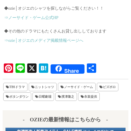
◆ozie│オジエのシャツを探しながらご覧ください！！
⇒ノーサイド・ゲーム公式HP
◆その他のドラマにもたくさんお貸し出ししております
⇒ozie│オジエのメディア掲載情報ページへ
Pi
Li
X
H
共
Share
nt
ne
at
有
er
en
TBSドラマ
ニットシャツ
ノーサイド・ゲーム
ビズポロ
es
a
ボタンダウン
日曜劇場
濱津隆之
衣装提供
t
- OZIEの最新情報はこちらから -