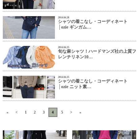
2014.04.28
シャツの着こなし・コーディネート
│ozie ギンガム…
2014.04.25
旬な麻シャツ！ハードマンズ社の上質フ
レンチリネン10…
2014.04.25
シャツの着こなし・コーディネート
│ozie ニット素…
«
<
1
2
3
4
5
>
»