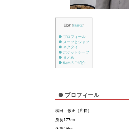
目次
[
非表示
]
● プロフィール
● スーツとシャツ
● ネクタイ
● ポケットチーフ
● まとめ
● 動画のご紹介
● プロフィール
柳田　敏正（店長）
身長177cm