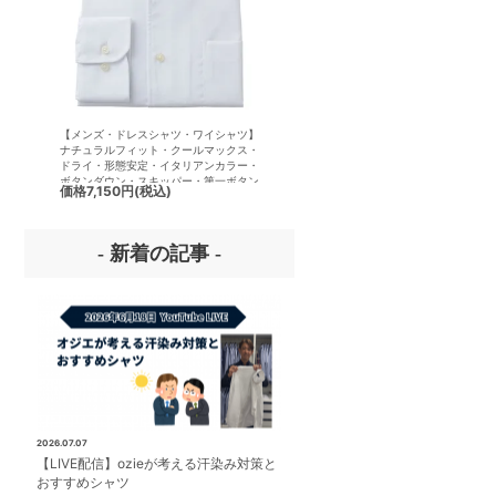
【メンズ・ドレスシャツ・ワイシャツ】
【メンズ・ドレスシャツ・ワイシ
ナチュラルフィット・クールマックス・
半袖】ナチュラルフィット・クー
ドライ・形態安定・イタリアンカラー・
クス・ドライ・形態安定・イタリ
ボタンダウン・スキッパー・第一ボタン
ラー・ボタンダウン・スキッパー
価格
7,150円
(税込)
価格
7,150円
(税込)
無し
ボタン無し
- 新着の記事 -
2026.07.07
【LIVE配信】ozieが考える汗染み対策と
おすすめシャツ