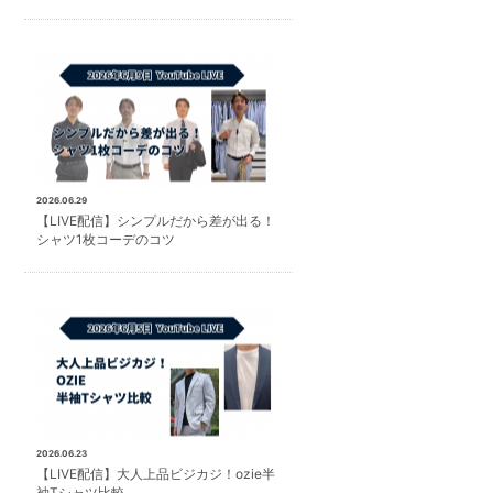
2026.06.29
【LIVE配信】シンプルだから差が出る！
シャツ1枚コーデのコツ
2026.06.23
【LIVE配信】大人上品ビジカジ！ozie半
袖Tシャツ比較