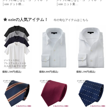
│ozie ドット柄…
│ozie ニット素…
ozieの人気アイテム！
今の旬なアイテムはこちら
価格
5,500円
(税込)
価格
8,800円
(税込)
価格
5,390円
(税込)