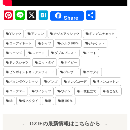
Pi
Li
X
H
共
Share
nt
ne
at
有
er
en
Yシャツ
アンコン
カジュアルシャツ
ギンガムチェック
es
a
コーディネート
シャツ
シルク100％
ジャケット
t
ジーンズ
スェード
ダブルブレスト
ドット
ドレスシャツ
ニットタイ
ネイビー
ピンポイントオックスフォード
ブレザー
ボウタイ
ボタンダウンシャツ
メンズ
メンズコーデ
リネンコットン
ローファー
ワイシャツ
ワイン
一枚仕立て
着こなし
絹
蝶ネクタイ
麻
麻100％
- OZIEの最新情報はこちらから -