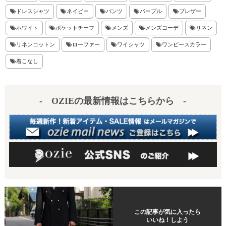
t
ドレスシャツ
ネイビー
パンツ
パープル
ブレザー
ホワイト
ポケットチーフ
メンズ
メンズコーデ
リネン
リネンコットン
ローファー
ワイシャツ
ワンピースカラー
着こなし
- OZIEの最新情報はこちらから -
この記事が気に入ったら
いいね！しよう