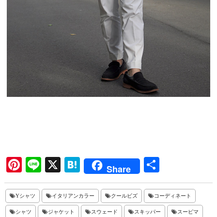
Pi
Li
X
H
共
Share
nt
ne
at
有
er
en
Yシャツ
イタリアンカラー
クールビズ
コーディネート
es
a
シャツ
ジャケット
スウェード
スキッパー
スーピマ