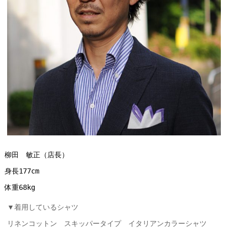
柳田　敏正（店長）
身長177cm
体重68kg
▼着用しているシャツ
リネンコットン スキッパータイプ イタリアンカラーシャツ