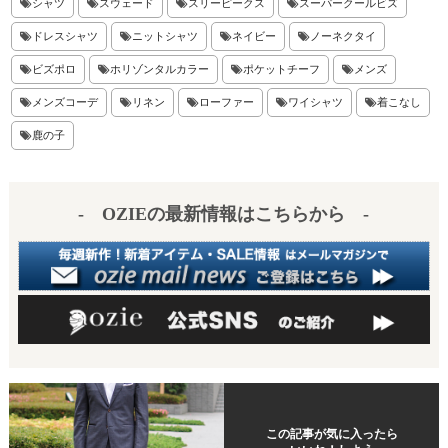
es
a
シャツ
スウェード
スリーピークス
スーパークールビズ
t
ドレスシャツ
ニットシャツ
ネイビー
ノーネクタイ
ビズポロ
ホリゾンタルカラー
ポケットチーフ
メンズ
メンズコーデ
リネン
ローファー
ワイシャツ
着こなし
鹿の子
- OZIEの最新情報はこちらから -
この記事が気に入ったら