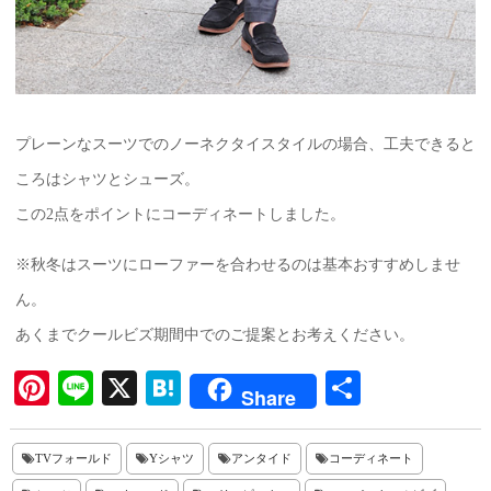
プレーンなスーツでのノーネクタイスタイルの場合、工夫できると
ころはシャツとシューズ。
この2点をポイントにコーディネートしました。
※秋冬はスーツにローファーを合わせるのは基本おすすめしませ
ん。
あくまでクールビズ期間中でのご提案とお考えください。
Pi
Li
X
H
共
Share
nt
ne
at
有
er
en
TVフォールド
Yシャツ
アンタイド
コーディネート