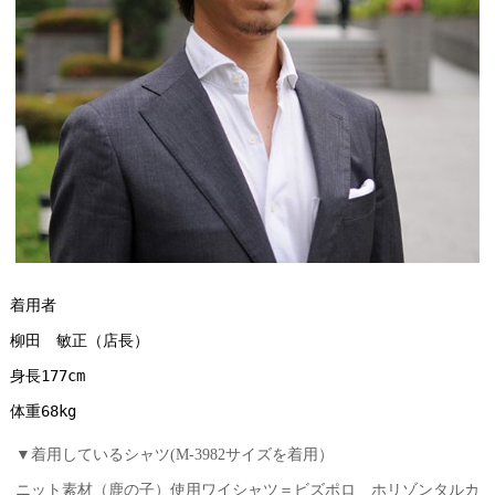
着用者
柳田　敏正（店長）
身長177cm
体重68kg
▼着用しているシャツ(M-3982サイズを着用）
ニット素材（鹿の子）使用ワイシャツ＝ビズポロ ホリゾンタルカ