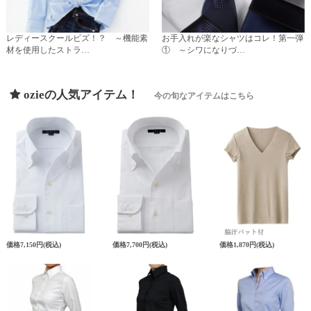
レディースクールビズ！？ ～機能素
お手入れが楽なシャツはコレ！第一弾
材を使用したストラ…
① ～シワになりづ…
ozieの人気アイテム！
今の旬なアイテムはこちら
価格
7,150円
(税込)
価格
7,700円
(税込)
価格
1,870円
(税込)