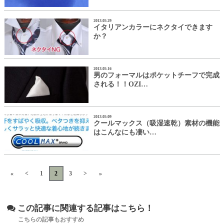
2013.05.29
イタリアンカラーにネクタイできます
か？
2013.05.16
男のフォーマルはポケットチーフで完成
される！！OZI…
2013.05.09
クールマックス（吸湿速乾）素材の機能
はこんなにも凄い…
«
<
1
2
3
>
»
この記事に関連する記事はこちら！
こちらの記事もおすすめ