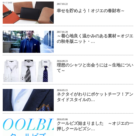
2017.03.22
幸せを貯めよう！オジエの春財布～
2017.01.20
～着心地良く温かみのある素材＝オジエ
の秋冬版ニット・…
2016.09.23
理想のシャツと出会うには～生地につい
て～
2016.05.15
ネクタイがわりにポケットチーフ！アン
タイドスタイルの…
2016.05.06
クールビズ始まりました ～オジエの一
押しクールビズシ…