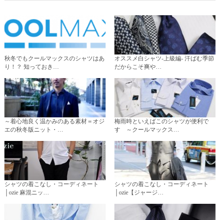
秋冬でもクールマックスのシャツはあ
オススメ白シャツ-上級編- 汗ばむ季節
り！？ 知っておき…
だからこそ爽や…
～着心地良く温かみのある素材＝オジ
梅雨時といえばこのシャツが便利で
エの秋冬版ニット・…
す ～クールマックス…
シャツの着こなし・コーディネート
シャツの着こなし・コーディネート
│ozie 麻混ニッ…
│ozie【ジャージ…