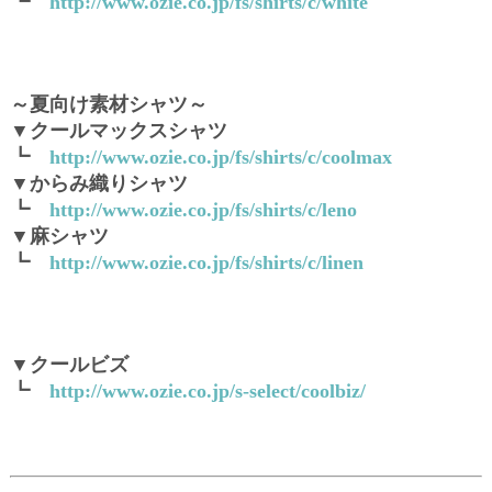
┗
http://www.ozie.co.jp/fs/shirts/c/white
～夏向け素材シャツ～
▼クールマックスシャツ
┗
http://www.ozie.co.jp/fs/shirts/c/coolmax
▼からみ織りシャツ
┗
http://www.ozie.co.jp/fs/shirts/c/leno
▼麻シャツ
┗
http://www.ozie.co.jp/fs/shirts/c/linen
▼クールビズ
┗
http://www.ozie.co.jp/s-select/coolbiz/