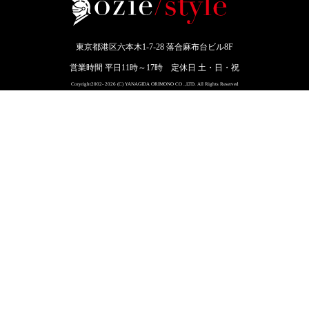
東京都港区六本木1-7-28 落合麻布台ビル8F
営業時間 平日11時～17時 定休日 土・日・祝
Coryright2002- 2026 (C) YANAGIDA ORIMONO CO .,LTD. All Rights Reserved