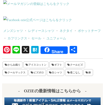
メンズシャツ
・
レディースシャツ
・
ネクタイ
・
ポケットチーフ
・
カフリンクス
・
セール
・
ユニフォーム
Pi
Li
X
H
共
Share
nt
ne
at
有
er
en
からみ織り
アイスコットン
ギフト
クールビズ
es
a
クールマックス
ビズポロ
白シャツ
着こなし
麻
t
- OZIEの最新情報はこちらから -