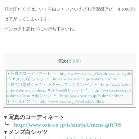
顔が汗だくでは、いくら白シャツといえども清潔感アピールの効能
は下がってしまいます。
ハンカチも忘れずにお持ち下さいね。
目次
[
非表示
]
▼写真のコーディネート ┗ http://www.ozie.co.jp/fs/shirts/c/mens-gift#
05 ▼メンズ白シャツ ┗ http://www.ozie.co.jp/fs/shirts/c/white
～夏向け素材シャツ～ ▼クールマックスシャツ ┗ http://www.ozie.c
o.jp/fs/shirts/c/coolmax ▼からみ織りシャツ ┗ http://www.ozie.co.jp/f
s/shirts/c/leno ▼麻シャツ ┗ http://www.ozie.co.jp/fs/shirts/c/linen
▼クールビズ ┗ http://www.ozie.co.jp/s-select/coolbiz/
▼写真のコーディネート
┗
http://www.ozie.co.jp/fs/shirts/c/mens-gift#05
▼メンズ白シャツ