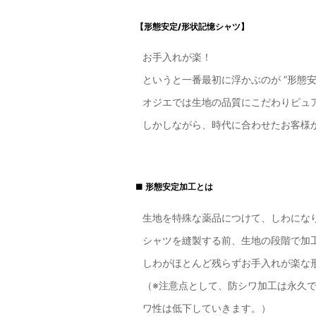
【形態安定/形状記憶シャツ】
お手入れが楽！
というと一番最初に浮かぶのが ”形態
オジエでは生地の品質にこだわりピュア
しかしながら、時代に合わせたお客様
■ 形態安定加工とは
生地を特殊な薬品につけて、しわにな
シャツを縫製する前、生地の段階で加
しわがほとんど残らずお手入れが楽な
（※注意点として、防シワ加工は永久
ワ性は低下していきます。）