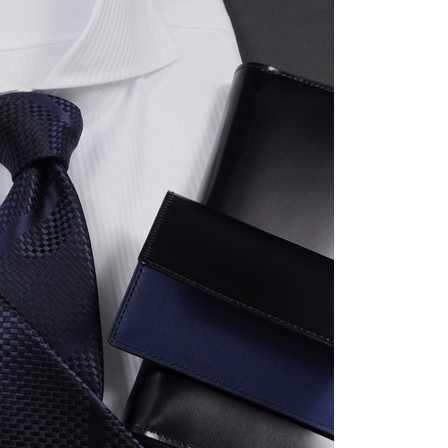
【メンズ・ドレスシャツ・ワイシャツ】
【メンズ・ドレスシャツ・ワイシャツ】
ナチュラルフィット・アイスコットン・
ナチュラルフィット・プレミアムコット
プレミアムコットン・イージーケア・イ
ン・形態安定・イタリアンカラー・ワイ
タリアンカラー・ボタンダウン・スキッ
ドカラー・第一ボタンあり・SALE
価格
8,800円
(税込)
価格
5,390円
(税込)
パー・第一ボタン無し