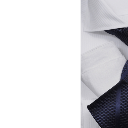
ンズ・ドレスシャツ・ワイシャツ・
【メンズ・Tシャツ】半袖・綿100%・
】ナチュラルフィット・クールマッ
プレミアムコットン・度詰め天竺ニッ
・ドライ・形態安定・オックスフォ
ト・丸首・クルーネック
・イタリアンカラー・ボタンダウ
7,150円
(税込)
価格
5,500円
(税込)
スキッパー・第一ボタン無し