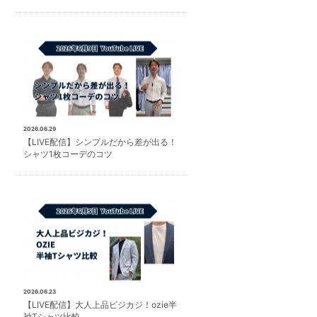
2026.06.29
【LIVE配信】シンプルだから差が出る！
シャツ1枚コーデのコツ
2026.06.23
【LIVE配信】大人上品ビジカジ！ozie半
袖Tシャツ比較