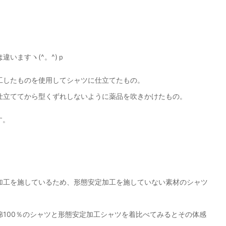
いますヽ(^。^)ｐ
工したものを使用してシャツに仕立てたもの。
仕立ててから型くずれしないように薬品を吹きかけたもの。
す。
加工を施しているため、形態安定加工を施していない素材のシャツ
100％のシャツと形態安定加工シャツを着比べてみるとその体感