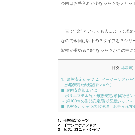
今回はお手入れが楽なシャツをメリッ
一言で ”楽” といっても人によって求
なので今回は以下の３タイプを３シリ
皆様が求める ”楽” なシャツがこの中に
目次
[
非表示
]
1、形態安定シャツ 2、イージーケアシャ
【形態安定/形状記憶シャツ】
■ 形態安定加工とは
～ポリエステル混・形態安定/形状記憶シ
～ 綿100％の形態安定/形状記憶シャツ～
■ 形態安定シャツのお洗濯・お手入れ方
1、形態安定シャツ
2、イージーケアシャツ
3、ビズポロニットシャツ