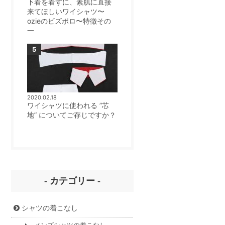
下着を着ずに、素肌に直接
来てほしいワイシャツ〜
ozieのビズポロ〜特徴その
一
2020.02.18
ワイシャツに使われる ”芯
地” についてご存じですか？
- カテゴリー -
シャツの着こなし