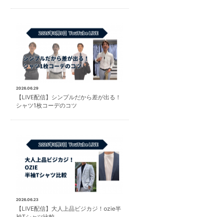
2026.06.29
【LIVE配信】シンプルだから差が出る！
シャツ1枚コーデのコツ
2026.06.23
【LIVE配信】大人上品ビジカジ！ozie半
袖Tシャツ比較