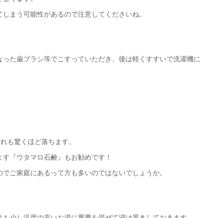
てしまう可能性があるので注意してくださいね。
なった歯ブラシ等でこすっていただき、後は軽くすすいで洗濯機に
汚れも驚くほど落ちます。
ます『ウタマロ石鹸』もお勧めです！
のでご家庭にあるって方も多いのではないでしょうか。
りも少し温度の高いお湯に重曹を混ぜて浸け置きしておきます。