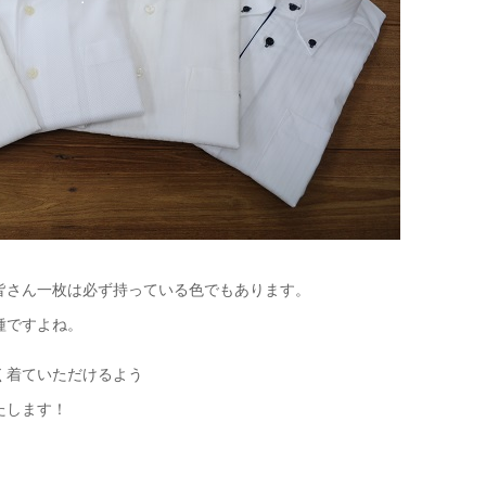
【メンズ・ドレスシャツ・ワイシャツ】
ナチュラルフィット・プレミアムコット
ン120番手双糸・イージーケア・ブロー
ド・ワイドカラー・ホリゾンタルカラ
価格
7,700円
(税込)
ー・レギュラーカラー・スナップダウ
ン・ボタンダウン・ポケッ
皆さん一枚は必ず持っている色でもあります。
種ですよね。
く着ていただけるよう
たします！