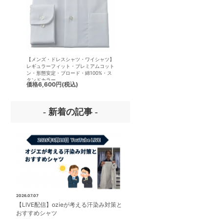
【メンズ・ドレスシャツ・ワイシャツ】
【メンズ・ドレスシャツ・ワイシ
レギュラーフィット・プレミアムコット
半袖】ナチュラルフィット・クー
ン・形態安定・ブロード・綿100%・ス
クス・ドライ・形態安定・オック
タンドカラー
ード・イタリアンカラー・ワイド
価格
6,600円
(税込)
価格
7,150円
(税込)
ー・第一ボタンあり
- 新着の記事 -
2026.07.07
【LIVE配信】ozieが考える汗染み対策と
おすすめシャツ