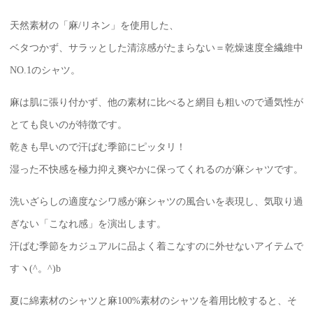
天然素材の「麻/リネン」を使用した、
ベタつかず、サラッとした清涼感がたまらない＝乾燥速度全繊維中
NO.1のシャツ。
麻は肌に張り付かず、他の素材に比べると網目も粗いので通気性が
とても良いのが特徴です。
乾きも早いので汗ばむ季節にピッタリ！
湿った不快感を極力抑え爽やかに保ってくれるのが麻シャツです。
洗いざらしの適度なシワ感が麻シャツの風合いを表現し、気取り過
ぎない「こなれ感」を演出します。
汗ばむ季節をカジュアルに品よく着こなすのに外せないアイテムで
すヽ(^。^)b
夏に綿素材のシャツと麻100%素材のシャツを着用比較すると、そ