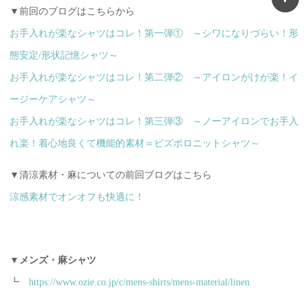
▼前回のブログはこちらから
お手入れが楽なシャツはコレ！第一弾① ～シワになりづらい！形
態安定/形状記憶シャツ～
お手入れが楽なシャツはコレ！第二弾② ～アイロンがけが楽！イ
ージーケアシャツ～
お手入れが楽なシャツはコレ！第三弾③ ～ノーアイロンでお手入
れ楽！着心地良くて機能的素材＝ビズポロニットシャツ～
▼清涼素材・麻についての前回ブログはこちら
涼感素材でオンオフも快適に！
▼メンズ・麻シャツ
┗
https://www.ozie.co.jp/c/mens-shirts/mens-material/linen