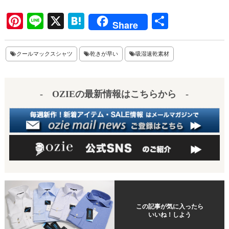
Pi
Li
X
H
共
Share
nt
ne
at
有
er
en
クールマックスシャツ
乾きが早い
吸湿速乾素材
es
a
t
- OZIEの最新情報はこちらから -
この記事が気に入ったら
いいね！しよう