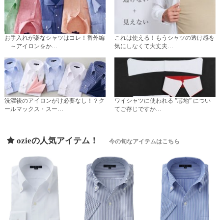
お手入れが楽なシャツはコレ！番外編
これは使える！もうシャツの透け感を
～アイロンをか…
気にしなくて大丈夫…
洗濯後のアイロンがけ必要なし！？ク
ワイシャツに使われる ”芯地” につい
ールマックス・スー…
てご存じですか…
ozieの人気アイテム！
今の旬なアイテムはこちら