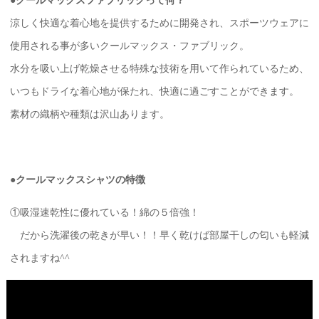
●クールマックスファブリックって何？
涼しく快適な着心地を提供するために開発され、スポーツウェアに
使用される事が多いクールマックス・ファブリック。
水分を吸い上げ乾燥させる特殊な技術を用いて作られているため、
いつもドライな着心地が保たれ、快適に過ごすことができます。
素材の織柄や種類は沢山あります。
●クールマックスシャツの特徴
①吸湿速乾性に優れている！綿の５倍強！
だから洗濯後の乾きが早い！！早く乾けば部屋干しの匂いも軽減
されますね^^