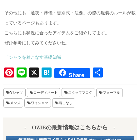
その他にも「通夜・葬儀・告別式・法要」の際の服装のルールが載
っているページもあります。
こちらにも状況に合ったアイテムをご紹介してます。
ぜひ参考にしてみてくださいね。
「シャツを着こなす基礎知識」
Pi
Li
X
H
共
Share
nt
ne
at
有
er
en
Yシャツ
コーディネート
スタッフブログ
フォーマル
es
a
メンズ
ワイシャツ
着こなし
t
- OZIEの最新情報はこちらから -