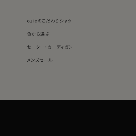
ozieのこだわりシャツ
色から選ぶ
セーター・カーディガン
メンズセール
素材・機能から選ぶ
ネクタイピン
柄から選ぶ
サスペンダー
ストール・マフラー