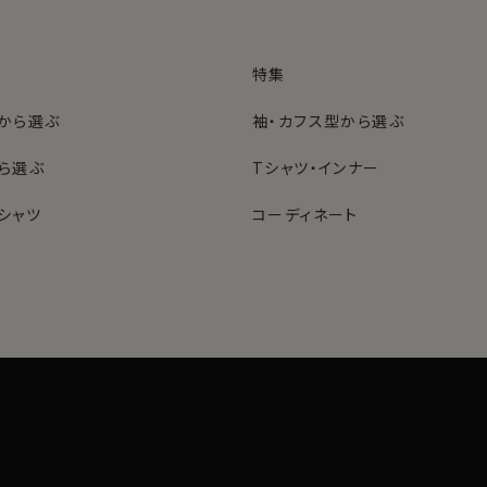
特集
から選ぶ
袖・カフス型から選ぶ
ら選ぶ
Tシャツ・インナー
シャツ
コーディネート
特集
ネクタイ
型から選ぶ
ン
色から選ぶ
ベルト
シャツ
定番シャツ
帽子