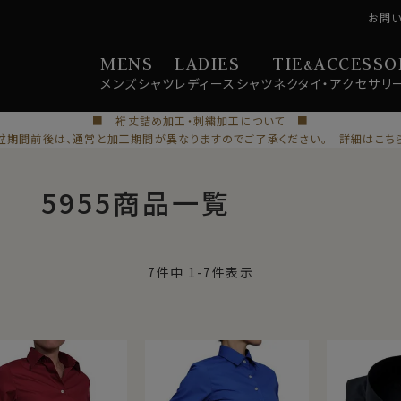
お問
MENS
LADIES
TIE
ACCESSO
&
メンズ
シャツ
レディース
シャツ
ネクタイ・
アクセサリ
■ 裄丈詰め加工・刺繍加工について ■
盆期間前後は、通常と加工期間が異なりますのでご了承ください。 詳細はこち
5955商品一覧
7
件中
1
-
7
件表示