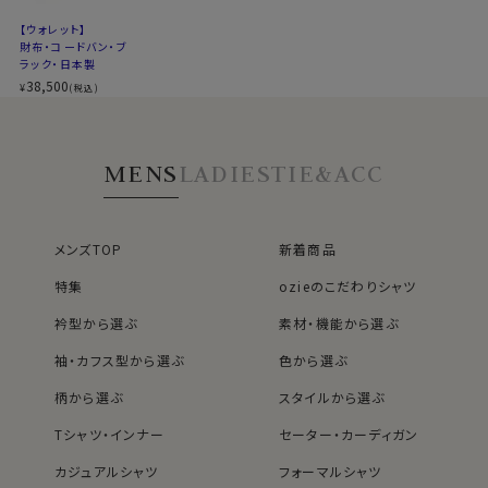
【ウォレット】
財布・コードバン・ブ
70224
ラック・日本製
38,500
¥
(税込)
MENS
LADIES
TIE&ACC
メンズTOP
新着商品
特集
ozieのこだわりシャツ
衿型から選ぶ
素材・機能から選ぶ
袖・カフス型から選ぶ
色から選ぶ
柄から選ぶ
スタイルから選ぶ
Tシャツ・インナー
セーター・カーディガン
カジュアルシャツ
フォーマルシャツ