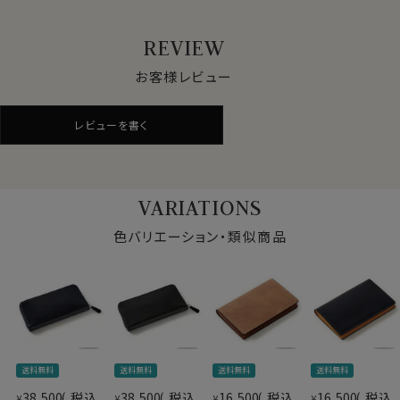
その希少性と質の高さにより動物皮革の中では特に高級
品と言われています。
REVIEW
スイフトレザー -Swift Leather-
お客様レビュー
発色に優れており、スムースな質感と柔らかさを特徴とし
た、雄仔牛の皮革。
レビューを書く
革へのこだわりはもちろん、内張りや配色にも質とデザイ
ンを追求しました。
装飾は極めてシンプルに仕上げ、ロゴなども一切排除し
た作りになっております。
VARIATIONS
革のダイヤモンド「コードバン」を使用し、
色バリエーション・類似商品
内張りには有名ブランドでも使われている「スイフトレザ
ー」を使用するなど
他にはない高品質な革財布に仕上げました。
経年変化するコードバンならではの「味」をお楽しみくだ
さい。
送料無料
送料無料
送料無料
送料無料
38,500
税込
38,500
税込
16,500
税込
16,500
税込
¥
¥
¥
¥