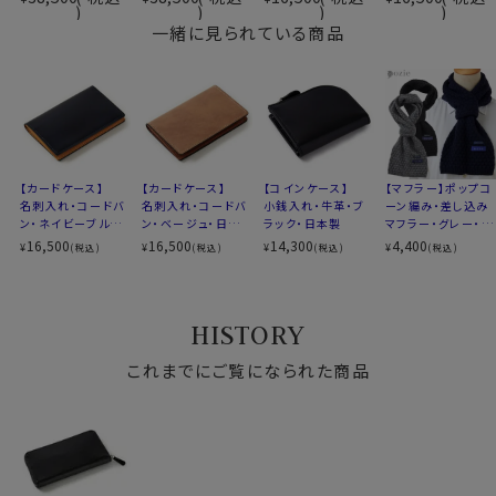
一緒に見られている商品
表側=コードバン
素材
内側=スイフトレザー
柄
無地
-コードバンの特性を活かしたシンプルなデザイ
表側=ブラック 黒
ン-
色
内側=ブルー 青
内側には本来表側で使用することの多いスイフト
横幅=20cm
【カードケース】
【カードケース】
【コインケース】
【マフラー】ポップコ
レザーを内張りにし、更に質の高いより希少な一
高さ=10.5cm
名刺入れ・コードバ
名刺入れ・コードバ
小銭入れ・牛革・ブ
ーン編み・差し込み
サイズ
品に仕上げました。
ン・ネイビーブルー・
ン・ベージュ・日本
ラック・日本製
マフラー・グレー・ブ
厚み=2cm
日本製
製
ラック・ネイビーブ
16,500
16,500
14,300
4,400
¥
¥
重さ=約190g
¥
¥
(税込)
(税込)
(税込)
(税込)
ルー・日本製
ラウンドZIP
-コードバン Cordovan-
カードポケット×12
仕様
札入れ×2
HISTORY
「革のダイヤモンド」と喩えられるほど希少価値
ファスナー小銭入れ×1
これまでにご覧になられた商品
の高い農耕馬の皮革。
フリーポケット×2
1頭から採れるコードバンの量はごくわずかであ
生産国
日本
り、きめ細かな繊維で非常になめらかでしっとり
※濡れた場合は乾いた布で軽くふき取って下さい
とした質感が特徴です。
※スポット商品につき再入荷はございませんのでご了
その希少性と質の高さにより動物皮革の中では特
承ください。
に高級品と言われています。