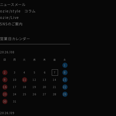
-使いやすいラウンドZIP型 ＆ 高品質で滑りよいYKK
ニュースメール
ファスナー使用-
ozie/style コラム
ozie/Live
SNSのご案内
営業日カレンダー
2026/08
日
月
火
水
木
金
土
1
2
3
4
5
6
7
8
9
10
11
12
13
14
15
16
17
18
19
20
21
22
23
24
25
26
27
28
29
30
31
2026/09