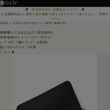
■ 裄丈詰め加工・刺繍加工について ■
お盆期間前後は、通常と加工期間が異なりますのでご了承ください。 詳細は
こちら⇒
HOME
ネクタイ＆アクセサリー
財布・名刺入れ
熟練職人による仕上げと染色技術！
世界屈指のｺｰﾄﾞﾊﾞﾝﾚｻﾞｰのﾀﾝﾅｰ
ﾚｰﾃﾞﾙｵｶﾞﾜ製ｺｰﾄﾞﾊﾞﾝを使用！
使いやすいﾗｳﾝﾄﾞZIP型
ﾌﾞﾗｯｸ 黒