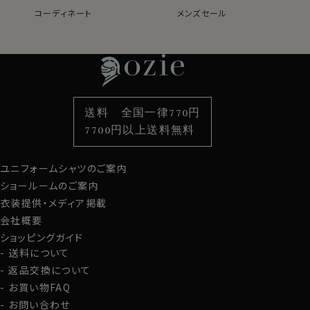
コーディネート
メンズセール
レディースTOP
ネクタイ・アクセサリーTOP
新着商品
新着商品
特集
ネクタイ
素材・機能から選ぶ
ネクタイピン
衿型から選ぶ
ポケットチーフ
袖・カフス型から選ぶ
カフスボタン
色から選ぶ
ベルト
柄から選ぶ
サスペンダー
送料 全国一律770円
スタイルから選ぶ
財布・名刺入れ
カジュアルシャツ
バッグ
7700円以上送料無料
定番シャツ
帽子
ストール・マフラー
ユニフォームシャツのご案内
グローブ
-スイフトレザー Swift Leather-
ショールームのご案内
発色に優れており、スムースな質感と柔らかさを
衣装提供・メディア掲載
特徴とした、雄仔牛の皮革。
会社概要
この財布にはフランスの高級バックメーカーで使
ショッピングガイド
われているスイフトレザーを惜しみなく使用して
送料について
います。
返品交換について
お買い物FAQ
お問い合わせ