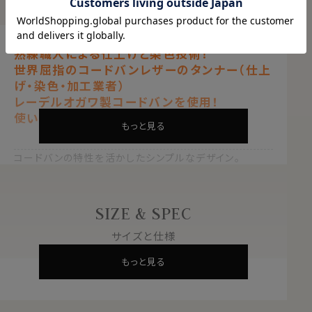
商品説明
熟練職人による仕上げと染色技術！
世界屈指のコードバンレザーのタンナー（仕上
げ・染色・加工業者）
レーデルオガワ製コードバンを使用！
-熟練職人による仕上げと染色技術！-
使いやすいラウンドZIP型
もっと見る
世界屈指のコードバンレザーのタンナー（仕上
コードバンの特性を活かしたシンプルなデザイン。
げ・染色・加工業者）。
内側にはスイフトレザーを使用し、更に質の高いより希少
レーデルオガワ製コードバンを使用！
な一品です。
OIZEのこだわりが詰まった完全オリジナル商
品！
SIZE & SPEC
コードバン -Cordovan-
サイズと仕様
「革のダイヤモンド」と喩えられるほど希少価値の高い農
もっと見る
耕馬の皮革。
1頭から採れるコードバンの量はごくわずかであり、
きめ細かな繊維で非常になめらかでしっとりとした質感
が特徴です。