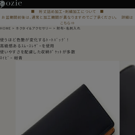
■ 裄丈詰め加工・刺繍加工について ■
お盆期間前後は、通常と加工期間が異なりますのでご了承ください。 詳細は
こちら⇒
HOME
ネクタイ＆アクセサリー
財布・名刺入れ
使うほど色艶が変化するﾄｰﾄﾊﾞｯｸﾞ！
高級感あるｽﾑｰｽﾚｻﾞｰを使用
使いやすさを配慮した収納ﾎﾟｹｯﾄが多数
ﾈｲﾋﾞｰ 紺青