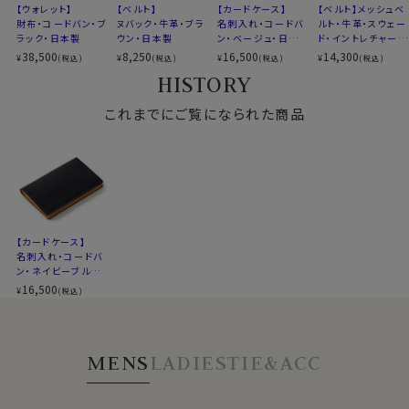
色
【ウォレット】
【ベルト】
【カードケース】
【ベルト】メッシュベ
内側=イエロー
財布・コードバン・ブ
ヌバック・牛革・ブラ
名刺入れ・コードバ
ルト・牛革・スウェー
ラック・日本製
ウン・日本製
ン・ベージュ・日本
ド・イントレチャー
横幅=10.8cm
製
ト・ダークブラウン・
38,500
8,250
16,500
14,300
¥
¥
高さ=7.3cm
¥
¥
(税込)
(税込)
(税込)
(税込)
日本製
サイズ
HISTORY
厚み=1.5cm
重さ=約37g
これまでにご覧になられた商品
名刺入れ×1
仕様
フリーポケット×2
生産国
日本
※濡れた場合は乾いた布で軽くふき取って下さい
※スポット商品につき再入荷はございませんのでご了
承ください。
【カードケース】
名刺入れ・コードバ
ン・ネイビーブルー・
日本製
70224
16,500
¥
(税込)
MENS
LADIES
TIE&ACC