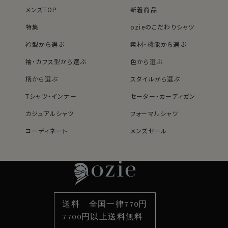
メンズTOP
新着商品
特集
ozieのこだわりシャツ
衿型から選ぶ
素材・機能から選ぶ
袖・カフス型から選ぶ
色から選ぶ
柄から選ぶ
スタイルから選ぶ
Tシャツ・インナー
セーター・カーディガン
カジュアルシャツ
フォーマルシャツ
コーディネート
メンズセール
レディースTOP
ネクタイ・アクセサリーTOP
新着商品
新着商品
特集
ネクタイ
素材・機能から選ぶ
ネクタイピン
衿型から選ぶ
ポケットチーフ
袖・カフス型から選ぶ
カフスボタン
色から選ぶ
ベルト
柄から選ぶ
サスペンダー
送料 全国一律770円
スタイルから選ぶ
財布・名刺入れ
カジュアルシャツ
バッグ
7700円以上送料無料
定番シャツ
帽子
ストール・マフラー