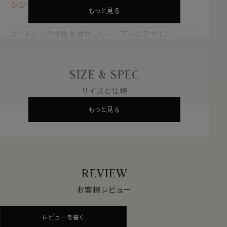
シンプルな二つ折り型
もっと見る
コードバンの特性を活かしたシンプルなデザイン。
内側には本来表側で使用することの多い
スイフトレザーを内張りにし、更に質の高いより希少な一
品に仕上げました。
SIZE & SPEC
コードバン -cordovan-
サイズと仕様
もっと見る
「革のダイヤモンド」と喩えられるほど希少価値の高い農
耕馬の皮革。
1頭から採れるコードバンの量はごくわずかであり、
きめ細かな繊維で非常になめらかでしっとりとした質感
が特徴です。
その希少性と質の高さにより動物皮革の中では特に高級
REVIEW
品と言われています。
お客様レビュー
スイフトレザー -Swift Leather-
発色に優れており、スムースな質感と柔らかさを特徴とし
レビューを書く
た、雄仔牛の皮革。