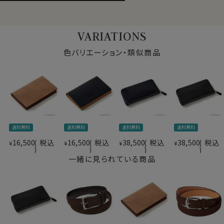
革へのこだわりはもちろん、内張りや配色にも質とデザイ
ンを追求しました。
装飾は極めてシンプルに仕上げ、ロゴなども一切排除し
VARIATIONS
た作りになっております。
色バリエーション・類似商品
革のダイヤモンド「コードバン」を使用し、
内張りには有名ブランドでも使われている「スイフトレザ
ー」を使用するなど
他にはない高品質な名刺入れに仕上げました。
経年変化するコードバンならではの「味」をお楽しみくだ
さい。
送料無料
送料無料
送料無料
送料無料
16,500
税込
16,500
税込
38,500
税込
38,500
税込
¥
¥
¥
¥
一緒に見られている商品
表側=コードバン
素材
内側=スイフトレザー
柄
無地
表側=ネイビー 紺青