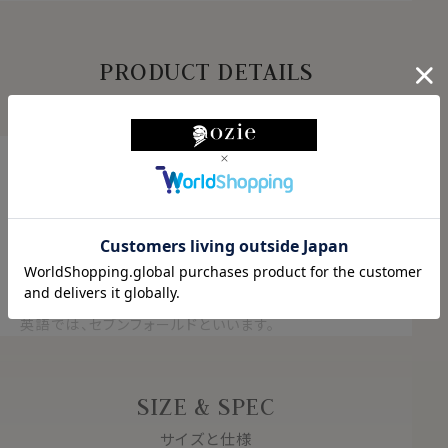
PRODUCT DETAILS
商品説明
日本製シルク100％・セッテピエゲ縫製ネクタ
イ！
高級感溢れるしなやかさと重厚感！
結婚式や披露宴に最適です
もっと見る
イタリア語で「7つ折り」と言う意味のセッテピエゲ。
英語では、セブンフォールドといいます。
１枚の生地を７つに折ってつくるネクタイの高級縫製。
通常の倍近い正方形の１枚生地を使用して作られるネク
SIZE & SPEC
タイです。
サイズと仕様