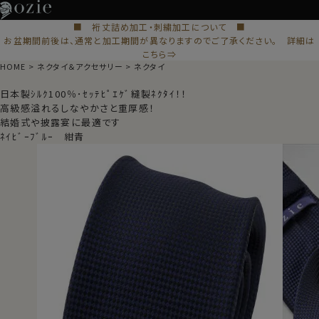
■ 裄丈詰め加工・刺繍加工について ■
お盆期間前後は、通常と加工期間が異なりますのでご了承ください。 詳細は
こちら⇒
HOME
ネクタイ＆アクセサリー
ネクタイ
日本製ｼﾙｸ100％･ｾｯﾃﾋﾟｴｹﾞ縫製ﾈｸﾀｲ！！
高級感溢れるしなやかさと重厚感！
結婚式や披露宴に最適です
ﾈｲﾋﾞｰﾌﾞﾙｰ 紺青