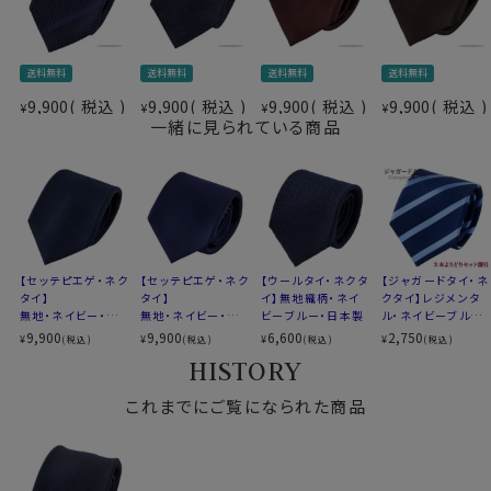
素材
シルク100％
送料無料
送料無料
送料無料
送料無料
柄
ジャガード織・織柄無地 チェス柄
9,900
税込
9,900
税込
9,900
税込
9,900
税込
¥
色
ネイビーブルー 紺青
¥
¥
¥
一緒に見られている商品
大剣の幅
約8.0cm
長さ
約146cm
原産国
日本
▼スポット商品につき再入荷はございません。
※３本よりどりの対象ではございません
【セッテピエゲ・ネク
【セッテピエゲ・ネク
【ウールタイ・ネクタ
【ジャガードタイ・ネ
タイ】
タイ】
イ】無地織柄・ネイ
クタイ】レジメンタ
無地・ネイビー・日
無地・ネイビー・日
ビーブルー・日本製
ル・ネイビーブルー
本製
本製
×サックスブルー
9,900
9,900
6,600
2,750
¥
¥
¥
¥
(税込)
(税込)
(税込)
(税込)
HISTORY
これまでにご覧になられた商品