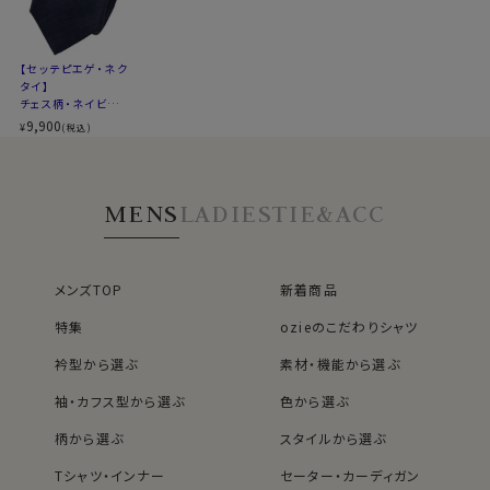
60819 set
【セッテピエゲ・ネク
タイ】
チェス柄・ネイビー
ブルー1・日本製
9,900
¥
(税込)
MENS
LADIES
TIE&ACC
メンズTOP
新着商品
特集
ozieのこだわりシャツ
衿型から選ぶ
素材・機能から選ぶ
袖・カフス型から選ぶ
色から選ぶ
柄から選ぶ
スタイルから選ぶ
Tシャツ・インナー
セーター・カーディガン