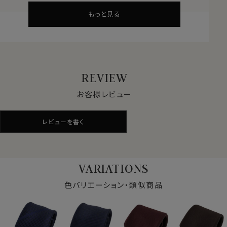
このセッテピエゲ縫製のネクタイは、しなやかさと柔らか
もっと見る
さが特徴の重厚感あふれるネクタイです。
そのためネクタイを結ぶ際にノット部分に適度なボリュ
ームができ、きれいなディンプルを作れます。
すべて手作業で、手間と高い技術を要し、熟練された職
人しか作る事が出来ません。
REVIEW
日本においても制作できる職人が少ない希少な日本製
の高級ネクタイです｡
お客様レビュー
本来は、芯地をつかわずに作られるのが一般的なセッテ
レビューを書く
ピエゲのネクタイですが、あえて芯地を入れて仕立ててお
ります。
それは、結びやすくよりきれいなディンプルを作り出すた
め、ハリときれいな形を保持するためです。
VARIATIONS
結婚式や披露宴・セレモニーなどのフォーマルに。
色バリエーション・類似商品
ビジネススタイルのランクアップに。
1本は持っていたい上質ネクタイです。
ギフトにもおすすめです。