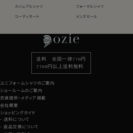
カジュアルシャツ
フォーマルシャツ
コーディネート
メンズセール
レディースTOP
ネクタイ・アクセサリーTOP
新着商品
新着商品
特集
ネクタイ
素材・機能から選ぶ
ネクタイピン
衿型から選ぶ
ポケットチーフ
袖・カフス型から選ぶ
カフスボタン
色から選ぶ
ベルト
柄から選ぶ
サスペンダー
送料 全国一律770円
スタイルから選ぶ
財布・名刺入れ
カジュアルシャツ
バッグ
7700円以上送料無料
定番シャツ
帽子
ストール・マフラー
ユニフォームシャツのご案内
グローブ
ショールームのご案内
衣装提供・メディア掲載
会社概要
ショッピングガイド
送料について
返品交換について