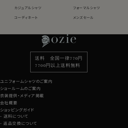
カジュアルシャツ
フォーマルシャツ
コーディネート
メンズセール
レディースTOP
ネクタイ・アクセサリーTOP
新着商品
新着商品
特集
ネクタイ
素材・機能から選ぶ
ネクタイピン
衿型から選ぶ
ポケットチーフ
袖・カフス型から選ぶ
カフスボタン
色から選ぶ
ベルト
柄から選ぶ
サスペンダー
送料 全国一律770円
スタイルから選ぶ
財布・名刺入れ
カジュアルシャツ
バッグ
7700円以上送料無料
定番シャツ
帽子
ストール・マフラー
ユニフォームシャツのご案内
グローブ
ショールームのご案内
衣装提供・メディア掲載
会社概要
ショッピングガイド
送料について
返品交換について