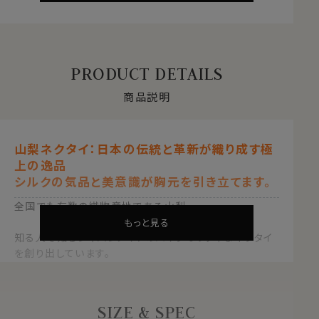
PRODUCT DETAILS
商品説明
山梨ネクタイ：日本の伝統と革新が織り成す極
上の逸品
シルクの気品と美意識が胸元を引き立てます。
全国でも有数の織物産地である山梨。
もっと見る
知る人ぞ知るジャパンメイドのハイクオリティなネクタイ
を創り出しています。
日本の伝統と革新の結晶「山梨ネクタイ」は、大正時代か
ら続く山梨機屋(はたや)が贈る、極上の一本です。
SIZE & SPEC
●歴史とデザイン