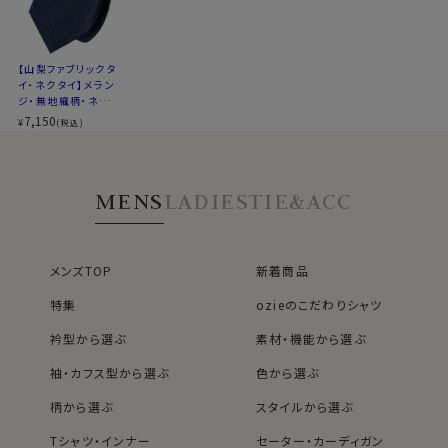
メランジ
生地の特
木調・霜降り調。クラシカルで落ち着いた
徴
印象。
【山梨ファブリックタ
※商品により長さに多少の差があります
イ・ネクタイ】メラン
※商品により柄の出方に差があります
ジ・無地織柄・ネイ
※スポット商品につき再入荷はございません
ビーブルー・日本製
7,150
¥
(税込)
※３本よりどりの対象ではございません
MENS
LADIES
TIE&ACC
メンズTOP
新着商品
特集
ozieのこだわりシャツ
衿型から選ぶ
素材・機能から選ぶ
40912
袖・カフス型から選ぶ
色から選ぶ
柄から選ぶ
スタイルから選ぶ
Tシャツ・インナー
セーター・カーディガン