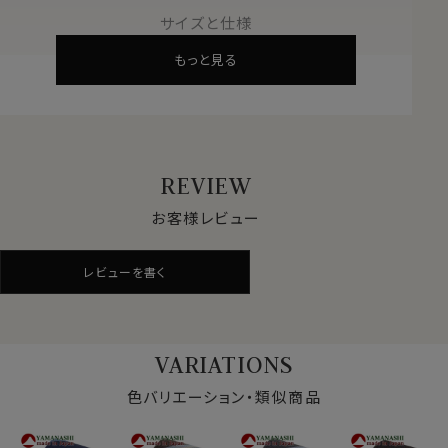
200年の織物資料をもとに、時代に合ったデザインを提
サイズと仕様
供。
もっと見る
他ブランドからのデザイン依頼も多く、優れた品質が世界
的に認められています。
●最高級国産シルク
養蚕業に始まる長い歴史。
糸作り・染色・織り・縫製まで、全てを国内で手掛けるメ
REVIEW
イドインジャパンの逸品です。
お客様レビュー
●熟練職人の技術
厳格な品質管理と新技術の探求。
レビューを書く
熟練の職人が手を加えたネクタイは随一の美しさです。
●日常に芸術を
シルクのしなやかさと艶やかさ、精緻なデザインがあな
VARIATIONS
たの胸元を引き立てます。
ビジネスからカジュアルまで幅広く活躍。
色バリエーション・類似商品
●生地の特徴