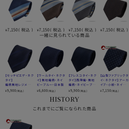
メランジ・・・木調・霜降りのように見える柄。シャリ感が
あり、クラシカルで落ち着いた印象。
ー山梨ネクタイを選ぶ理由ー
伝統と革新が織り成すデザイン
7,150
税込
7,150
税込
7,150
税込
7,150
税込
¥
¥
¥
¥
最高級の国産シルク
一緒に見られている商品
国内外での高い信頼
是非、この機会に「山梨ネクタイ」をお試しください。
あなたのスタイルを一段と格調高く魅力的にします。
素材
シルク100％
【セッテピエゲ・ネク
【ウールタイ・ネクタ
【フレスコタイ・ネク
【山梨ファブリックタ
タイ】
イ】無地織柄・ネイ
タイ】西陣織・無地
イ・ネクタイ】アーカ
柄
無地織柄
織柄無地レジメンタ
ビーブルー・日本製
織柄・ネイビーブル
イブ・小紋・ネイビー
ル・ネイビーブルー
ー・日本製
ブルー・日本製
9,900
色
ネイビーブルー 紺青
6,600
9,900
7,150
¥
¥
¥
¥
(税込)
(税込)
(税込)
(税込)
1・日本製
HISTORY
大検幅
約 8.0cm
長さ
約 145cm
これまでにご覧になられた商品
生産国
日本
生地
山梨ファブリック