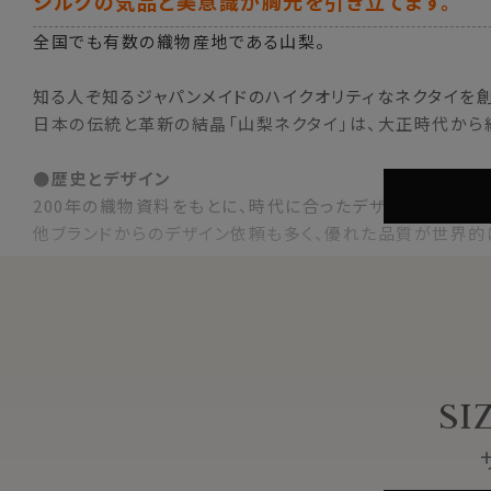
シルクの気品と美意識が胸元を引き立てます。
全国でも有数の織物産地である山梨。
知る人ぞ知るジャパンメイドのハイクオリティなネクタイを創
日本の伝統と革新の結晶「山梨ネクタイ」は、大正時代から続
●歴史とデザイン
200年の織物資料をもとに、時代に合ったデザインを提供。
他ブランドからのデザイン依頼も多く、優れた品質が世界的
●最高級国産シルク
養蚕業に始まる長い歴史。
糸作り・染色・織り・縫製まで、全てを国内で手掛けるメイド
●熟練職人の技術
SI
厳格な品質管理と新技術の探求。
熟練の職人が手を加えたネクタイは随一の美しさです。