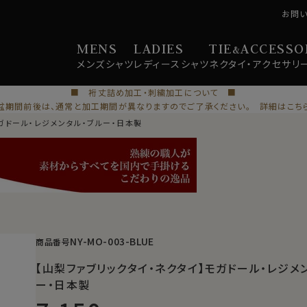
お問
MENS
LADIES
TIE
ACCESSO
&
メンズ
シャツ
レディース
シャツ
ネクタイ・
アクセサリ
■ 裄丈詰め加工・刺繍加工について ■
盆期間前後は、通常と加工期間が異なりますのでご了承ください。 詳細はこち
モガドール・レジメンタル・ブルー・日本製
NY-MO-003-BLUE
商品番号
【山梨ファブリックタイ・ネクタイ】モガドール・レジメ
ー・日本製