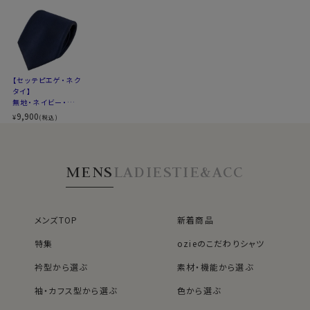
【セッテピエゲ・ネク
タイ】
無地・ネイビー・日
本製
9,900
¥
(税込)
MENS
LADIES
TIE&ACC
メンズTOP
新着商品
特集
ozieのこだわりシャツ
衿型から選ぶ
素材・機能から選ぶ
袖・カフス型から選ぶ
色から選ぶ