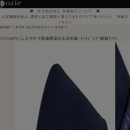
■ 裄丈詰め加工・刺繍加工について ■
お盆期間前後は、通常と加工期間が異なりますのでご了承ください。 詳細は
こちら⇒
HOME
ネクタイ＆アクセサリー
ネクタイ
ｼﾙｸ100％！しなやかで高級感溢れる日本製･ｾｯﾃﾋﾟｴｹﾞ縫製ﾈｸﾀｲ