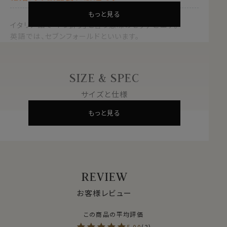
もっと見る
イタリア語で「7つ折り」と言う意味のセッテピエゲ。
英語では、セブンフォールドといいます。
１枚の生地を７つに折ってつくるネクタイの高級縫製。
通常の倍近い正方形の１枚生地を使用して作られるネク
SIZE & SPEC
タイです。
サイズと仕様
このセッテピエゲ縫製のネクタイは、しなやかさと柔らか
もっと見る
さが特徴の重厚感あふれるネクタイです。
そのためネクタイを結ぶ際にノット部分に適度なボリュ
ームができ、きれいなディンプルを作れます。
すべて手作業で、手間と高い技術を要し、熟練された職
人しか作る事が出来ません。
REVIEW
日本においても制作できる職人が少ない希少な日本製
の高級ネクタイです｡
お客様レビュー
本来は、芯地をつかわずに作られるのが一般的なセッテ
ピエゲのネクタイですが、あえて芯地を入れて仕立ててお
5.00
3