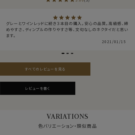
ります。
それは、結びやすくよりきれいなディンプルを作り出すた
め、ハリときれいな形を保持するためです。
グレーとワインレッドに続き３本目の購入。安心の品質。高級感、締
めやすさ、ディンプルの作りやすさ等、文句なしのネクタイだと思い
結婚式や披露宴・セレモニーなどのフォーマルに。
ます。
ビジネススタイルのランクアップに。
2021/01/15
1本は持っていたい上質ネクタイです。
ギフトにもおすすめです。
すべてのレビューを見る
素材
シルク100％
柄
ジャガード織・無地
レビューを書く
色
ネイビー 紺
大剣の幅
約8.0cm
長さ
約144cm
原産国
日本
VARIATIONS
【定番商品】欠品の場合は再入荷の予定がございます。
色バリエーション・類似商品
※３本よりどりの対象ではございません