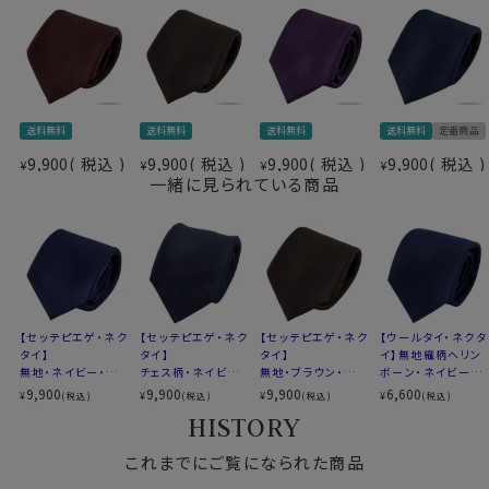
送料無料
送料無料
送料無料
送料無料
定番商品
9,900
税込
9,900
税込
9,900
税込
9,900
税込
¥
¥
¥
¥
一緒に見られている商品
【セッテピエゲ・ネク
【セッテピエゲ・ネク
【セッテピエゲ・ネク
【ウールタイ・ネクタ
タイ】
タイ】
タイ】
イ】無地織柄ヘリン
無地・ネイビー・日
チェス柄・ネイビー
無地・ブラウン・日本
ボーン・ネイビーブ
本製
ブルー1・日本製
製
ルー・日本製
9,900
9,900
9,900
6,600
¥
¥
¥
¥
(税込)
(税込)
(税込)
(税込)
HISTORY
これまでにご覧になられた商品