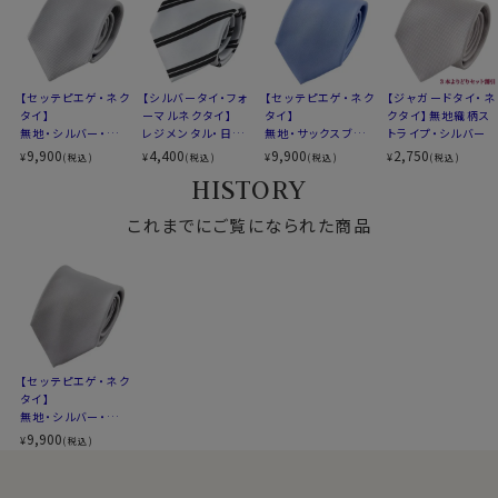
原産国
日本
【定番商品】欠品の場合は再入荷の予定がございます。
※３本よりどりの対象ではございません
【セッテピエゲ・ネク
【シルバータイ・フォ
【セッテピエゲ・ネク
【ジャガードタイ・ネ
タイ】
ーマルネクタイ】
タイ】
クタイ】無地織柄ス
無地・シルバー・日
レジメンタル・日本
無地・サックスブル
トライプ・シルバー
本製
製
ー・日本製
9,900
4,400
9,900
2,750
¥
¥
¥
¥
(税込)
(税込)
(税込)
(税込)
HISTORY
これまでにご覧になられた商品
60819 set
【セッテピエゲ・ネク
タイ】
無地・シルバー・日
本製
9,900
¥
(税込)