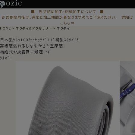
■ 裄丈詰め加工・刺繍加工について ■
お盆期間前後は、通常と加工期間が異なりますのでご了承ください。 詳細は
こちら⇒
HOME
ネクタイ＆アクセサリー
ネクタイ
日本製ｼﾙｸ100％･ｾｯﾃﾋﾟｴｹﾞ縫製ﾈｸﾀｲ！！
高級感溢れるしなやかさと重厚感！
結婚式や披露宴に最適です
ｼﾙﾊﾞｰ