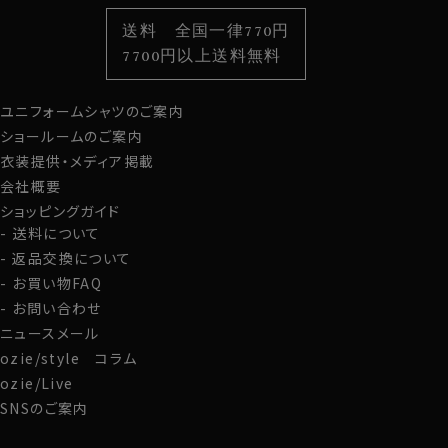
色から選ぶ
ベルト
柄から選ぶ
サスペンダー
送料 全国一律770円
スタイルから選ぶ
財布・名刺入れ
カジュアルシャツ
バッグ
7700円以上送料無料
定番シャツ
帽子
ストール・マフラー
ユニフォームシャツのご案内
グローブ
ショールームのご案内
衣装提供・メディア掲載
会社概要
ショッピングガイド
送料について
返品交換について
お買い物FAQ
お問い合わせ
ニュースメール
ozie/style コラム
ozie/Live
SNSのご案内