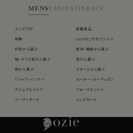
MENS
LADIES
TIE&ACC
メンズTOP
新着商品
特集
ozieのこだわりシャツ
衿型から選ぶ
素材・機能から選ぶ
袖・カフス型から選ぶ
色から選ぶ
柄から選ぶ
スタイルから選ぶ
Tシャツ・インナー
セーター・カーディガン
カジュアルシャツ
フォーマルシャツ
コーディネート
メンズセール
レディースTOP
ネクタイ・アクセサリーTOP
新着商品
新着商品
特集
ネクタイ
素材・機能から選ぶ
ネクタイピン
衿型から選ぶ
ポケットチーフ
袖・カフス型から選ぶ
カフスボタン