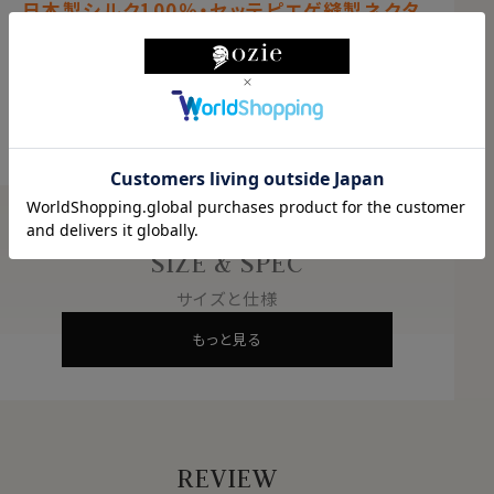
日本製シルク100％・セッテピエゲ縫製ネクタ
イ！
高級感溢れるしなやかさと重厚感！
結婚式や披露宴に最適です
もっと見る
イタリア語で「7つ折り」と言う意味のセッテピエゲ。
英語では、セブンフォールドといいます。
１枚の生地を７つに折ってつくるネクタイの高級縫製。
通常の倍近い正方形の１枚生地を使用して作られるネク
SIZE & SPEC
タイです。
サイズと仕様
このセッテピエゲ縫製のネクタイは、しなやかさと柔らか
もっと見る
さが特徴の重厚感あふれるネクタイです。
そのためネクタイを結ぶ際にノット部分に適度なボリュ
ームができ、きれいなディンプルを作れます。
すべて手作業で、手間と高い技術を要し、熟練された職
人しか作る事が出来ません。
REVIEW
日本においても制作できる職人が少ない希少な日本製