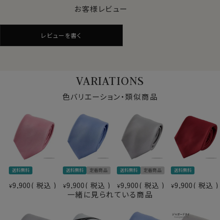
の高級ネクタイです｡
お客様レビュー
本来は、芯地をつかわずに作られるのが一般的なセッテ
レビューを書く
ピエゲのネクタイですが、あえて芯地を入れて仕立ててお
ります。
それは、結びやすくよりきれいなディンプルを作り出すた
め、ハリときれいな形を保持するためです。
VARIATIONS
結婚式や披露宴・セレモニーなどのフォーマルに。
色バリエーション・類似商品
ビジネススタイルのランクアップに。
1本は持っていたい上質ネクタイです。
ギフトにもおすすめです。
素材
シルク100％
送料無料
送料無料
定番商品
送料無料
定番商品
送料無料
柄
朱子織（サテン）・無地
9,900
税込
9,900
税込
9,900
税込
9,900
税込
¥
色
シルバー
¥
¥
¥
一緒に見られている商品
大剣の幅
約8.0cm
長さ
約146cm