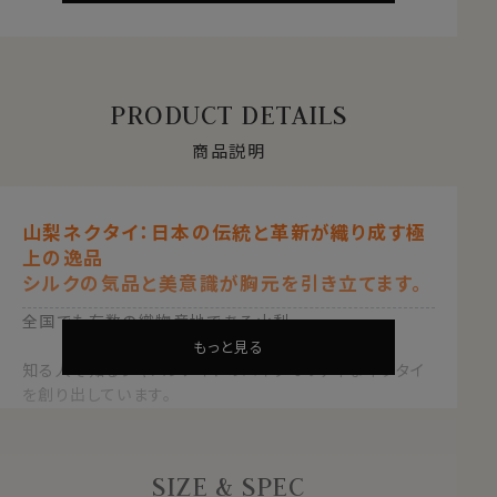
PRODUCT DETAILS
商品説明
山梨ネクタイ：日本の伝統と革新が織り成す極
上の逸品
シルクの気品と美意識が胸元を引き立てます。
全国でも有数の織物産地である山梨。
もっと見る
知る人ぞ知るジャパンメイドのハイクオリティなネクタイ
を創り出しています。
日本の伝統と革新の結晶「山梨ネクタイ」は、大正時代か
ら続く山梨機屋(はたや)が贈る、極上の一本です。
SIZE & SPEC
●歴史とデザイン