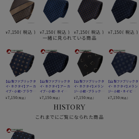
アーカイブ・・・約100年ほど前に作られた柄を元に、現代
風に再構築した柄。
ビンテージ風でありながらモダンな印象。
ー山梨ネクタイを選ぶ理由ー
7,150
税込
7,150
税込
7,150
税込
7,150
税込
¥
¥
¥
¥
伝統と革新が織り成すデザイン
一緒に見られている商品
最高級の国産シルク
国内外での高い信頼
是非、この機会に「山梨ネクタイ」をお試しください。
あなたのスタイルを一段と格調高く魅力的にします。
【山梨ファブリックタ
【山梨ファブリックタ
【山梨ファブリックタ
【山梨ファブリックタ
イ・ネクタイ】アーカ
イ・ネクタイ】アーカ
イ・ネクタイ】メラン
イ・ネクタイ】メラン
素材
シルク100％
イブ・小紋・ブラウ
イブ・小紋・ネイビー
ジ・小紋・ブラック・
ジ・小紋・ネイビー
柄
小紋
ン・日本製
ブルー・日本製
日本製
ブルー・日本製
7,150
7,150
7,150
7,150
¥
¥
¥
¥
(税込)
(税込)
(税込)
(税込)
色
ネイビーブルー 紺青
HISTORY
大検幅
約 8.0cm
これまでにご覧になられた商品
長さ
約 145cm
生産国
日本
生地
山梨ファブリック