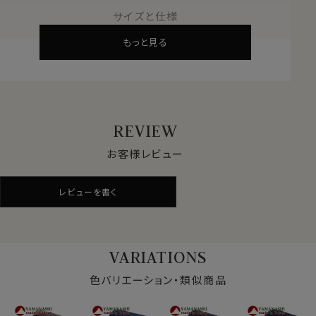
200年の織物資料をもとに、時代に合ったデザインを提
サイズと仕様
供。
もっと見る
他ブランドからのデザイン依頼も多く、優れた品質が世界
的に認められています。
●最高級国産シルク
養蚕業に始まる長い歴史。
糸作り・染色・織り・縫製まで、全てを国内で手掛けるメ
REVIEW
イドインジャパンの逸品です。
お客様レビュー
●熟練職人の技術
厳格な品質管理と新技術の探求。
レビューを書く
熟練の職人が手を加えたネクタイは随一の美しさです。
●日常に芸術を
シルクのしなやかさと艶やかさ、精緻なデザインがあな
VARIATIONS
たの胸元を引き立てます。
ビジネスからカジュアルまで幅広く活躍。
色バリエーション・類似商品
●生地の特徴