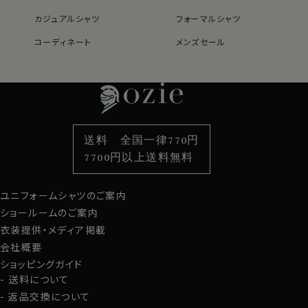
カジュアルシャツ
フォーマルシャツ
コーディネート
メンズセール
レディースTOP
ネクタイ・アクセサリーTOP
新着商品
新着商品
特集
ネクタイ
素材・機能から選ぶ
ネクタイピン
衿型から選ぶ
ポケットチーフ
袖・カフス型から選ぶ
カフスボタン
色から選ぶ
ベルト
柄から選ぶ
サスペンダー
送料 全国一律770円
スタイルから選ぶ
財布・名刺入れ
カジュアルシャツ
バッグ
7700円以上送料無料
定番シャツ
帽子
ストール・マフラー
ユニフォームシャツのご案内
グローブ
ショールームのご案内
衣装提供・メディア掲載
会社概要
ショッピングガイド
送料について
返品交換について