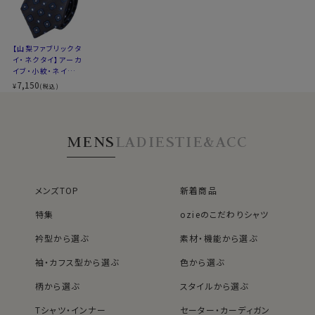
アーカイブ
生地の
約100年ほど前に作られた柄を元に、現代
特徴
風に再構築した柄。ビンテージ風でありな
【山梨ファブリックタ
イ・ネクタイ】アーカ
がらモダンな印象。
イブ・小紋・ネイビー
※商品により長さに多少の差があります
ブルー・日本製
7,150
¥
(税込)
※商品により柄の出方に差があります
※スポット商品につき再入荷はございません
※３本よりどりの対象ではございません
MENS
LADIES
TIE&ACC
メンズTOP
新着商品
特集
ozieのこだわりシャツ
衿型から選ぶ
素材・機能から選ぶ
袖・カフス型から選ぶ
色から選ぶ
柄から選ぶ
スタイルから選ぶ
40912
Tシャツ・インナー
セーター・カーディガン