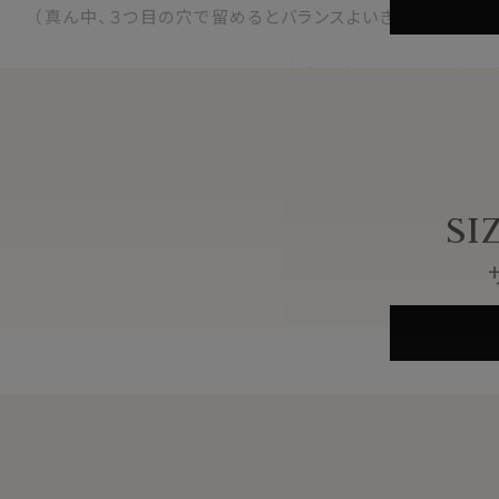
（真ん中、３つ目の穴で留めるとバランスよいきれいな着こな
表＝牛革/スエード（国
素材
裏＝牛ヌメ革（国産）
芯地
不織布
バックル
帆型（シルバーニッケル）
(尾錠)
SI
全長
約 112cm（カット可能）
約 98cm
使用時最大
(カットなし３番目の穴に
幅
約 3cm
色
ブラウン 茶色
生産国
日本
※スポット商品につき再入荷はございません。
※製品の特性上、長さや色合いに多少の差があります
※革本来の風合いを生かす仕上げ加工の為、色落ち、色焼