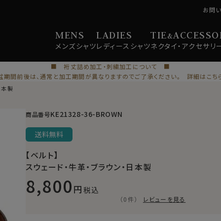
お問
MENS
LADIES
TIE
ACCESSO
&
メンズ
シャツ
レディース
シャツ
ネクタイ・
アクセサリ
■ 裄丈詰め加工・刺繍加工について ■
盆期間前後は、通常と加工期間が異なりますのでご了承ください。 詳細はこち
日本製
KE21328-36-BROWN
商品番号
送料無料
【ベルト】
スウェード・牛革・ブラウン・日本製
8,800
税込
（0件）
レビューを見る