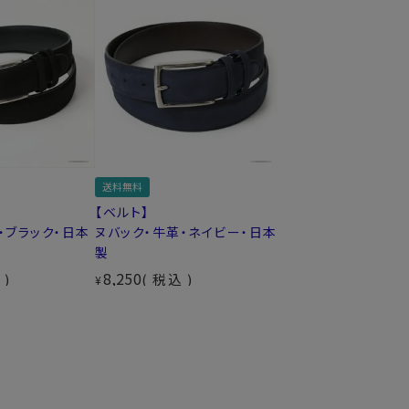
送料無料
送料無料
【ベルト】
【ベルト】
・ブラック・日本
ヌバック・牛革・ネイビー・日本
ヌバック・牛革・ブラ
製
製
8,250
8,250
込
税込
税込
¥
¥