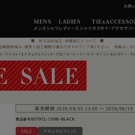
お問
MENS
LADIES
TIE
ACCESSO
&
メンズ
シャツ
レディース
シャツ
ネクタイ・
アクセサリ
■ 裄丈詰め加工・刺繍加工について ■
盆期間前後は、通常と加工期間が異なりますのでご了承ください。 詳細はこち
ツ・ワイシャツ】ナチュラルフィット・ブロード・イージーケア・ホリゾンタルカラー・クレ
販売期間
2026/08/05 13:00
〜
2026/08/19 
8070CL-C06B-BLACK
商品番号
SALE
ナチュラルフィット