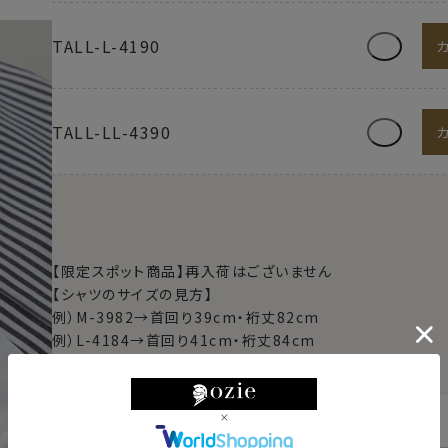
TALL-L-4190
TALL-LL-4390
【限定スポット商品】再入荷はございません
【シャツのサイズの見方】
例）M-3982→首回り39cm・裄丈82cm
例）L-4184→首回り41cm・裄丈84cm
例）TALL-L-4190→首回り41cm・裄丈90cm
東京都
変更