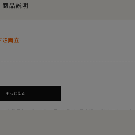
商品説明
すさ両立
もっと見る
中でも世界トップレベルの長さを誇る、最高級のプレミアムコット
的な農法で手摘みで丁寧に収穫され、その高い品質を維持してい
かな風合いを実現します。
です。