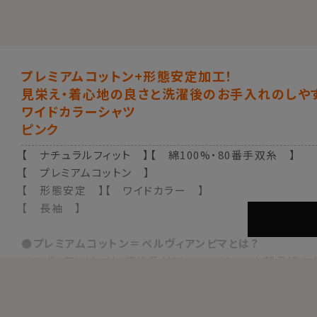
プレミアムコットン+形態安定加工！
見栄え・着心地の良さと洗濯後のお手入れのしや
ワイドカラーシャツ
ピンク
【 ナチュラルフィット 】【 綿100%・80番手双糸 】
【 プレミアムコットン 】
【 形態安定 】【 ワイドカラー 】
【 長袖 】
●プレミアムコットン＝ペルヴィアンピマとは？
ペルヴィアンピマは、繊維長が38mm～40mmと超長綿の
このコットンは、古代ペルー発祥の代々受け継がれた伝統
天然の油脂分を豊富に含むため、格別な柔らかさとしなや
上質で細かな糸が作れるため、高級感あふれる衣料に最適