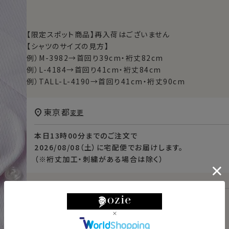
【限定スポット商品】再入荷はございません
【シャツのサイズの見方】
例）M-3982→首回り39cm・裄丈82cm
例）L-4184→首回り41cm・裄丈84cm
例）TALL-L-4190→首回り41cm・裄丈90cm
東京都
変更
本日
13時00分
までのご注文で
2026/08/08（土）
に
宅配便
でお届けします。
（※裄丈加工・刺繍がある場合は除く）
スタイル・サイズについて詳しく見る
商品についてのお問い合わせ