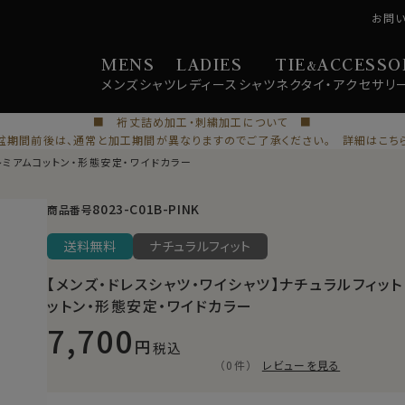
お問
MENS
LADIES
TIE
ACCESSO
&
メンズ
シャツ
レディース
シャツ
ネクタイ・
アクセサリ
■ 裄丈詰め加工・刺繍加工について ■
盆期間前後は、通常と加工期間が異なりますのでご了承ください。 詳細はこち
レミアムコットン・形態安定・ワイドカラー
8023-C01B-PINK
商品番号
送料無料
ナチュラルフィット
【メンズ・ドレスシャツ・ワイシャツ】ナチュラルフィット
ットン・形態安定・ワイドカラー
7,700
税込
（0件）
レビューを見る