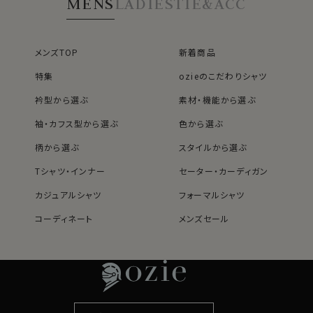
MENS
LADIES
TIE&ACC
キッパー・第一ボタ
ン無し・ポケット無し
カフス部分はコンバーチブルカフスになっておりますの
で、カフスボタンもご利用いただけます。
メンズTOP
新着商品
S-37～LL-43・3L-45･4L-47cm / トールM-88・L-90・
特集
ozieのこだわりシャツ
LL-90cm・全１２サイズにてご用意。(サイズ表C)
衿型から選ぶ
素材・機能から選ぶ
スポット商品につき再入荷はございませんのでご了承く
袖・カフス型から選ぶ
色から選ぶ
ださい。
41018
柄から選ぶ
スタイルから選ぶ
Tシャツ・インナー
セーター・カーディガン
カジュアルシャツ
フォーマルシャツ
コーディネート
メンズセール
レディースTOP
ネクタイ・アクセサリーTOP
新着商品
新着商品
特集
ネクタイ
素材・機能から選ぶ
ネクタイピン
衿型から選ぶ
ポケットチーフ
袖・カフス型から選ぶ
カフスボタン
色から選ぶ
ベルト
柄から選ぶ
サスペンダー