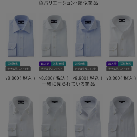
さらに綿特有のソフト感や素材感をよりアップさせたうえ
色バリエーション・類似商品
イージーケア
で、イージーケアの機能を高めるべく、液体アンモニア処
素材名
ロイヤルオックスフォード
理をしたうえでイージーケア加工を施しました。
イタリアンカラー（ワンピースカラー）
結果、光沢感・ソフト感にあふれ着心地のいい、その上洗
衿型
スキッパータイプ
濯後のお手入れが楽といった、相反する事象を併せ持っ
ボタンダウン
た上質シャツに仕上がりました。
キーパー
なし
前立て
裏前立て
後身頃
バックダーツ入り
●ポケット無し
ポケット
ポケットなし
ドレッシーで洗練されたスマートシャツスタイル。
柄
織柄無地
送料無料
再入荷
送料無料
送料無料
再入荷
送料無料
欧米ではドレスシャツの標準であるポケットなしにて生
ナチュラルフィット
ナチュラルフィット
ナチュラルフィット
ナチュラルフィット
ラウンドカット
産しました。
8,800
税込
8,800
税込
8,800
税込
8,800
税込
カフス
アジャスタブル
¥
¥
¥
¥
一緒に見られている商品
コンバーチブルカフス
衿高
後5.0cm
●スキッパータイプのイタリアンカラーシャツ
S-37～LL-43・3L-45･4L-47cm
このシャツは衿と前立ての裏部分がオープンカラーのよ
サイズC
トールM-88・L-90・LL-90cm
うに縫い目がなく、1枚の生地でつながって出来ている、
全１２サイズ
衿開きのいいノーネクタイ専用シャツ。
スタイル
ナチュラルフィット
衿がきれいに開くように第2ボタンの位置を少し下げてい
生産国
中国
ます。