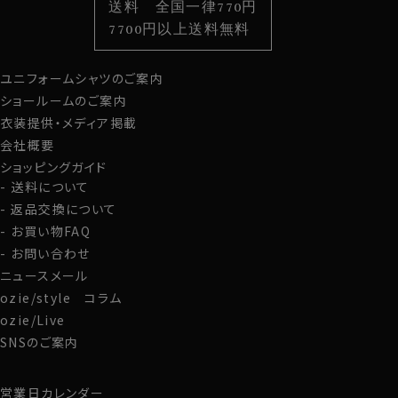
送料 全国一律770円
スタイルから選ぶ
財布・名刺入れ
カジュアルシャツ
バッグ
7700円以上送料無料
定番シャツ
帽子
ストール・マフラー
ユニフォームシャツのご案内
グローブ
ショールームのご案内
衣装提供・メディア掲載
会社概要
ショッピングガイド
送料について
返品交換について
お買い物FAQ
お問い合わせ
ニュースメール
ozie/style コラム
ozie/Live
SNSのご案内
営業日カレンダー