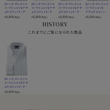
▼スポット商品につき再入荷はございませんのでご了承
さらに一番上にボタンのないスキッパータイプにて生産。
【メンズ・ドレスシャ
【メンズ・ドレスシャ
【メンズ・ドレスシャ
【メンズ・ドレスシャ
ツ・ワイシャツ】ナチ
ツ・ワイシャツ】ナチ
ツ・ワイシャツ】ナチ
ツ・ワイシャツ】
ください
衿高をやや高くすることにより、より一層衿のロールが大
ュラルフィット・プレ
ュラルフィット・アイ
ュラルフィット・クー
ナチュラルフィット・
▼ナチュラルフィットとは？
きく出るよう、また衿元がよりきれいに開くように仕上げ
ミアムコットン120
スコットン・プレミア
ルマックス・オールシ
プレミアムコットン・
8,800
8,800
8,800
8,800
¥
¥
¥
¥
(税込)
(税込)
(税込)
(税込)
後ろ身頃にダーツを入れて、ウエスト部分をやや絞ったス
番手双糸・イージー
ムコットン・イージ
ーズン・ドライ・形態
からみ織り・イタリ
ました。
HISTORY
ケア・イタリアンカラ
ーケア・イタリアンカ
安定・オックスフォー
アンカラー・ボタン
タイルです。
ー・ボタンダウン・ス
ラー・ボタンダウン・
ド・イタリアンカラ
ダウン・スキッパー・
適度に絞ったウエストラインは細すぎず、それでいてダボ
キッパー・第一ボタ
これまでにご覧になられた商品
スキッパー・第一ボ
ー・ボタンダウン・ス
第一ボタン無し
つきのないシルエット。
ン無し・ポケット無し
タン無し
キッパー・第一ボタ
ノーネクタイ専用のややカジュアル度の高い商品であり
ン無し
着心地を考え、細いだけのシャツとは一線を画したつくり
ながら、非常にエレガントなシャツです。
になっています。
ノーネクタイのビジカジスタイルや、在宅・出勤といった
※43cm（LL）・45cm（3L）・47cm(4L)サイズにおいて
テレワークスタイルにうってつけのシャツといえるでしょ
は絞りを若干ゆるくしております。 細さを気にせず一般的
う。
なサイズと同じ感覚でお選びください。
WEBミーティングの画面映えも抜群です！
また結婚式の二次会等ノーネクタイで臨むフォーマルや
【メンズ・ドレスシャ
パーティーシーンに特におすすめです。
ツ・ワイシャツ】ナチ
アクセントとして首周りにアスコットタイなどを巻くと、よ
ュラルフィット・プレ
りいっそうエレガンス度UPです。
ミアムコットン120
8,800
¥
(税込)
番手双糸・イージー
ダーク系のアイテムとあわせてモノトーンでコーディネー
ケア・オックスフォー
トするのがおすすめです。
ド・イタリアンカラ
ー・ボタンダウン・ス