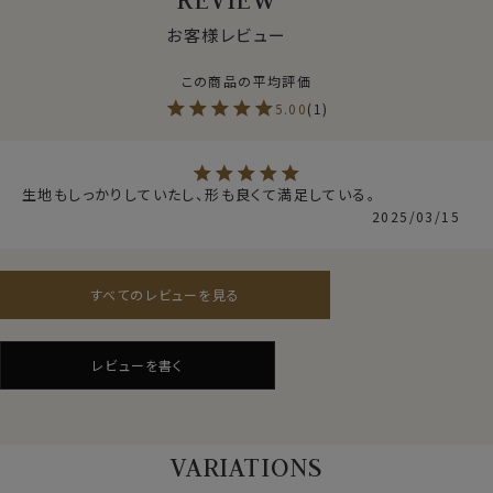
お客様レビュー
●ロイヤルオックスフォード
シャツ生地として人気のオックスフォード生地。
ロイヤルオックスは、オックスフォードの中でもやや薄手
でシルクのような滑らかな肌ざわり。
5.00
1
さらに光沢感が一番あり、フォーマル感や高級感を演出
できます
生地もしっかりしていたし、形も良くて満足している。
上質なオックスフォード生地です。
2025/03/15
●イージーケア加工付き
すべてのレビューを見る
綿100％の高番手(細い糸)を用している素材の特性上、
洗濯後にしわが残るのは致し方ありません。
しかしながら、この生地には綿特有のソフト感や素材感
レビューを書く
をいかした上でイージーケア加工を施してあるのでアイ
ロンがけが非常に楽！
仕様表
アイロンが滑るようにかかり、シワを伸ばしやすくなりま
す。
綿100％（120番手双糸）
VARIATIONS
素材
プレミアムコットン＝スーピマ綿