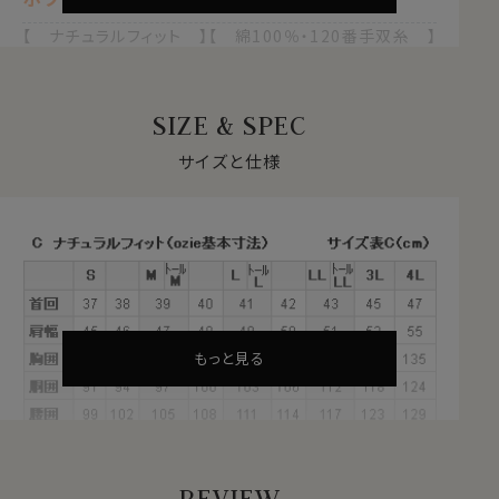
【 ナチュラルフィット 】【 綿100％・120番手双糸 】
【 プレミアムファブリック 】【 オックスフォード 】
【 プレミアムコットン 】【 イージーケア 】
【 イタリアンカラー/スキッパータイプ 】
SIZE & SPEC
【 ボタンダウン 】【 第一ボタン無し 】
【 ポケット無し 】【 長袖 】
サイズと仕様
●スーピマ綿とは？
繊維の長さが通常より長い綿（詳しくは繊維の長さが
28.6mm以上の原綿）を
超長綿
といいます。
超長綿は世界の綿生産量のたった3％しかない希少性の
高いプレミアムコットンです。
その中の1種類がアメリカ南西部が産地の
スーピマ綿
で
す。
もっと見る
REVIEW