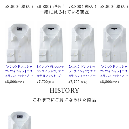
素材
プレミアムコットン＝スーピマ綿
さらに綿特有のソフト感や素材感をよりアップさせたうえ
8,800
税込
8,800
税込
8,800
税込
8,800
税込
¥
¥
¥
¥
イージーケア
で、イージーケアの機能を高めるべく、液体アンモニア処
一緒に見られている商品
素材名
ロイヤルオックスフォード
理をしたうえでイージーケア加工を施しました。
イタリアンカラー（ワンピースカラー）
結果、光沢感・ソフト感にあふれ着心地のいい、その上洗
衿型
ボタンダウン
濯後のお手入れが楽といった、相反する事象を併せ持っ
第一ボタンあり
た上質シャツに仕上がりました。
キーパー
なし
前立て
裏前立て
後身頃
バックダーツ入り
●ポケット無し
ポケット
ポケットなし
ドレッシーで洗練されたスマートシャツスタイル。
柄
織柄無地
【メンズ・ドレスシャ
【メンズ・ドレスシャ
【メンズ・ドレスシャ
【メンズ・ドレスシャ
欧米ではドレスシャツの標準であるポケットなしにて生
ラウンドカット
ツ・ワイシャツ】ナチ
ツ・ワイシャツ】ナチ
ツ・ワイシャツ】ナチ
ツ・ワイシャツ】ナチ
産しました。
ュラルフィット・プレ
ュラルフィット・プレ
ュラルフィット・プレ
ュラルフィット・アイ
カフス
アジャスタブル
ミアムコットン120
ミアムコットン・形態
ミアムコットン・形態
スコットン・プレミア
8,800
7,700
7,700
8,800
¥
¥
¥
¥
(税込)
(税込)
(税込)
(税込)
コンバーチブルカフス
番手双糸・イージー
安定・イタリアンカ
安定・イタリアンカ
ムコットン・イージ
HISTORY
衿高
後3.8cm
ケア・イタリアンカラ
ラー・ボタンダウン・
ラー・ボタンダウン・
ーケア・イタリアンカ
●イタリアンカラー
ー・ボタンダウン・第
第一ボタンあり・ポ
第一ボタンあり
ラー・ボタンダウン・
S-37～LL-43・3L-45･4L-47cm
一ボタンあり・ポケ
これまでにご覧になられた商品
ケット無し
第一ボタンあり
衿と前立ての裏部分がオープンカラーのように縫い目が
サイズC
トールM-88・L-90・LL-90cm
ット無し
なく、1枚の生地でつながって出来ているため、第一ボタ
全１２サイズ
ンをはずして衿を開き気味にして着用すると衿から第一
スタイル
ナチュラルフィット
ボタンにかけてきれいなロールが出るようになっていま
生産国
中国
す。