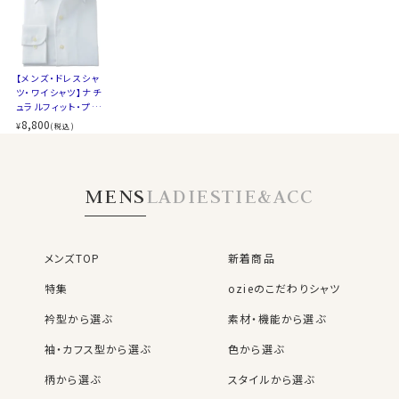
衿がきれいに開くように第2ボタンの位置を少し下げてい
▼スポット商品につき再入荷はございませんのでご了承
ます。
ください
▼ナチュラルフィットとは？
【メンズ・ドレスシャ
後ろ身頃にダーツを入れて、ウエスト部分をやや絞ったス
ノーネクタイ専用のややカジュアル度の高い商品であり
ツ・ワイシャツ】ナチ
タイルです。
ながら、非常にエレガントなシャツです。
ュラルフィット・プレ
適度に絞ったウエストラインは細すぎず、それでいてダボ
ミアムコットン120
8,800
¥
(税込)
番手双糸・イージー
つきのないシルエット。
ノーネクタイのクールビズスタイルや、在宅・出勤といっ
ケア・オックスフォー
着心地を考え、細いだけのシャツとは一線を画したつくり
たテレワークスタイルにうってつけのシャツといえるでし
ド・イタリアンカラ
ー・ボタンダウン・第
になっています。
ょう。
MENS
LADIES
TIE&ACC
一ボタンあり・ポケ
※43cm（LL）・45cm（3L）・47cm(4L)サイズにおいて
WEBミーティングの画面映えも抜群です！
ット無し
は絞りを若干ゆるくしております。 細さを気にせず一般的
なサイズと同じ感覚でお選びください。
また結婚式の二次会等ノーネクタイで臨むフォーマルや
メンズTOP
新着商品
パーティーシーンに特におすすめです。
アクセントとして首周りにアスコットタイなどを巻くと、よ
特集
ozieのこだわりシャツ
りいっそうエレガンス度UPです。
衿型から選ぶ
素材・機能から選ぶ
袖・カフス型から選ぶ
色から選ぶ
カフス部分はコンバーチブルカフスになっておりますの
で、カフスボタンもご利用いただけます。
柄から選ぶ
スタイルから選ぶ