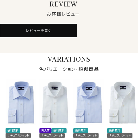
REVIEW
お客様レビュー
●ロイヤルオックスフォード
シャツ生地として人気のオックスフォード生地。
ロイヤルオックスは、オックスフォードの中でもやや薄手
レビューを書く
でシルクのような滑らかな肌ざわり。
さらに光沢感が一番あり、フォーマル感や高級感を演出
できます
VARIATIONS
上質なオックスフォード生地です。
色バリエーション・類似商品
●イージーケア加工付き
綿100％の高番手(細い糸)を用している素材の特性上、
洗濯後にしわが残るのは致し方ありません。
しかしながら、この生地には綿特有のソフト感や素材感
をいかした上でイージーケア加工を施してあるのでアイ
ロンがけが非常に楽！
仕様表
アイロンが滑るようにかかり、シワを伸ばしやすくなりま
す。
送料無料
再入荷
送料無料
送料無料
送料無料
綿100％（120番手双糸）
ナチュラルフィット
ナチュラルフィット
ナチュラルフィット
ナチュラルフィット