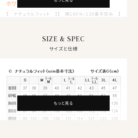
ホワイト 白
【 ナチュラルフィット 】【 綿100％・120番手双糸 】
【 プレミアムコットン 】【 プレミアムファブリック 】
【 イージーケア 】【 オックスフォード 】
【 イタリアンカラー/第一ボタンあり 】
SIZE & SPEC
【 ボタンダウン 】【 ポケット無し 】
【 長袖 】
サイズと仕様
●スーピマ綿とは？
繊維の長さが通常より長い綿（詳しくは繊維の長さが
28.6mm以上の原綿）を
超長綿
といいます。
超長綿は世界の綿生産量のたった3％しかない希少性の
高いプレミアムコットンです。
その中の1種類がアメリカ南西部が産地の
スーピマ綿
で
す。
もっと見る