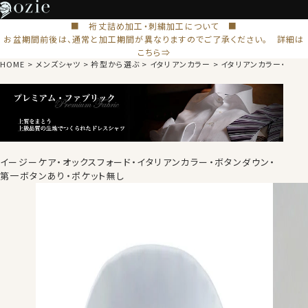
■ 裄丈詰め加工・刺繍加工について ■
お盆期間前後は、通常と加工期間が異なりますのでご了承ください。 詳細は
こちら⇒
HOME
メンズシャツ
衿型から選ぶ
イタリアンカラー
イタリアンカラー・ボタ
イージーケア・オックスフォード・イタリアンカラー・ボタンダウン・
第一ボタンあり・ポケット無し