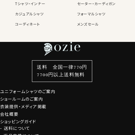
Tシャツ・インナー
セーター・カーディガン
S-37～LL-43・3L-45･4L-47cm / トールM-88・L-90・
LL-90cm・全１２サイズにてご用意。(サイズ表C)
カジュアルシャツ
フォーマルシャツ
コーディネート
メンズセール
スポット商品につき再入荷はございませんのでご了承く
レディースTOP
ネクタイ・アクセサリーTOP
新着商品
新着商品
ださい。
特集
ネクタイ
素材・機能から選ぶ
ネクタイピン
41018
衿型から選ぶ
ポケットチーフ
袖・カフス型から選ぶ
カフスボタン
色から選ぶ
ベルト
柄から選ぶ
サスペンダー
送料 全国一律770円
スタイルから選ぶ
財布・名刺入れ
カジュアルシャツ
バッグ
7700円以上送料無料
定番シャツ
帽子
ストール・マフラー
ユニフォームシャツのご案内
グローブ
ショールームのご案内
衣装提供・メディア掲載
会社概要
ショッピングガイド
送料について