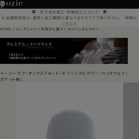
■ 裄丈詰め加工・刺繍加工について ■
お盆期間前後は、通常と加工期間が異なりますのでご了承ください。 詳細は
こちら⇒
HOME
メンズシャツ
衿型から選ぶ
ホリゾンタルカラー
イージーケア・オックスフォード・ホリゾンタルカラー・カッタウェイ・
ポケット無し