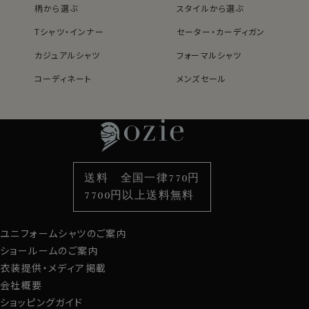
柄から選ぶ
スタイルから選ぶ
Tシャツ・インナー
セーター・カーディガン
カジュアルシャツ
フォーマルシャツ
コーディネート
メンズセール
レディースTOP
ネクタイ・アクセサリーTOP
新着商品
新着商品
特集
ネクタイ
素材・機能から選ぶ
ネクタイピン
衿型から選ぶ
ポケットチーフ
袖・カフス型から選ぶ
カフスボタン
色から選ぶ
ベルト
柄から選ぶ
サスペンダー
送料 全国一律770円
スタイルから選ぶ
財布・名刺入れ
カジュアルシャツ
バッグ
7700円以上送料無料
定番シャツ
帽子
ストール・マフラー
ユニフォームシャツのご案内
グローブ
ショールームのご案内
衣装提供・メディア掲載
会社概要
ショッピングガイド