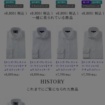
送料無料
送料無料
送料無料
再入荷
送料無料
綿100％（120番手双糸）
さらに綿特有のソフト感や素材感をよりアップさせたうえ
ナチュラルフィット
ナチュラルフィット
ナチュラルフィット
ナチュラルフィット
素材
プレミアムコットン＝スーピマ綿
で、イージーケアの機能を高めるべく、液体アンモニア処
8,800
税込
8,800
税込
8,800
税込
8,800
税込
¥
¥
¥
¥
イージーケア
理をしたうえでイージーケア加工を施しました。
一緒に見られている商品
素材名
ロイヤルオックスフォード
結果、光沢感・ソフト感にあふれ着心地のいい、その上洗
衿型
ホリゾンタルカラー(カッタウェイ)
濯後のお手入れが楽といった、相反する事象を併せ持っ
キーパー
取り外し式
た上質シャツに仕上がりました。
前立て
裏前立て
後身頃
バックダーツ入り
ポケット
ポケットなし
●ポケット無し
柄
織柄無地
ドレッシーで洗練されたスマートシャツスタイル。
ラウンドカット
欧米ではドレスシャツの標準であるポケットなしにて生
カフス
アジャスタブル
【メンズ・ドレスシャ
【メンズ・ドレスシャ
【メンズ・ドレスシャ
【メンズ・ドレスシャ
産しました。
コンバーチブルカフス
ツ・ワイシャツ】ナチ
ツ・ワイシャツ】ナチ
ツ・ワイシャツ】ナチ
ツ・ワイシャツ】
ュラルフィット・プレ
ュラルフィット・クー
ュラルフィット・プレ
ナチュラルフィット・
衿高
前3.0cm 後4.3cm
ミアムコットン120
ルマックス・オールシ
ミアムコットン・形態
プレミアムコットン・
8,800
8,800
7,700
7,700
¥
¥
¥
¥
(税込)
(税込)
(税込)
(税込)
S-37～LL-43・3L-45･4L-47cm
番手双糸・イージー
ーズン・ドライ・形態
安定・ホリゾンタル
オックスフォード・形
●ホリゾンタルカラー
HISTORY
サイズC
トールM-88・L-90・LL-90cm
ケア・ホリゾンタルカ
安定・ホリゾンタル
カラー・カッタウェ
態安定・綿100%・
衿の開き角度が大きい、通常のワイドカラーとは一線を
ラー・カッタウェイ・
カラー・カッタウェ
イ・ポケット無し
ホリゾンタルカラー
全１２サイズ
ポケット無し
これまでにご覧になられた商品
イ・ポケット無し
画した衿型がホリゾンタルカラー。
スタイル
ナチュラルフィット
アンタイドで着用するとややオープンカラー気味に開く絶
生産国
中国
妙なラインがとても小粋！
タイドアップはもちろんですが、ビジネスシーンをアンタイ