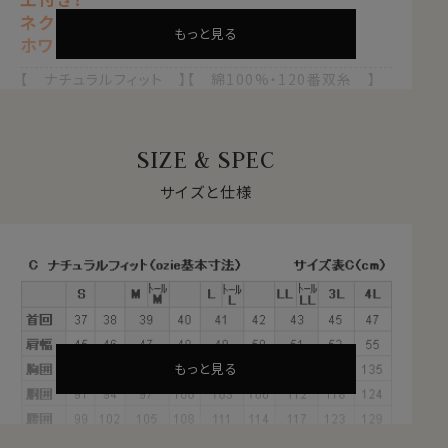
ネクタイ・ノーネクタイ両用の小粋な衿型
もっと見る
ホワイト 白
【 ナチュラルフィット 】【 綿100%・120番双糸 】
【 プレミアムコットン 】【 プレミアムファブリック 】
【 イージーケア 】【 オックスフォード 】
【 ホリゾンタルカラー/カッタウェイ 】
SIZE & SPEC
【 ポケット無し 】【 長袖 】
サイズと仕様
●スーピマ綿とは？
繊維の長さが通常より長い綿（詳しくは繊維の長さが
28.6mm以上の原綿）を
超長綿
といいます。
超長綿は世界の綿生産量のたった3％しかない希少性の
高いプレミアムコットンです。
その中の1種類がアメリカ南西部が産地の
スーピマ綿
で
す。
もっと見る