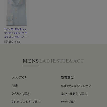
▼スポット商品につき再入荷はございませんのでご了承
ドで、そして上品カジュアルシャツとして着用するのが非
ください
常にお薦めの衿型です。
▼ナチュラルフィットとは？
後ろ身頃にダーツを入れて、ウエスト部分をやや絞ったス
タイルです。
カフス部分はコンバーチブルカフスになっておりますの
【メンズ・ドレスシャ
適度に絞ったウエストラインは細すぎず、それでいてダボ
で、カフスボタンもご利用いただけます。
ツ・ワイシャツ】ナチ
つきのないシルエット。
ュラルフィット・プレ
着心地を考え、細いだけのシャツとは一線を画したつくり
ミアムコットン120
S-37～LL-43・3L-45･4L-47cm / トールM-88・L-90・
8,800
¥
(税込)
番手双糸・イージー
になっています。
LL-90cm・全１２サイズにてご用意。(サイズ表C)
ケア・オックスフォー
※43cm（LL）・45cm（3L）・47cm(4L)サイズにおいて
ド・ホリゾンタルカラ
ー・カッタウェイ・ポ
は絞りを若干ゆるくしております。 細さを気にせず一般的
スポット商品につき再入荷はございませんのでご了承く
MENS
LADIES
TIE&ACC
ケット無し
なサイズと同じ感覚でお選びください。
ださい。
41018
メンズTOP
新着商品
特集
ozieのこだわりシャツ
衿型から選ぶ
素材・機能から選ぶ
袖・カフス型から選ぶ
色から選ぶ