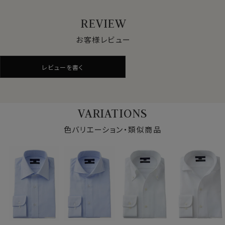
REVIEW
●ロイヤルオックスフォード
お客様レビュー
シャツ生地として人気のオックスフォード生地。
ロイヤルオックスは、オックスフォードの中でもやや薄手
でシルクのような滑らかな肌ざわり。
レビューを書く
さらに光沢感が一番あり、フォーマル感や高級感を演出
できます
上質なオックスフォード生地です。
VARIATIONS
色バリエーション・類似商品
●イージーケア加工付き
綿100％の高番手(細い糸)を用している素材の特性上、
洗濯後にしわが残るのは致し方ありません。
しかしながら、この生地には綿特有のソフト感や素材感
をいかした上でイージーケア加工を施してあるのでアイ
ロンがけが非常に楽！
アイロンが滑るようにかかり、シワを伸ばしやすくなりま
仕様表
す。