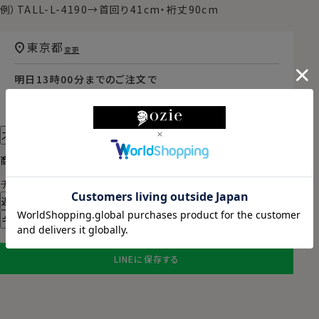
例）TALL-L-4190→首回り41cm・裄丈90cm
東京都
変更
明日
13時00分
までのご注文で
2026/08/11（火）
に
宅配便
でお届けします。
（※裄丈加工・刺繍がある場合は除く）
スタイル・サイズについて詳しく見る
商品についてのお問い合わせ
チャットでお問い合わせ
返品・交換について
ギフトラッピングについて
LINEに保存する