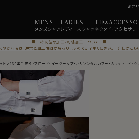
お問
MENS
LADIES
TIE
ACCESSO
&
メンズ
シャツ
レディース
シャツ
ネクタイ・
アクセサリ
■ 裄丈詰め加工・刺繍加工について ■
盆期間前後は、通常と加工期間が異なりますのでご了承ください。 詳細はこち
コットン130番手双糸・ブロード・イージーケア・ホリゾンタルカラー・カッタウェイ・ク