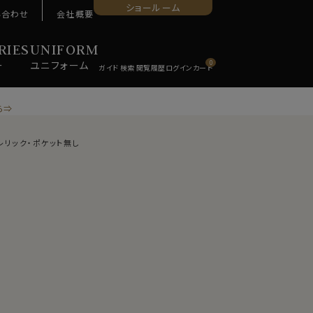
ショールーム
い合わせ
会社概要
RIES
UNIFORM
ー
ユニ
フォーム
0
ら⇒
レリック・ポケット無し