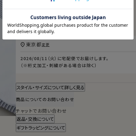
【シャツのサイズの見方】
例）M-3982→首回り39cm・裄丈82cm
例）L-4184→首回り41cm・裄丈84cm
例）TALL-L-4190→首回り41cm・裄丈90cm
東京都
変更
2026/08/11（火）
に
宅配便
でお届けします。
（※裄丈加工・刺繍がある場合は除く）
スタイル・サイズについて詳しく見る
商品についてのお問い合わせ
チャットでお問い合わせ
返品・交換について
ギフトラッピングについて