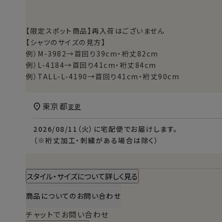
【限定スポット商品】再入荷はございません
【シャツのサイズの見方】
例）M-3982→首回り39cm・裄丈82cm
例）L-4184→首回り41cm・裄丈84cm
例）TALL-L-4190→首回り41cm・裄丈90cm
東京都
変更
2026/08/11（火）
に
宅配便
でお届けします。
（※裄丈加工・刺繍がある場合は除く）
スタイル・サイズについて詳しく見る
商品についてのお問い合わせ
チャットでお問い合わせ