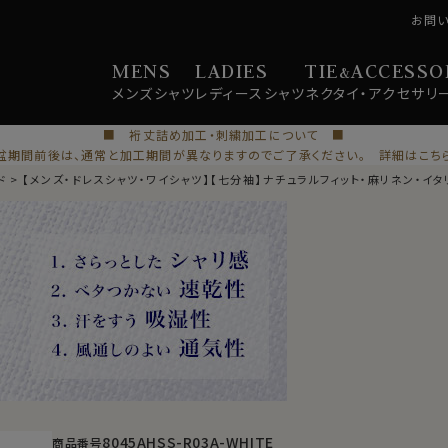
お問
MENS
LADIES
TIE
ACCESSO
&
メンズ
シャツ
レディース
シャツ
ネクタイ・
アクセサリ
■ 裄丈詰め加工・刺繍加工について ■
盆期間前後は、通常と加工期間が異なりますのでご了承ください。 詳細はこち
ド
【メンズ・ドレスシャツ・ワイシャツ】【七分袖】ナチュラルフィット・麻リネン・イ
8045AHSS-R03A-WHITE
商品番号