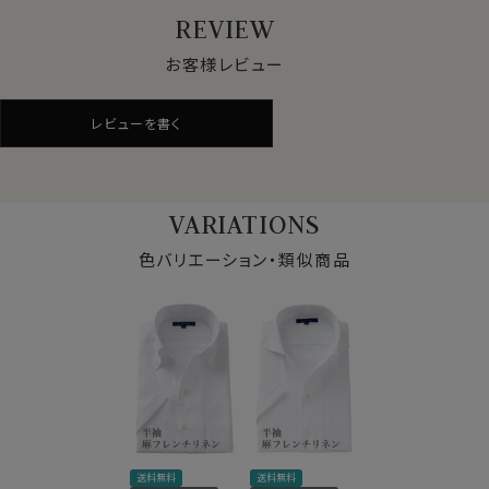
いい、高温多湿の日本の夏にまさにぴったりの素材です。
REVIEW
※生地に多少のネップ・節が見られる場合がございます
が、これは麻という素材の特性上によるものとなります。
お客様レビュー
ご容赦くださいませ。
レビューを書く
●衿型について
このシャツは衿と前立ての裏部分がオープンカラーのよ
うに縫い目がなく、1枚の生地でつながって出来ている、
VARIATIONS
衿開きのいいノーネクタイ専用シャツ＝イタリアンカラ
ー。
色バリエーション・類似商品
さらに一番上にボタンのないオープンなスキッパータイ
プです。
リネンシャツといえどもドレスシャツ(ワイシャツ)の仕様
で生産しているため、衿元しっかり！
くたっとせずきちんと衿立ち、きれいな衿ロールが出るよ
うになっています。
仕様表
●ドレッシーなノンウォッシュ仕上げ
送料無料
送料無料
素材
麻100％
洗いざらしのリネンを使用したカジュアルライクなシャツ