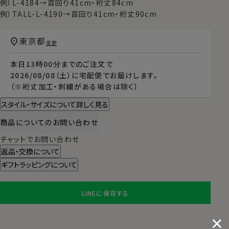
例）L-4184→首回り41cm・裄丈84cm
例）TALL-L-4190→首回り41cm・裄丈90cm
東京都
変更
本日
13時00分
までのご注文で
2026/08/08（土）
に
宅配便
でお届けします。
（※裄丈加工・刺繍がある場合は除く）
スタイル・サイズについて詳しく見る
商品についてのお問い合わせ
チャットでお問い合わせ
返品・交換について
ギフトラッピングについて
LINEに保存する