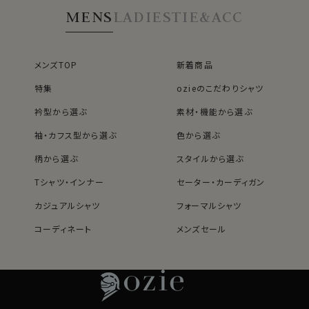
てプレスしてください。
タイルです。
MENS
LADIES
TIE&ACC
適度に絞ったウエストラインは細すぎず、それでいてダボ
つきのないシルエット。
●麻シャツのサイズ感について
着心地を考え、細いだけのシャツとは一線を画したつくり
メンズTOP
新着商品
麻（リネン）生地の特性上、伸縮を考慮して実寸よりやや
になっています。
大きめのサイズで仕上げておりますので、お届け時はサイ
※43cm（LL）・45cm（3L）・47cm(4L)サイズにおいて
特集
ozieのこだわりシャツ
ズ表記よりゆったり感じられる場合がございます。
は絞りを若干ゆるくしております。 細さを気にせず一般的
衿型から選ぶ
素材・機能から選ぶ
初回のお洗濯で生地がほどよく落ち着き、サイズ表記に
なサイズと同じ感覚でお選びください。
近いフィット感が出てまいります。
袖・カフス型から選ぶ
色から選ぶ
安定後は、サイズが大きく変化する心配はほとんどござ
柄から選ぶ
スタイルから選ぶ
いませんので、ご安心の上、快適にご着用ください。
Tシャツ・インナー
セーター・カーディガン
麻ってしわになるからちょっと。。。。という方も多いと思い
カジュアルシャツ
フォーマルシャツ
ますが、しわが出来た状態で着るのが麻の衣類の着こな
コーディネート
メンズセール
し方です。
レディースTOP
ネクタイ・アクセサリーTOP
新着商品
新着商品
リネンシャツは乾燥速度全繊維中一番の速乾性能を誇
る、汗ばむ暑い夏を快適に過ごすために最適な1枚とい
特集
ネクタイ
素材・機能から選ぶ
ネクタイピン
えます。
衿型から選ぶ
ポケットチーフ
袖・カフス型から選ぶ
カフスボタン