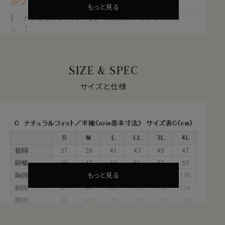
ホワイト 白
もっと見る
【 ナチュラルフィット 】【 麻100％・フレンチリネ
ン 】
【 イタリアンカラー/スキッパー 】
【 ボタンダウン 】【 第一ボタン無し 】
【 カジュアル 】【 半袖 】
SIZE & SPEC
●使用生地について＝フレンチリネン
サイズと仕様
フランス産の上質リネンを使用したフレンチリネンは適度
なハリがありながらも麻特有の上品な光沢、そして綿に
近い風合いのフワッとしたソフトな質感。
一部の麻にみられるチクチクした感じを排除しておりま
す。
リネンは天然繊維でありながら繊維の中でも一番の速乾
性能を誇ります。
もっと見る
暑い夏場、汗をかいたときに不快なのが乾きが遅く湿っ
た状態が続くこと。
速乾性に優れた麻はその状態を極力早く解消します。
その上通気性にも優れ、さらっとしたシャリ感が肌に心地