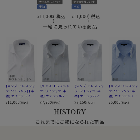
ナチュラルフィット
ナチュラルフィット
素材名
平織
は探せばいくらでもあります。
半袖
半袖
イタリアンカラー（ワンピースカラー）
しかしozieでは、
ドレッシーに仕上げたい、そして麻特有
11,000
税込
11,000
税込
¥
¥
衿型
スキッパータイプ
の質感を最初から味わってもらいたいとの考えから、あえ
一緒に見られている商品
ボタンダウン
てノンウオッシュのきれいな状態でお届けしております。
キーパー
なし
前立て
裏前立て
後身頃
バックダーツ入り
●スタイルについて
ポケット
ポケットあり
着丈は通常のドレスシャツより6cmほど短め。
柄
無地
裾をパンツインしても、パンツアウトしてもバランスのいい
袖
半袖（袖口-折り返し仕上げ）
長さの着丈です。
衿高
後5.0cm
S-37・M-39・L-41・LL-43cm
サイズC
【メンズ・ドレスシャ
【メンズ・ドレスシャ
【メンズ・ドレスシャ
【メンズ・ドレスシャ
3L-45・4L-47cm・全６サイズ
●お手入れについて
ツ・ワイシャツ】【半
ツ・ワイシャツ・半
ツ・ワイシャツ・半
ツ・ワイシャツ・半
スタイル
ナチュラルフィット
洗濯に強く、洗うほどに柔らかさを増し、味わい深く肌に
袖】ナチュラルフィッ
袖】ナチュラルフィッ
袖】ナチュラルフィッ
袖】ナチュラルフィッ
ト・麻リネン・イタリ
ト・クールマックス・
ト・クールマックス・
ト・クールマックス・
生産国
中国
なじむリネンシャツ。
11,000
7,700
7,150
5,005
¥
¥
¥
¥
(税込)
(税込)
(税込)
(税込)
アンカラー・ワイドカ
ドライ・形態安定・か
ドライ・形態安定・オ
ドライ・形態安定・イ
ozieで使用しておりますリネンはご家庭洗濯を推奨して
HISTORY
ラー・第一ボタンあ
らみ織り・イタリアン
ックスフォード・イタ
タリアンカラー・ボ
おります。
り
カラー・ボタンダウ
リアンカラー・ボタ
タンダウン・スキッパ
▼スポット商品につき再入荷はございませんのでご了承
これまでにご覧になられた商品
ン・スキッパー・第一
ンダウン・スキッパ
ー・第一ボタン無し・
ネットに入れて洗濯、洗濯後はシワを伸ばして干してくだ
ください
ボタン無し
ー・第一ボタン無し
SALE
さい。
▼ナチュラルフィットとは？
シワを伸ばしてパリッと着たい時は、アイロンを高温にし
後ろ身頃にダーツを入れて、ウエスト部分をやや絞ったス