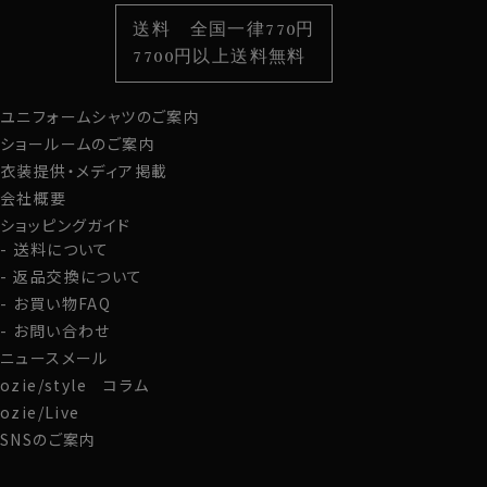
S-37・M-39・L-41・LL-43・3L-45・4L-47cm・全６サイ
色から選ぶ
ベルト
柄から選ぶ
サスペンダー
ズにてご用意。(サイズ表C)
送料 全国一律770円
スタイルから選ぶ
財布・名刺入れ
カジュアルシャツ
バッグ
7700円以上送料無料
スポット商品につき再入荷はございませんのでご了承く
定番シャツ
帽子
ストール・マフラー
ださい。
ユニフォームシャツのご案内
グローブ
10423
ショールームのご案内
衣装提供・メディア掲載
会社概要
ショッピングガイド
送料について
返品交換について
お買い物FAQ
お問い合わせ
ニュースメール
ozie/style コラム
ozie/Live
SNSのご案内