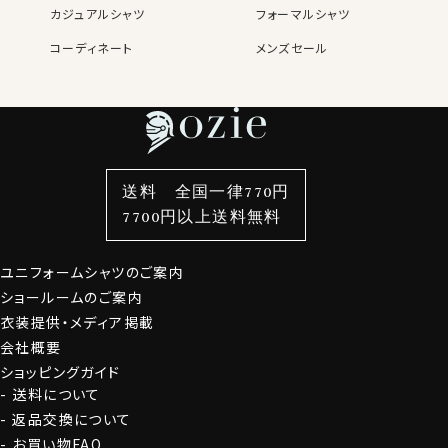
カジュアルシャツ
フォーマルシャツ
コーディネート
メンズセール
レディースTOP
ネクタイ・アクセサリーTOP
新着商品
新着商品
特集
ネクタイ
素材・機能から選ぶ
ネクタイピン
衿型から選ぶ
ポケットチーフ
袖・カフス型から選ぶ
カフスボタン
色から選ぶ
ベルト
柄から選ぶ
サスペンダー
送料 全国一律770円
スタイルから選ぶ
財布・名刺入れ
カジュアルシャツ
バッグ
7700円以上送料無料
定番シャツ
帽子
ストール・マフラー
ユニフォームシャツのご案内
グローブ
ショールームのご案内
衣装提供・メディア掲載
会社概要
ショッピングガイド
送料について
返品交換について
お買い物FAQ