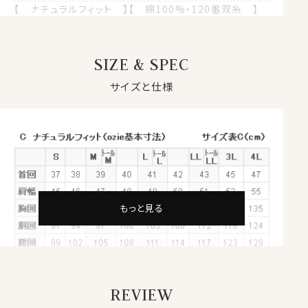
【 ナチュラルフィット 】【 綿100%・120番双糸 】
【 プレミアムコットン 】【 プレミアムファブリック 】
【 イージーケア 】
【 ホリゾンタルカラー/カッタウェイ 】
SIZE & SPEC
【 ポケット無し 】【 長袖 】
サイズと仕様
●スーピマ綿とは？
繊維の長さが通常より長い綿（詳しくは繊維の長さが
28.6mm以上の原綿）を
超長綿
といいます。
超長綿は世界の綿生産量のたった3％しかない希少性の
高いプレミアムコットンです。
その中の1種類がアメリカ南西部が産地の
スーピマ綿
で
す。
もっと見る
REVIEW
●イージーケア加工付き