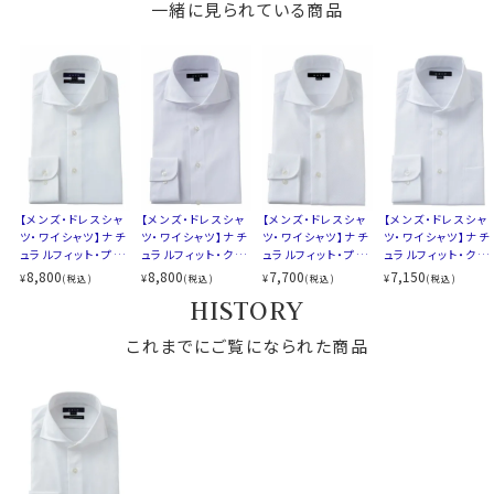
●ホリゾンタルカラー
一緒に見られている商品
素材名
ツイル
衿の開き角度が大きい、通常のワイドカラーとは一線を
衿型
ホリゾンタルカラー(カッタウェイ)
画した衿型がホリゾンタルカラー。
キーパー
取り外し式
アンタイドで着用するとややオープンカラー気味に開く絶
前立て
裏前立て
妙なラインがとても小粋！
後身頃
バックダーツ入り
タイドアップはもちろんですが、ビジネスシーンをアンタイ
ポケット
ポケットなし
ドで、そして上品カジュアルシャツとして着用するのが非
柄
織柄無地
常にお薦めの衿型です。
ラウンドカット
カフス
アジャスタブル
【メンズ・ドレスシャ
【メンズ・ドレスシャ
【メンズ・ドレスシャ
【メンズ・ドレスシャ
コンバーチブルカフス
ツ・ワイシャツ】ナチ
ツ・ワイシャツ】ナチ
ツ・ワイシャツ】ナチ
ツ・ワイシャツ】ナチ
●ポケット無し
ュラルフィット・プレ
ュラルフィット・クー
ュラルフィット・プレ
ュラルフィット・クー
衿高
前3.0cm 後4.3cm
ドレッシーで洗練されたスマートシャツスタイル。
ミアムコットン120
ルマックス・オールシ
ミアムコットン・形態
ルマックス・ドライ・
8,800
8,800
7,700
7,150
¥
¥
¥
¥
(税込)
(税込)
(税込)
(税込)
S-37～LL-43・3L-45･4L-47cm
番手双糸・イージー
ーズン・ドライ・形態
安定・ホリゾンタル
形態安定・ホリゾン
欧米ではドレスシャツの標準であるポケットなしにて生
HISTORY
サイズC
トールM-88・L-90・LL-90cm
ケア・オックスフォー
安定・ホリゾンタル
カラー・カッタウェ
タルカラー・カッタウ
産しました。
ド・ホリゾンタルカラ
カラー・カッタウェ
イ・ポケット無し
ェイ
全１２サイズ
ー・カッタウェイ・ポ
これまでにご覧になられた商品
イ・ポケット無し
スタイル
ナチュラルフィット
ケット無し
生産国
中国
カフス部分はコンバーチブルカフスになっておりますの
で、カフスボタンもご利用いただけます。
▼スポット商品につき再入荷はございませんのでご了承
ください
S-37～LL-43・3L-45･4L-47cm / トールM-88・L-90・
▼ナチュラルフィットとは？
LL-90cm・全１２サイズにてご用意。(サイズ表C)