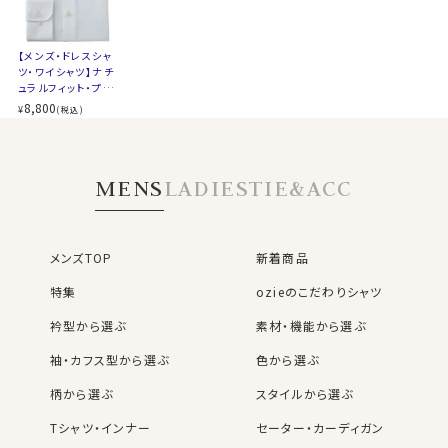
後ろ身頃にダーツを入れて、ウエスト部分をやや絞ったス
タイルです。
スポット商品につき再入荷はございませんのでご了承く
【メンズ・ドレスシャ
適度に絞ったウエストラインは細すぎず、それでいてダボ
ださい。
ツ・ワイシャツ】ナチ
つきのないシルエット。
ュラルフィット・プレ
21007
着心地を考え、細いだけのシャツとは一線を画したつくり
ミアムコットン120
8,800
¥
(税込)
番手双糸・イージー
になっています。
ケア・ホリゾンタルカ
※43cm（LL）・45cm（3L）・47cm(4L)サイズにおいて
ラー・カッタウェイ・
ポケット無し
は絞りを若干ゆるくしております。 細さを気にせず一般的
MENS
LADIES
TIE&ACC
なサイズと同じ感覚でお選びください。
メンズTOP
新着商品
特集
ozieのこだわりシャツ
衿型から選ぶ
素材・機能から選ぶ
袖・カフス型から選ぶ
色から選ぶ
柄から選ぶ
スタイルから選ぶ
Tシャツ・インナー
セーター・カーディガン