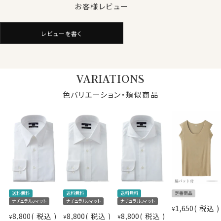
お客様レビュー
綿100％かつ120番手双糸の高番手(細い糸)を使用して
いる素材の特性上、洗濯後にしわが残るのは致し方あり
ません。
レビューを書く
しかしながら、この生地には綿特有のソフト感や素材感
をいかした上でイージーケア加工を施してあるのでアイ
ロンがけが非常に楽！
アイロンが滑るようにかかり、シワを伸ばしやすくなりま
VARIATIONS
す。
アイロンがけが楽になるイージーケア加工を施した120
色バリエーション・類似商品
番手双糸の高番手生地は、あえて別注して加工しないと
存在しない希少性の高いozieのオリジナル生地です。
さらに綿特有のソフト感や素材感をよりアップさせたうえ
で、イージーケアの機能を高めるべく、液体アンモニア処
理をしたうえでイージーケア加工を施しました。
結果、光沢感・ソフト感にあふれ着心地のいい、その上洗
仕様表
濯後のお手入れが楽といった、相反する事象を併せ持っ
た上質シャツに仕上がりました。
送料無料
送料無料
送料無料
定番商品
綿100％（120番手双糸）
ナチュラルフィット
ナチュラルフィット
ナチュラルフィット
素材
プレミアムコットン＝スーピマ綿
1,650
税込
¥
8,800
税込
8,800
税込
8,800
税込
¥
¥
¥
イージーケア