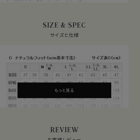
【 イタリアンカラー/第一ボタンあり 】
【 ワイドカラー 】【 長袖 】
SIZE & SPEC
●アイスコットンとは？
綿100％でありながら特殊な技術により身体の熱を吸い
サイズと仕様
取り、シャリ感・清涼感といったひんやりした触感を感じ
ることのできるスイス生まれの高機能素材、それがアイス
コットンです。
涼感素材には合繊混紡素材が多く用いられますが、この
生地は天然繊維＝綿100％。
もともと吸湿性に優れた綿100％ですが、この生地は糸
そのものに加工を施すのではなく、特殊な技術で撚るこ
もっと見る
とにより、ひんやりタッチを実現。
合繊素材が苦手な方におすすめしたい涼感素材です。
●パナマ織のストライプ生地
REVIEW
通気性がよく、汗をかいたときに肌離れのいいパナマ織の
ストライプ生地を使用。
お客様レビュー