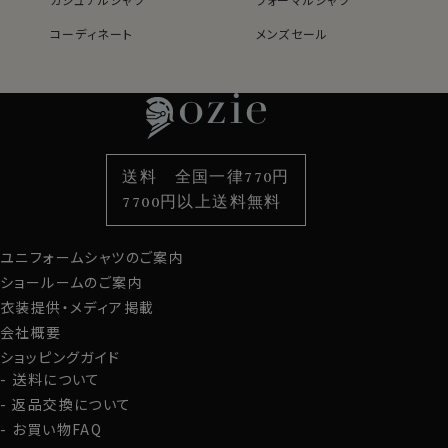
コーディネート
メンズセール
レディースTOP
ネクタイ・アクセサリーTOP
新着商品
新着商品
特集
ネクタイ
素材・機能から選ぶ
ネクタイピン
衿型から選ぶ
ポケットチーフ
袖・カフス型から選ぶ
カフスボタン
色から選ぶ
ベルト
柄から選ぶ
サスペンダー
送料 全国一律770円
スタイルから選ぶ
財布・名刺入れ
カジュアルシャツ
バッグ
7700円以上送料無料
定番シャツ
帽子
ストール・マフラー
ユニフォームシャツのご案内
グローブ
ショールームのご案内
衣装提供・メディア掲載
会社概要
ショッピングガイド
送料について
返品交換について
お買い物FAQ