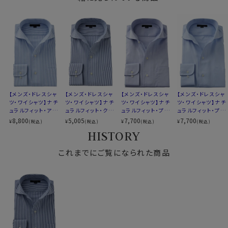
アイスコットン
タイリッシュなノーネクタイ専用の衿型です。
素材名
パナマ
リネンシャツといえどもドレスシャツ(ワイシャツ)の仕様
イタリアンカラー（ワンピースカラー）
で生産しているため、衿元しっかり！
衿型
ワイドカラー
くたっとせずきちんと衿立ち、きれいな衿ロールが出るよ
第一ボタンあり
うになっています。
キーパー
なし
前立て
裏前立て
ノーネクタイ専用のややカジュアル度の高い商品であり
後身頃
バックダーツ入り
ながら、非常にエレガントなシャツです。
ポケット
ポケットあり
ノーネクタイのクールビズスタイルや、在宅・出勤といっ
【メンズ・ドレスシャ
【メンズ・ドレスシャ
【メンズ・ドレスシャ
【メンズ・ドレスシャ
柄
ストライプ
たテレワークスタイルにうってつけのシャツといえるでし
ツ・ワイシャツ】ナチ
ツ・ワイシャツ】ナチ
ツ・ワイシャツ】ナチ
ツ・ワイシャツ】ナチ
ュラルフィット・アイ
ュラルフィット・クー
ュラルフィット・プレ
ュラルフィット・プレ
ラウンドカット
ょう。
スコットン・プレミア
ルマックス・ドライ・
ミアムコットン・形態
ミアムコットン・形態
8,800
5,005
7,700
7,700
¥
¥
¥
¥
(税込)
(税込)
(税込)
(税込)
カフス
アジャスタブル
WEBミーティングの画面映えも抜群です！
ムコットン・イージ
形態安定・オックス
安定・オックスフォー
安定・イタリアンカ
HISTORY
コンバーチブルカフス
ーケア・イタリアンカ
フォード・イタリアン
ド・イタリアンカラ
ラー・ワイドカラー・
ラー・ワイドカラー・
カラー・ワイドカラ
ー・ワイドカラー・第
第一ボタンあり
衿高
後3.8cm
第一ボタンあり
これまでにご覧になられた商品
ー・第一ボタンあり・
一ボタンあり
S-37～LL-43・3L-45cm
S-37～LL-43・3L-45cm / トールM-88・L-90cm・全１
SALE
サイズC
トールM-88・L-90cm
０サイズにてご用意。(サイズ表C)
全１０サイズ
スタイル
ナチュラルフィット
スポット商品につき再入荷はございませんのでご了承く
生産国
中国
ださい。
50422