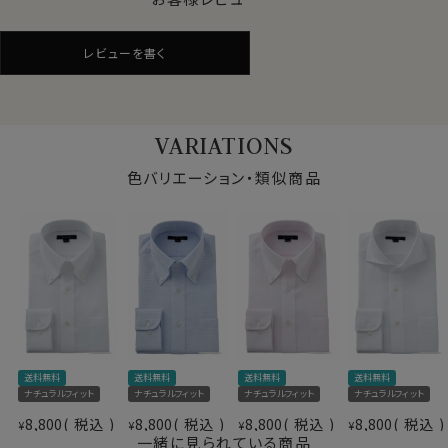
アイスコットンとパナマ織の組み合わせは、最強の涼感素
材といっても過言ではない、暑い夏に最適な素材です。
レビューを書く
●イージーケア加工付き
綿100%は肌触りや見栄えはいいものの、洗濯後のアイ
VARIATIONS
ロンがけが必須の素材。
しかしながら、この生地には綿特有のソフト感や素材感
色バリエーション・類似商品
をいかした上でイージーケア加工を施してあるのでアイ
ロンがけが非常に楽！
アイロンが滑るようにかかり、シワを伸ばしやすくなりま
す。
●衿型について
このシャツは衿と前立ての裏部分がオープンカラーのよ
仕様表
うに縫い目がなく、1枚の生地でつながって出来ている、
送料無料
送料無料
送料無料
送料無料
綿100％
衿開きのいいノーネクタイ専用シャツ＝イタリアンカラ
ナチュラルフィット
ナチュラルフィット
ナチュラルフィット
ナチュラルフィット
プレミアムコットン
ー。
素材
8,800
税込
8,800
税込
8,800
税込
8,800
税込
¥
¥
¥
¥
イージーケア
イタリアンカラーと広角なワイドカラーを掛け合わせたス
一緒に見られている商品