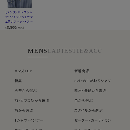
▼スポット商品につき再入荷はございませんのでご了承
ください
【メンズ・ドレスシャ
▼ナチュラルフィットとは？
ツ・ワイシャツ】ナチ
後ろ身頃にダーツを入れて、ウエスト部分をやや絞ったス
ュラルフィット・アイ
タイルです。
スコットン・プレミア
8,800
¥
(税込)
ムコットン・イージ
適度に絞ったウエストラインは細すぎず、それでいてダボ
ーケア・イタリアンカ
つきのないシルエット。
ラー・ワイドカラー・
第一ボタンあり
着心地を考え、細いだけのシャツとは一線を画したつくり
MENS
LADIES
TIE&ACC
になっています。
※43cm（LL）・45cm（3L）・47cm(4L)サイズにおいて
は絞りを若干ゆるくしております。 細さを気にせず一般的
なサイズと同じ感覚でお選びください。
メンズTOP
新着商品
特集
ozieのこだわりシャツ
衿型から選ぶ
素材・機能から選ぶ
袖・カフス型から選ぶ
色から選ぶ
柄から選ぶ
スタイルから選ぶ
Tシャツ・インナー
セーター・カーディガン
カジュアルシャツ
フォーマルシャツ