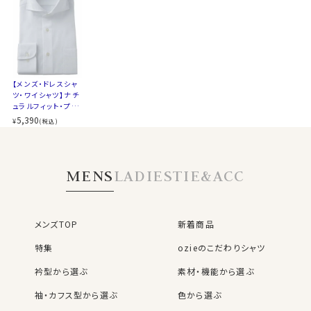
▼スポット商品につき再入荷はございませんのでご了承
ください
▼ナチュラルフィットとは？
後ろ身頃にダーツを入れて、ウエスト部分をやや絞ったス
タイルです。
【メンズ・ドレスシャ
適度に絞ったウエストラインは細すぎず、それでいてダボ
ツ・ワイシャツ】ナチ
つきのないシルエット。
ュラルフィット・プレ
着心地を考え、細いだけのシャツとは一線を画したつくり
ミアムコットン・形態
5,390
¥
(税込)
安定・ホリゾンタル
になっています。
カラー・カッタウェイ
※43cm（LL）・45cm（3L）・47cm(4L)サイズにおいて
・SALE
は絞りを若干ゆるくしております。 細さを気にせず一般的
MENS
LADIES
TIE&ACC
なサイズと同じ感覚でお選びください。
メンズTOP
新着商品
特集
ozieのこだわりシャツ
衿型から選ぶ
素材・機能から選ぶ
袖・カフス型から選ぶ
色から選ぶ