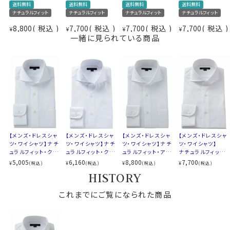
送料無料
送料無料
送料無料
送料無料
綿100％（80番手双糸）
ナチュラルフィット
ナチュラルフィット
ナチュラルフィット
ナチュラルフィット
素材
プレミアムコットン＝ペルヴィアンピマ
在宅・出勤といったテレワークスタイルにうってつけのシ
8,800
税込
7,700
税込
7,700
税込
7,700
税込
¥
¥
¥
¥
形態安定
ャツといえるでしょう。
一緒に見られている商品
素材名
ツイル（チェッカーフラッグパターン）
衿型
ホリゾンタルカラー(カッタウェイ)
キーパー
取り外し式
カフス部分はコンバーチブルカフスになっておりますの
前立て
裏前立て
で、カフスボタンもご利用いただけます。
後身頃
バックダーツ入り
ポケット
ポケットあり
S-37～LL-43・3L-45･4L-47cm / トールM-88・L-90・
柄
織柄無地
LL-90cm・全１２サイズにてご用意。(サイズ表C)
ラウンドカット
カフス
アジャスタブル
スポット商品につき再入荷はございませんのでご了承く
【メンズ・ドレスシャ
【メンズ・ドレスシャ
【メンズ・ドレスシャ
【メンズ・ドレスシャ
コンバーチブルカフス
ださい。
ツ・ワイシャツ】ナチ
ツ・ワイシャツ】ナチ
ツ・ワイシャツ】ナチ
ツ・ワイシャツ】
ュラルフィット・クー
ュラルフィット・クー
ュラルフィット・アイ
ナチュラルフィット・
衿高
前3.0cm 後4.3cm
50911
ルマックス・ドライ・
ルマックス・オールシ
スコットン・プレミア
プレミアムコットン・
5,005
6,160
8,800
7,700
¥
¥
¥
¥
(税込)
(税込)
(税込)
(税込)
S-37～LL-43・3L-45･4L-47cm
60701s
形態安定・ホリゾン
ーズン・ドライ・形態
ムコットン・イージ
オックスフォード・形
HISTORY
サイズC
トールM-88・L-90・LL-90cm
タルカラー・カッタウ
安定・オックスフォー
ーケア・ホリゾンタ
態安定・綿100%・
ェイ・SALE
ド・ホリゾンタルカラ
ルカラー・カッタウェ
ホリゾンタルカラー
全１２サイズ
これまでにご覧になられた商品
ー・カッタウェイ・ポ
イ
スタイル
ナチュラルフィット
ケット無し・SALE
生産国
中国