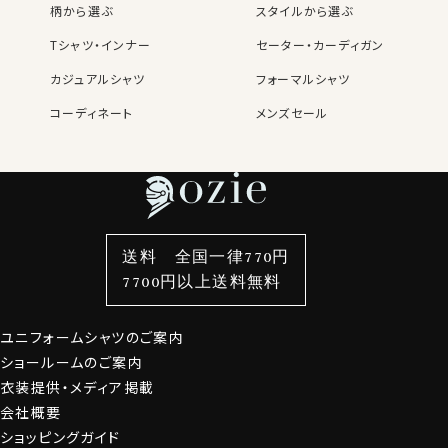
柄から選ぶ
スタイルから選ぶ
Tシャツ・インナー
セーター・カーディガン
カジュアルシャツ
フォーマルシャツ
コーディネート
メンズセール
レディースTOP
ネクタイ・アクセサリーTOP
新着商品
新着商品
特集
ネクタイ
素材・機能から選ぶ
ネクタイピン
衿型から選ぶ
ポケットチーフ
袖・カフス型から選ぶ
カフスボタン
色から選ぶ
ベルト
柄から選ぶ
サスペンダー
送料 全国一律770円
スタイルから選ぶ
財布・名刺入れ
カジュアルシャツ
バッグ
7700円以上送料無料
定番シャツ
帽子
ストール・マフラー
ユニフォームシャツのご案内
グローブ
ショールームのご案内
衣装提供・メディア掲載
会社概要
ショッピングガイド