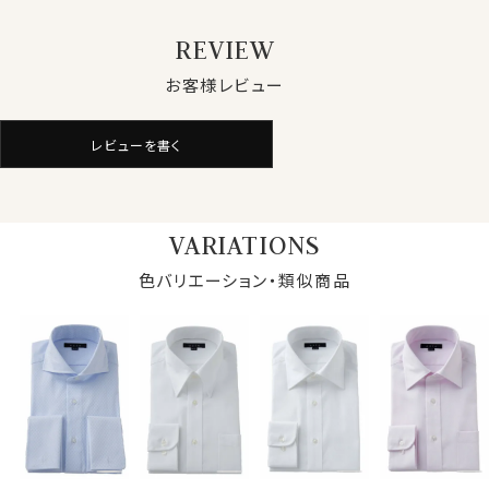
伝統と技術が織りなす贅沢な質感がペルヴィアンピマの
魅力です。
REVIEW
お客様レビュー
●形態安定加工
素材感・風合い・見栄えの良いことが特徴である綿
レビューを書く
100％ですが、天然素材であるが故にしわができやすい
素材。
そこで
プレミアムコットン使用の綿100％に特殊な形態
安定加工を施すことにより、ポリエステル混の形態安定シ
VARIATIONS
ャツに近い防しわ性を実現しました
色バリエーション・類似商品
●ホリゾンタルカラー
衿の開き角度が大きい、通常のワイドカラーとは一線を
画した衿型がホリゾンタルカラー。
アンタイドで着用するとややオープンカラー気味に開く絶
妙なラインがとても小粋！
タイドアップはもちろんですが、ビジネスシーンをアンタイ
ドで、そして上品カジュアルシャツとして着用するのが非
仕様表
常にお薦めの衿型です。