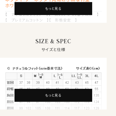
ホワイト 白
もっと見る
【 ナチュラルフィット 】【 綿100%・80番手双糸 】
【 プレミアムコットン 】【 形態安定 】
【 ホリゾンタルカラー/カッタウェイ 】
【 長袖 】
SIZE & SPEC
●プレミアムコットン＝ペルヴィアンピマとは？
ペルヴィアンピマは、繊維長が38mm～40mmと超長綿
サイズと仕様
の中でも世界トップレベルの長さを誇る、最高級のプレミ
アムコットンです。
このコットンは、古代ペルー発祥の代々受け継がれた伝
統的な農法で手摘みで丁寧に収穫され、その高い品質を
維持しています。
天然の油脂分を豊富に含むため、格別な柔らかさとしな
やかな風合いを実現します。
上質で細かな糸が作れるため、高級感あふれる衣料に最
もっと見る
適です。
欧米では特に評価が高く、イタリアの高級シャツやニット
にも採用されています。