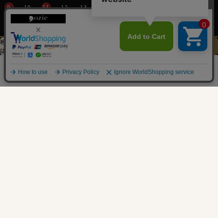
9
10
11
12
13
14
15
16
17
18
19
20
21
22
23
24
25
26
27
28
29
裄丈加工＆
イニシャル刺繍
この商品を
30
31
は
先にお選びください
カートに入れる
0
2026/09
日
月
火
水
木
金
土
1
2
3
4
5
6
7
8
9
10
11
12
13
14
15
16
17
18
19
20
21
22
23
24
25
26
27
28
29
30
営業時間：平日11時～17時
定休日：土・日・祝
※年末年始つきましては、
その都度表示させていただきます。
特定商取引法に関する表記
プライバシーポリシー