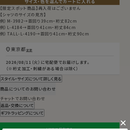
サイズ・色を選んでカートに入れる
【限定スポット商品】再入荷はございません
【シャツのサイズの見方】
例）M-3982→首回り39cm・裄丈82cm
例）L-4184→首回り41cm・裄丈84cm
例）TALL-L-4190→首回り41cm・裄丈90cm
東京都
変更
2026/08/11（火）
に
宅配便
でお届けします。
（※裄丈加工・刺繍がある場合は除く）
スタイル・サイズについて詳しく見る
商品についてのお問い合わせ
チャットでお問い合わせ
返品・交換について
ギフトラッピングについて
LINEに保存する