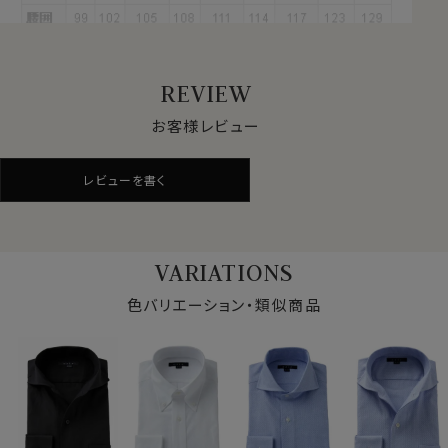
・自然な美しい光沢
・優れた耐久性・吸湿性
といった特徴があります。
REVIEW
お客様レビュー
●からみ織りとは？
特殊な機械と、熟練の技術者なしには量産することがで
レビューを書く
きない、世界的に見て希少性の高いシャツ生地＝それが
からみ織りです。
見た目はシャツ生地でありながら、ニット生地の鹿の子
VARIATIONS
に近い涼しげな見栄え。
実際メッシュ状に織り込まれた目の粗いからみ織りは、
色バリエーション・類似商品
ニット生地よりいい意味でシャツ生地らしい張りがあって
シャリ感が強く、汗をかいた際にべたっと肌に張り付きに
くい肌離れのいい素材。
よって清涼感と風通しのいい通気性の良さを併せ持った、
春夏秋と3シーズンで着用するのに最適なシャツ生地で
す。