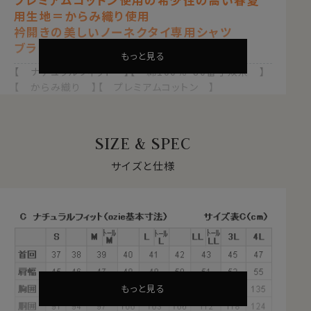
用生地＝からみ織り使用
衿開きの美しいノーネクタイ専用シャツ
ブラック 黒
もっと見る
【 ナチュラルフィット 】【 綿100％・80番手双糸 】
【 からみ織り 】【 プレミアムコットン 】
【 イタリアンカラー/スキッパータイプ 】
【 ボタンダウン 】
【 第一ボタン無し 】【 長袖 】
SIZE & SPEC
●プレミアムコットン＝超長綿とは？
サイズと仕様
綿は一般的に繊維が長いほうが上質となります。
ふつうの綿より1.5倍～2倍くらい繊維の長い綿（詳しくは
繊維の長さが28.6mm以上の原綿）を
超長綿（プレミア
ムコットン）
といいます。
その超長綿は、世界の綿生産量の3％しかない希少な高
級綿プレミアムコットンです。
通常の綿より
もっと見る
・しなやかで柔らかな風合い