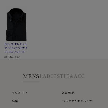
ン無し・ポケット無
り・ポケット無し・SA
スタイル
ナチュラルフィット
し・SALE
LE
生産国
中国
在宅・出勤といったテレワークスタイルにうってつけのシ
ャツといえるでしょう。
WEBミーティングの画面映えも抜群です！
▼スポット商品につき再入荷はございませんのでご了承
ください
▼ナチュラルフィットとは？
カフス部分はコンバーチブルカフスになっておりますの
後ろ身頃にダーツを入れて、ウエスト部分をやや絞ったス
で、カフスボタンもご利用いただけます。
タイルです。
【メンズ・ドレスシャ
適度に絞ったウエストラインは細すぎず、それでいてダボ
ツ・ワイシャツ】ナチ
S-37～LL-43・3L-45･4L-47cm / トールM-88・L-90・
ュラルフィット・プレ
つきのないシルエット。
ミアムコットン・から
LL-90cm・全１２サイズにてご用意。(サイズ表C)
6,160
着心地を考え、細いだけのシャツとは一線を画したつくり
¥
(税込)
み織り・イタリアンカ
になっています。
ラー・ボタンダウン・
スポット商品につき再入荷はございませんのでご了承く
スキッパー・第一ボ
※43cm（LL）・45cm（3L）・47cm(4L)サイズにおいて
タン無し・SALE
ださい。
は絞りを若干ゆるくしております。 細さを気にせず一般的
MENS
LADIES
TIE&ACC
50404
なサイズと同じ感覚でお選びください。
60701s
メンズTOP
新着商品
特集
ozieのこだわりシャツ