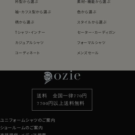
衿型から選ぶ
素材・機能から選ぶ
袖・カフス型から選ぶ
色から選ぶ
柄から選ぶ
スタイルから選ぶ
Tシャツ・インナー
セーター・カーディガン
カジュアルシャツ
フォーマルシャツ
コーディネート
メンズセール
レディースTOP
ネクタイ・アクセサリーTOP
新着商品
新着商品
特集
ネクタイ
素材・機能から選ぶ
ネクタイピン
衿型から選ぶ
ポケットチーフ
袖・カフス型から選ぶ
カフスボタン
色から選ぶ
ベルト
柄から選ぶ
サスペンダー
送料 全国一律770円
スタイルから選ぶ
財布・名刺入れ
カジュアルシャツ
バッグ
7700円以上送料無料
定番シャツ
帽子
ストール・マフラー
ユニフォームシャツのご案内
グローブ
ショールームのご案内