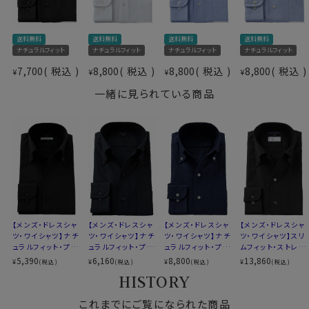
からみ織りを使用したシャツは、素肌で着用してこそ生
仕様表
地特性がわかるシャツ。
送料無料
送料無料
送料無料
送料無料
綿100％（80番手双糸）
ぜひ素肌で着用してみてください。
素材
ナチュラルフィット
ナチュラルフィット
ナチュラルフィット
ナチュラルフィット
プレミアムコットン.
※生地の特性上、若干透け感があります。
7,700
税込
8,800
税込
8,800
税込
8,800
税込
¥
¥
¥
¥
素材名
からみ織
インナーを着用される際、透け感が気になる方はシャツ
イタリアンカラー（ワンピースカラー）
ごしに透けづらいベージュのインナーをおすすめいたし
一緒に見られている商品
衿型
スキッパータイプ
ます。
ボタンダウン
キーパー
なし
前立て
裏前立て
●スキッパータイプのイタリアンカラーシャツ
後身頃
バックダーツ入り
このシャツは衿と前立ての裏部分がオープンカラーのよ
ポケット
ポケットあり
うに縫い目がなく、1枚の生地でつながって出来ている、
柄
織柄無地
衿開きのいいノーネクタイ専用シャツ。
ラウンドカット
衿がきれいに開くように第2ボタンの位置を少し下げてい
カフス
アジャスタブル
【メンズ・ドレスシャ
【メンズ・ドレスシャ
【メンズ・ドレスシャ
【メンズ・ドレスシャ
ます。
ツ・ワイシャツ】ナチ
ツ・ワイシャツ】ナチ
ツ・ワイシャツ】ナチ
ツ・ワイシャツ】スリ
コンバーチブルカフス
ュラルフィット・プレ
ュラルフィット・プレ
ュラルフィット・プレ
ムフィット・ストレッ
衿高
後5.0cm
さらに一番上にボタンのないスキッパータイプにて生産。
ミアムコットン100
ミアムコットン・から
ミアムコットン・から
チ・メリノウール・イ
5,390
6,160
8,800
13,860
¥
¥
¥
¥
(税込)
(税込)
(税込)
(税込)
番手双糸・ブロー
み織り・イタリアンカ
み織り・イタリアンカ
タリア製生地・イー
S-37～LL-43・3L-45･4L-47cm
衿高をやや高くすることにより、より一層衿のロールが大
HISTORY
ド・イタリアンカラ
ラー・ボタンダウン・
ラー・ボタンダウン・
ジーケア・イタリア
サイズC
トールM-88・L-90・LL-90cm
きく出るよう、また衿元がよりきれいに開くように仕上げ
ー・ボタンダウン・ス
第一ボタンあり・SA
スキッパー・第一ボ
ンカラー・ボタンダ
全１２サイズ
ました。
キッパー・第一ボタ
これまでにご覧になられた商品
LE
タン無し
ウン・第一ボタンあ