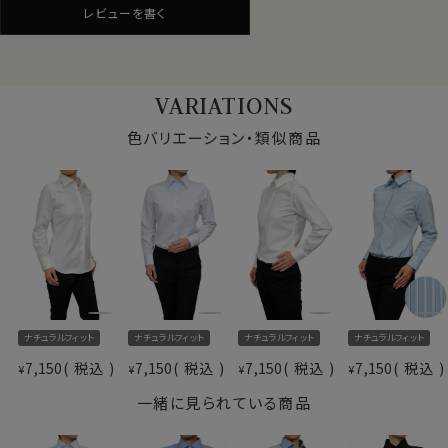
レビューを書く
シワが気になる場合でも簡単なアイロンがけですみま
す。
綿100％はしわになりやすい素材ですが、気軽にシャツラ
イフを楽しんでいただけます。
VARIATIONS
写真着用モデルの寸法(7号サイズ着用)
色バリエーション・類似商品
★カフスボタンも使える！
身長： 160cm/ 首回り： 30cm/ 肩幅 ：40cm
通常のボタン留プラス、カフスボタンも使えるコンバーチ
バスト： 83cm/ 胴回り： 66cm/ 袖丈： 52cm(肩から)
サイズをお選びの際にご参考下さい。
ブルカフス。
レディースシャツでも、カフスボタンの上品なアクセント
とオシャレを楽しむことが出来ます。
仕様表
綿100％（80番手双糸）
素材
プレミアムコットン＝ペルヴィアンピマ
★ナチュラルフィット
形態安定
細すぎず自然なフィット感でありながらスッキリとしたシ
素材名
カルゼ
ナチュラルフィット
ナチュラルフィット
ナチュラルフィット
ナチュラルフィット
ルエットのナチュラルフィット。
衿型
ワイドカラー
7,150
税込
7,150
税込
7,150
税込
7,150
税込
¥
¥
¥
¥
キーパー
なし
一緒に見られている商品
前立て
裏前立て
上質綿を使用した品の良いシンプルなレディース・ワイド
袖
長袖
カラーシャツ。
ポケット
ポケットなし