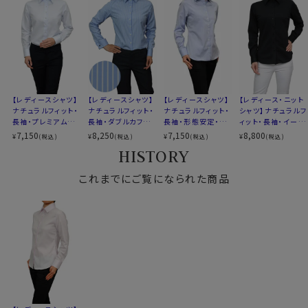
どんなスタイリングにも合う万能シャツとしておすすめの
柄
織柄無地
1着です。
バレル
カフス
シングルボタン
コンバーチブルカフス
S-7号/M-9号/L-11号/LL-13号/3L-15号/4L-17号の
S-7号・M-9号・L-11号・LL-13号
全６サイズにてご用意。(サイズ表10)
サイズ10
3L-15号・4L-17号・全6サイズ
【レディースシャツ】
【レディースシャツ】
【レディース・ニット
【レディースシャツ】
スタイル
ナチュラルフィット
▼スポット商品につき再入荷はございませんのでご了承
ナチュラルフィット・
ナチュラルフィット・
シャツ】ナチュラルフ
ナチュラルフィット・
生産国
中国
長袖・プレミアムコ
長袖・ダブルカフス・
ィット・長袖・イージ
長袖・形態安定・プ
下さい。
ットン・形態安定・ワ
プレミアムコットン・
ーケア・UVカット・
レミアムコットン・オ
7,150
8,250
8,800
7,150
¥
¥
¥
¥
(税込)
(税込)
(税込)
(税込)
イドカラー
ブロード・ワイドカラ
ワイドカラー
ックスフォード・ワイ
HISTORY
▼スポット商品につき再入荷はございません。
ー・日本製
ドカラー
～写真着用モデルの寸法(7号サイズ着用) ～
これまでにご覧になられた商品
身長： 160cm/ 首回り： 30cm/ 肩幅 ：40cm
バスト： 83cm/ 胴回り： 66cm/ 袖丈： 52cm(肩
から)
サイズをお選びの際にご参考下さい。
▼サイズ選びのポイント