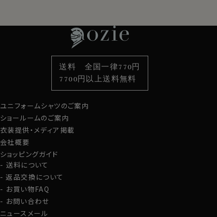
レディースTOP
ネクタイ・アクセサリーTOP
新着商品
新着商品
特集
ネクタイ
素材・機能から選ぶ
ネクタイピン
衿型から選ぶ
ポケットチーフ
袖・カフス型から選ぶ
カフスボタン
色から選ぶ
ベルト
柄から選ぶ
サスペンダー
送料 全国一律770円
スタイルから選ぶ
財布・名刺入れ
カジュアルシャツ
バッグ
7700円以上送料無料
定番シャツ
帽子
ストール・マフラー
ユニフォームシャツのご案内
グローブ
ショールームのご案内
衣装提供・メディア掲載
会社概要
ショッピングガイド
送料について
返品交換について
お買い物FAQ
お問い合わせ
ニュースメール