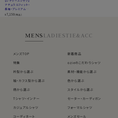
50116
【レディースシャツ】
ナチュラルフィット・
長袖・プレミアムコ
ットン・形態安定・ワ
7,150
¥
(税込)
イドカラー
MENS
LADIES
TIE&ACC
メンズTOP
新着商品
特集
ozieのこだわりシャツ
衿型から選ぶ
素材・機能から選ぶ
袖・カフス型から選ぶ
色から選ぶ
柄から選ぶ
スタイルから選ぶ
Tシャツ・インナー
セーター・カーディガン
カジュアルシャツ
フォーマルシャツ
コーディネート
メンズセール