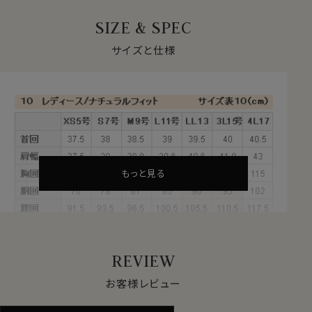
着心地・肌触りよいメンズ仕立てのワイドカラーシャツ！
SIZE & SPEC
★プレミアムコットン＝ペルヴィアンピマ使用
サイズと仕様
ペルヴィアンピマは、繊維長が38mm～40mmと超長綿
の中でも世界トップレベルの長さを誇る、最高級のプレミ
アムコットンです。
このコットンは、古代ペルー発祥の代々受け継がれた伝
統的な農法にて手摘みで丁寧に収穫され、その高い品質
を維持しています。
天然の油脂分を豊富に含むため、格別な柔らかさとしな
やかな風合いがあります。
もっと見る
また、上質で細かな糸が作れるため、仕上がりが薄めで
軽やかな生地になっています。
伝統と技術が織りなす贅沢な質感がペルヴィアンピマの
魅力です。
REVIEW
★形態安定
お客様レビュー
綿の素材感、風合いの良さをいかしたまま、洗濯後のお手
入れが楽な形態安定加工を施しました。