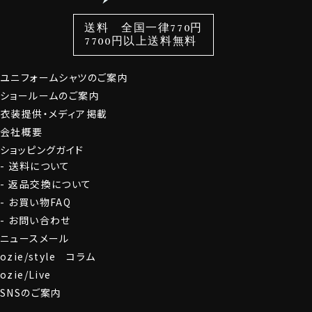
色から選ぶ
ベルト
柄から選ぶ
サスペンダー
スタイルから選ぶ
財布・名刺入れ
カジュアルシャツ
バッグ
送料 全国一律770円
7700円以上送料無料
定番シャツ
帽子
ストール・マフラー
グローブ
ユニフォームシャツのご案内
ショールームのご案内
衣装提供・メディア掲載
会社概要
ショッピングガイド
送料について
返品交換について
お買い物FAQ
お問い合わせ
ニュースメール
ozie/style コラム
ozie/Live
SNSのご案内