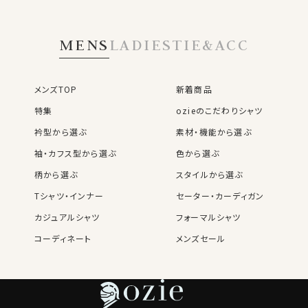
MENS
LADIES
TIE&ACC
メンズTOP
新着商品
特集
ozieのこだわりシャツ
衿型から選ぶ
素材・機能から選ぶ
袖・カフス型から選ぶ
色から選ぶ
柄から選ぶ
スタイルから選ぶ
Tシャツ・インナー
セーター・カーディガン
カジュアルシャツ
フォーマルシャツ
コーディネート
メンズセール
レディースTOP
ネクタイ・アクセサリーTOP
新着商品
新着商品
特集
ネクタイ
素材・機能から選ぶ
ネクタイピン
衿型から選ぶ
ポケットチーフ
袖・カフス型から選ぶ
カフスボタン