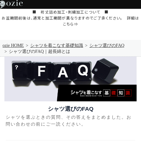
■ 裄丈詰め加工・刺繍加工について ■
お盆期間前後は、通常と加工期間が異なりますのでご了承ください。 詳細は
こちら⇒
ozie HOME
シャツを着こなす基礎知識
シャツ選びのFAQ
シャツ選びのFAQ｜超長綿とは
シャツ選びのFAQ
シャツを選ぶときの質問、その答えをまとめました。お
問い合わせの前にご一読ください。