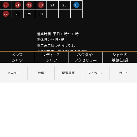
20
21
22
23
24
25
26
27
28
29
30
営業時間：平日11時～17時
定休日：土・日・祝
※年末年始つきましては、
その都度表示させていただきます。
メンズ
レディース
ネクタイ・
シャツの
シャツ
シャツ
アクセサリー
基礎知識
特定商取引法に関する表記
プライバシーポリシー
Copyright © YANAGIDA ORIMONO CO.LTD. All Rights Reserved.