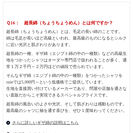
Ｑ16： 超長綿（ちょうちょうめん）とは何ですか？
超長綿（ちょうちょうめん）とは、毛足の長い綿のことです。
綿は毛足が長いほど高級といわれ、最高級のものになるとシルク
に近い光沢と肌ざわりがあります。
超長綿の一種、ギザ綿（エジプト綿の中の一種類）などの高級生
地をつかったシャツはオーダー専門店で扱われることが多く、通
常１万２千円～２万円ほどの値段で売られています。
そんなギザ綿（エジプト綿の中の一種類）をつかったシャツを
ozieでは5,000円～という低価格でご提供しています。
生地を直接買い付けているメーカーであり、問屋や店舗を通さな
い直販だからこそ実現できるスペシャルプライスです。
超長綿の風合いのよさや光沢、そして肌ざわりは感動ものです。
最高級のシャツに袖を通す喜びを、ぜひ１度味わってください。
さらに詳しいギザ綿の説明はこちら