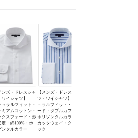
メンズ・ドレスシャ
【メンズ・ドレスシャ
【メンズ・ドレスシャ
【メ
・ワイシャツ】
ツ・ワイシャツ】ナチ
ツ・ワイシャツ】ナチ
ツ・
チュラルフィット・
ュラルフィット・ブロ
ュラルフィット・アイ
ュラ
レミアムコットン・
ード・ダブルカフス・
スコットン・プレミア
ネン
ックスフォード・形
ホリゾンタルカラー・
ムコットン・イージー
ー・
安定・綿100%・ホ
カッタウェイ・クレリ
ケア・イタリアンカラ
一ボ
ゾンタルカラー
ック
ー・ボタンダウン・ス
キッパー・第一ボタン