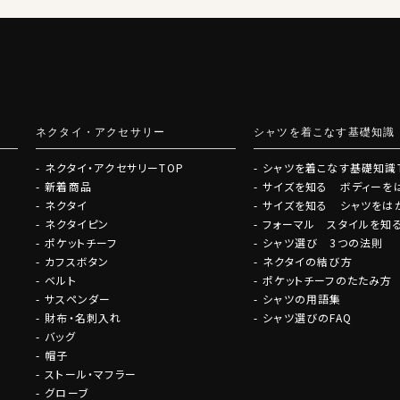
ネクタイ・アクセサリー
シャツを着こなす基礎知識
ネクタイ・アクセサリーTOP
シャツを着こなす基礎知識
新着商品
サイズを知る ボディーを
ネクタイ
サイズを知る シャツをは
ネクタイピン
フォーマル スタイルを知
ポケットチーフ
シャツ選び 3つの法則
カフスボタン
ネクタイの結び方
ベルト
ポケットチーフのたたみ方
サスペンダー
シャツの用語集
財布・名刺入れ
シャツ選びのFAQ
バッグ
帽子
ストール・マフラー
グローブ