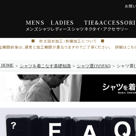
お問
MENS
LADIES
TIE
&
ACCESSORI
メンズ
シャツ
レディース
シャツ
ネクタイ・
アクセサリー
■ 裄丈詰め加工・刺繍加工について ■
盆期間前後は、通常と加工期間が異なりますのでご了承ください。 詳細はこち
e HOME
シャツを着こなす基礎知識
シャツ選びのFAQ
シャツ選