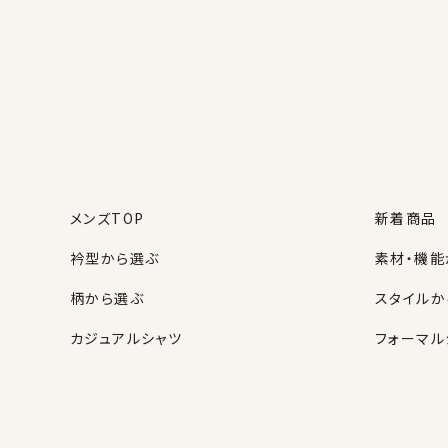
メンズTOP
新着商品
衿型から選ぶ
素材・機能
柄から選ぶ
スタイルか
カジュアルシャツ
フォーマル
レディースTOP
ネクタイ・アクセサリーTOP
新着商品
新着商品
衿型から選ぶ
ポケットチーフ
袖・カフス
カフスボタ
スタイルから選ぶ
財布・名刺入れ
カジュアル
バッグ