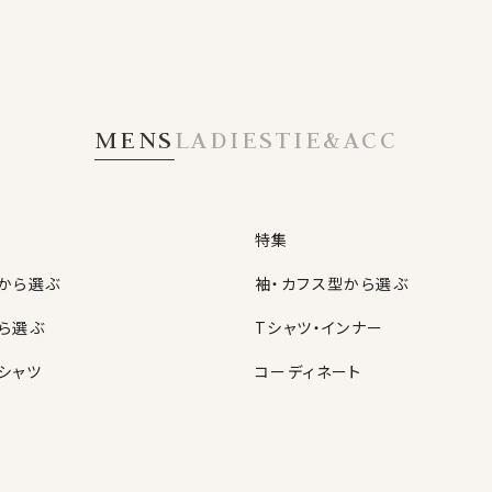
MENS
LADIES
TIE&ACC
特集
から選ぶ
袖・カフス型から選ぶ
ら選ぶ
Tシャツ・インナー
シャツ
コーディネート
特集
ネクタイ
型から選ぶ
ン
色から選ぶ
ベルト
シャツ
定番シャツ
帽子