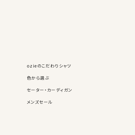
ozieのこだわりシャツ
色から選ぶ
セーター・カーディガン
メンズセール
素材・機能から選ぶ
ネクタイピン
柄から選ぶ
サスペンダー
ストール・マフラー