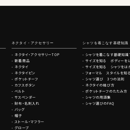
ネクタイ・アクセサリー
シャツを着こなす基礎知識
ネクタイ・アクセサリーTOP
シャツを着こなす基礎知識
新着商品
サイズを知る ボディーを
ネクタイ
サイズを知る シャツをは
ネクタイピン
フォーマル スタイルを知
ポケットチーフ
シャツ選び 3つの法則
カフスボタン
ネクタイの結び方
ベルト
ポケットチーフのたたみ方
サスペンダー
シャツの用語集
財布・名刺入れ
シャツ選びのFAQ
バッグ
帽子
ストール・マフラー
グローブ