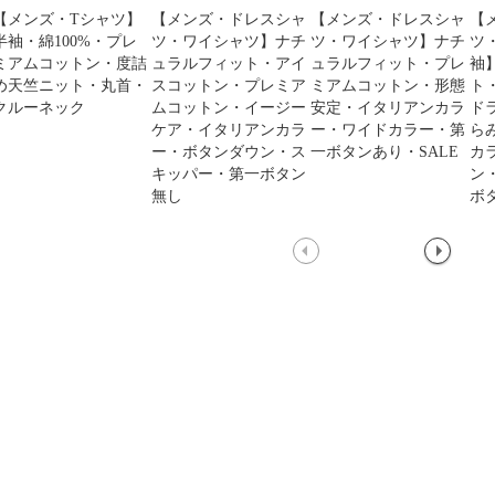
【メンズ・Tシャツ】
【メンズ・ドレスシャ
【メンズ・ドレスシャ
【
半袖・綿100%・プレ
ツ・ワイシャツ】ナチ
ツ・ワイシャツ】ナチ
ツ
ミアムコットン・度詰
ュラルフィット・アイ
ュラルフィット・プレ
袖
め天竺ニット・丸首・
スコットン・プレミア
ミアムコットン・形態
ト
クルーネック
ムコットン・イージー
安定・イタリアンカラ
ド
ケア・イタリアンカラ
ー・ワイドカラー・第
ら
ー・ボタンダウン・ス
一ボタンあり・SALE
カ
キッパー・第一ボタン
ン
無し
ボ