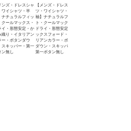
メンズ・ドレスシャ
【メンズ・ドレスシャ
【メンズ・ドレスシャ
【メ
・ワイシャツ・半
ツ・ワイシャツ・半
ツ・ワイシャツ】ナチ
ツ・
】ナチュラルフィッ
袖】ナチュラルフィッ
ュラルフィット・クー
袖】
・クールマックス・
ト・クールマックス・
ルマックス・ドライ・
ト・
ライ・形態安定・か
ドライ・形態安定・オ
形態安定・ブロード・
ドラ
み織り・イタリアン
ックスフォード・イタ
イタリアンカラー・ボ
ロー
ラー・ボタンダウ
リアンカラー・ボタン
タンダウン・第一ボタ
ラー
・スキッパー・第一
ダウン・スキッパー・
ンあり・クレリック
スキ
タン無し
第一ボタン無し
ン無
SALE