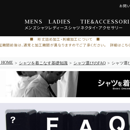
お問
MENS
LADIES
TIE
&
ACCESSORI
メンズ
シャツ
レディース
シャツ
ネクタイ・
アクセサリー
■ 裄丈詰め加工・刺繍加工について ■
盆期間前後は、通常と加工期間が異なりますのでご了承ください。 詳細はこち
e HOME
シャツを着こなす基礎知識
シャツ選びのFAQ
シャツ選