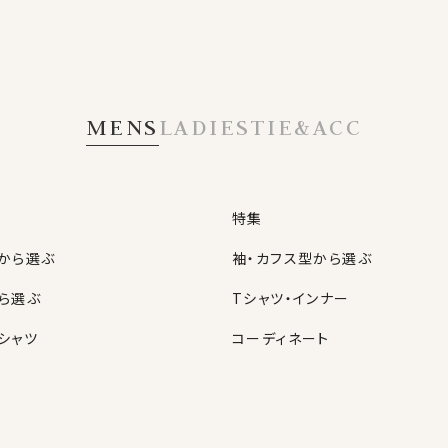
MENS
LADIES
TIE&ACC
特集
から選ぶ
袖・カフス型から選ぶ
ら選ぶ
Tシャツ・インナー
シャツ
コーディネート
特集
ネクタイ
型から選ぶ
ン
色から選ぶ
ベルト
シャツ
定番シャツ
帽子