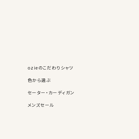
ozieのこだわりシャツ
色から選ぶ
セーター・カーディガン
メンズセール
素材・機能から選ぶ
ネクタイピン
柄から選ぶ
サスペンダー
ストール・マフラー