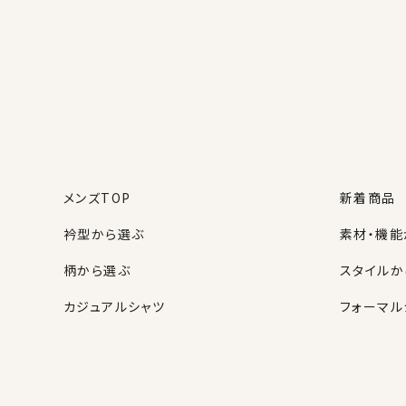
メンズTOP
新着商品
衿型から選ぶ
素材・機能
柄から選ぶ
スタイルか
カジュアルシャツ
フォーマル
レディースTOP
ネクタイ・アクセサリーTOP
新着商品
新着商品
衿型から選ぶ
ポケットチーフ
袖・カフス
カフスボタ
スタイルから選ぶ
財布・名刺入れ
カジュアル
バッグ