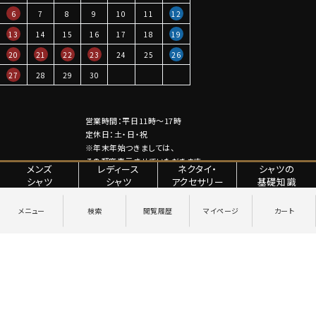
6
7
8
9
10
11
12
13
14
15
16
17
18
19
20
21
22
23
24
25
26
27
28
29
30
営業時間：平日11時～17時
定休日：土・日・祝
※年末年始つきましては、
その都度表示させていただきます。
メンズ
レディース
ネクタイ・
シャツの
シャツ
シャツ
アクセサリー
基礎知識
特定商取引法に関する表記
プライバシーポリシー
Copyright © YANAGIDA ORIMONO CO.LTD. All Rights Reserved.