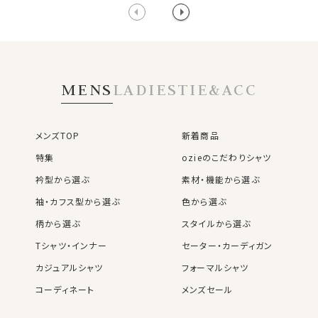
MENS
LADIES
TIE&ACC
メンズTOP
新着商品
特集
ozieのこだわりシャツ
衿型から選ぶ
素材・機能から選ぶ
袖・カフス型から選ぶ
色から選ぶ
柄から選ぶ
スタイルから選ぶ
Tシャツ・インナー
セーター・カーディガン
カジュアルシャツ
フォーマルシャツ
コーディネート
メンズセール
レディースTOP
ネクタイ・アクセサリーTOP
新着商品
新着商品