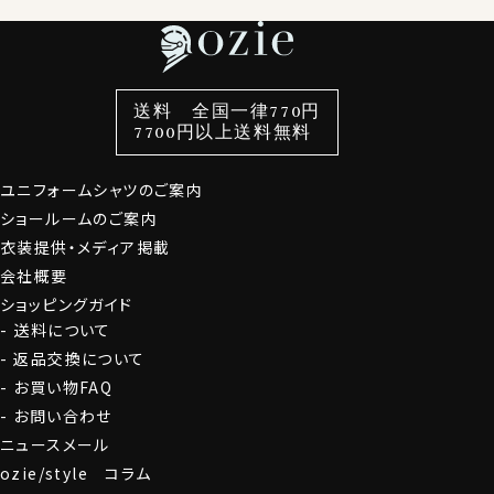
特集
ネクタイ
素材・機能から選ぶ
ネクタイピン
衿型から選ぶ
ポケットチーフ
袖・カフス型から選ぶ
カフスボタン
色から選ぶ
ベルト
柄から選ぶ
サスペンダー
スタイルから選ぶ
財布・名刺入れ
カジュアルシャツ
バッグ
送料 全国一律770円
7700円以上送料無料
定番シャツ
帽子
ストール・マフラー
グローブ
ユニフォームシャツのご案内
ショールームのご案内
衣装提供・メディア掲載
会社概要
ショッピングガイド
送料について
返品交換について
お買い物FAQ
お問い合わせ
ニュースメール
ozie/style コラム