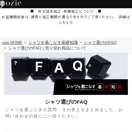
■ 裄丈詰め加工・刺繍加工について ■
お盆期間前後は、通常と加工期間が異なりますのでご了承ください。 詳細は
こちら⇒
ozie HOME
シャツを着こなす基礎知識
シャツ選びのFAQ
シャツ選びのFAQ｜売り切れ商品について
シャツ選びのFAQ
シャツを選ぶときの質問、その答えをまとめました。お
問い合わせの前にご一読ください。