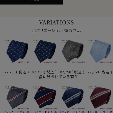
※3本よりどり6600円(税込)・送料無料（3本の場合の
み）
※3本よりどりはお好きな組合せのジャガードタイをお
選びいただけます
VARIATIONS
※商品により柄の出方に差があります
色バリエーション・類似商品
2,750
税込
2,750
税込
2,750
税込
2,750
税込
¥
¥
¥
¥
一緒に見られている商品
jtie50123
【ジャガードタイ・ネ
【ジャガードタイ・ネ
【ジャガードタイ・ネ
【ジャガードタイ・ネ