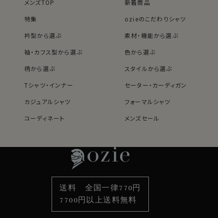
メンズTOP
新着商品
特集
ozieのこだわりシャツ
衿型から選ぶ
素材・機能から選ぶ
袖・カフス型から選ぶ
色から選ぶ
柄から選ぶ
スタイルから選ぶ
Tシャツ・インナー
セーター・カーディガン
カジュアルシャツ
フォーマルシャツ
コーディネート
メンズセール
レディースTOP
ネクタイ・アクセサリーTOP
新着商品
新着商品
特集
ネクタイ
素材・機能から選ぶ
ネクタイピン
衿型から選ぶ
ポケットチーフ
袖・カフス型から選ぶ
カフスボタン
色から選ぶ
ベルト
柄から選ぶ
サスペンダー
送料 全国一律770円
スタイルから選ぶ
財布・名刺入れ
カジュアルシャツ
バッグ
7700円以上送料無料
定番シャツ
帽子
ストール・マフラー