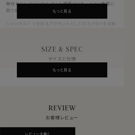
無地からレジメンタル、ドット柄等バリエーション豊富に
取り揃えております。
もっと見る
シャツやスーツを彩るアクセントとしてのネクタイをお楽
しみいただきたく、
ジャガードタイ３本よりどりで6600円(税込)に送料無
料！！
SIZE & SPEC
気分に合わせてネクタイを変えてシャツライフをお楽しみ
サイズと仕様
ください。
もっと見る
素材
シルク100％
柄
レジメンタル
色
ワインレッド 赤×ブラウン 茶色
大剣の幅
約8.0cm
長さ
約145cm
REVIEW
原産国
中国
お客様レビュー
※スポット商品につき再入荷はございません
※商品により長さに多少の差があります
※1本2750円(税込)+送料
レビューを書く