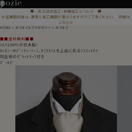
■ 裄丈詰め加工・刺繍加工について ■
お盆期間前後は、通常と加工期間が異なりますのでご了承ください。 詳細は
こちら⇒
HOME
ネクタイ＆アクセサリー
ネクタイ
■■送料無料■■
ｼﾙｸ100％の日本製！
ｾﾚﾓﾆｰやﾊﾟｰﾃｨｰｼｰﾝ、ｵﾌｽﾀｲﾙを上品に彩るｱｽｺｯﾄﾀｲ
同生地のﾎﾟｹｯﾄﾁｰﾌ付き
ｺﾞｰﾙﾄﾞ