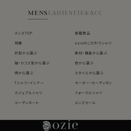
MENS
LADIES
TIE&ACC
メンズTOP
新着商品
特集
ozieのこだわりシャツ
衿型から選ぶ
素材・機能から選ぶ
袖・カフス型から選ぶ
色から選ぶ
柄から選ぶ
スタイルから選ぶ
Tシャツ・インナー
セーター・カーディガン
カジュアルシャツ
フォーマルシャツ
コーディネート
メンズセール
レディースTOP
ネクタイ・アクセサリーTOP
新着商品
新着商品
特集
ネクタイ
素材・機能から選ぶ
ネクタイピン
衿型から選ぶ
ポケットチーフ
袖・カフス型から選ぶ
カフスボタン