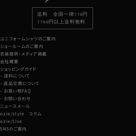
色から選ぶ
ベルト
柄から選ぶ
サスペンダー
送料 全国一律770円
スタイルから選ぶ
財布・名刺入れ
カジュアルシャツ
バッグ
7700円以上送料無料
定番シャツ
帽子
ストール・マフラー
ユニフォームシャツのご案内
グローブ
ショールームのご案内
衣装提供・メディア掲載
会社概要
ショッピングガイド
送料について
返品交換について
お買い物FAQ
お問い合わせ
ニュースメール
ozie/style コラム
ozie/Live
SNSのご案内