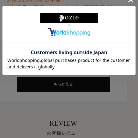
セレモニーやパーティーシーン、オフスタイル
を上品に彩るアスコットタイ。同生地のポケッ
トチーフ付き
もっと見る
ゴールド
アスコットタイ
素材
シルク１００％
柄
ジャガード織・無地
SIZE & SPEC
大検幅
約15.0cm
長さ
約133.5cm
サイズと仕様
中央
約5.0cm
もっと見る
原産国
日本
チーフ
素材
シルク１００％
REVIEW
柄
ジャガード織・無地
お客様レビュー
大きさ
約24cm×24cm