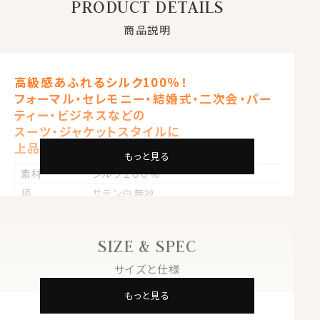
PRODUCT DETAILS
商品説明
高級感あふれるシルク100％！
フォーマル・セレモニー・結婚式・二次会・パー
ティー・ビジネスなどの
スーツ・ジャケットスタイルに
上品なアクセントを！
もっと見る
素材
シルク１００％
柄
サテン白無地
サイズ
約23.5ｘ23.5cm
原産国
日本
SIZE & SPEC
■
ポケットチーフのたたみ方はこちら⇒
サイズと仕様
もっと見る