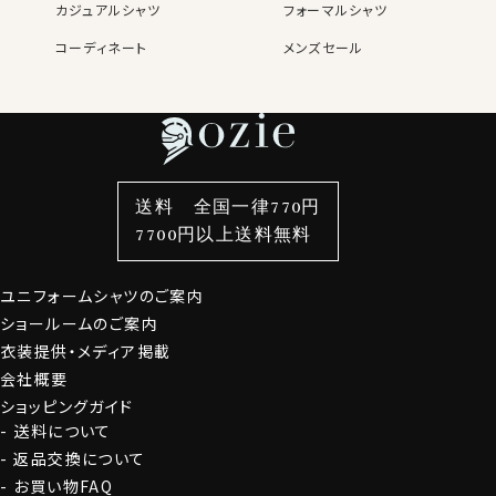
カジュアルシャツ
フォーマルシャツ
コーディネート
メンズセール
レディースTOP
ネクタイ・アクセサリーTOP
新着商品
新着商品
特集
ネクタイ
素材・機能から選ぶ
ネクタイピン
衿型から選ぶ
ポケットチーフ
袖・カフス型から選ぶ
カフスボタン
色から選ぶ
ベルト
柄から選ぶ
サスペンダー
送料 全国一律770円
スタイルから選ぶ
財布・名刺入れ
カジュアルシャツ
バッグ
7700円以上送料無料
定番シャツ
帽子
ストール・マフラー
ユニフォームシャツのご案内
グローブ
ショールームのご案内
衣装提供・メディア掲載
会社概要
ショッピングガイド
送料について
返品交換について
お買い物FAQ