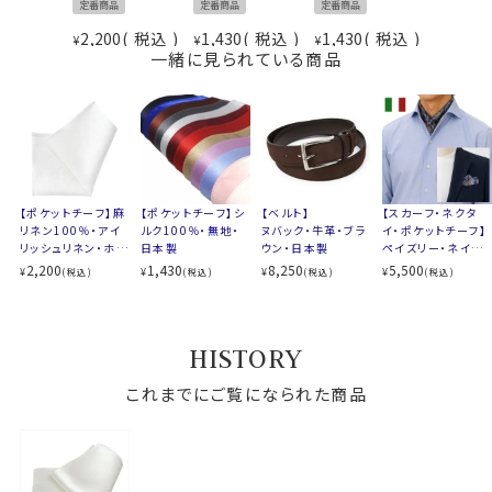
定番商品
定番商品
定番商品
2,200
税込
1,430
税込
1,430
税込
¥
¥
¥
一緒に見られている商品
【ポケットチーフ】麻
【ポケットチーフ】シ
【ベルト】
【スカーフ・ネクタ
リネン100％・アイ
ルク100％・無地・
ヌバック・牛革・ブラ
イ・ポケットチーフ】
リッシュリネン・ホワ
日本製
ウン・日本製
ペイズリー・ネイビ
イト・無地・日本製
ーブルー・イタリア
2,200
1,430
8,250
5,500
¥
¥
¥
¥
(税込)
(税込)
(税込)
(税込)
製
HISTORY
これまでにご覧になられた商品