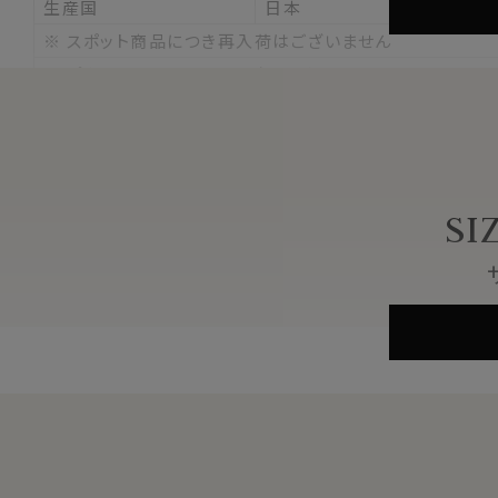
生産国
日本
※ スポット商品につき再入荷はございません
■
ポケットチーフのたたみ方はこちら⇒
60422
SI