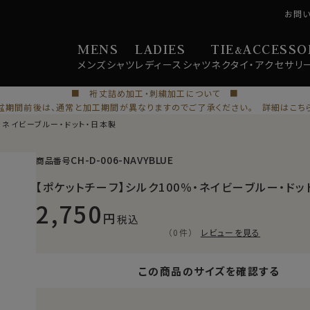
お問
MENS
LADIES
TIE
ACCESSO
&
メンズ
シャツ
レディース
シャツ
ネクタイ・
アクセサリ
■ 裄丈詰め加工・刺繍加工について ■
盆期間前後は、通常と加工期間が異なりますのでご了承ください。 詳細はこち
％・ネイビーブルー・ドット・日本製
CH-D-006-NAVYBLUE
商品番号
【ポケットチーフ】シルク100％・ネイビーブルー・ドッ
2,750
税込
（0件）
レビューを見る
この商品のサイズを確認する