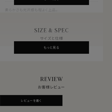
柔らかさも光沢感も程よく上品。
使いこなして自分らしい味わいのオンリーワンベルトに！
SIZE & SPEC
フリーサイズにて自分のサイズに合わせて自由にカット
可能。
サイズと仕様
（真ん中、３つ目の穴で留めるとバランスよいきれいな着
もっと見る
こなしになります。）
表＝牛革
素材
裏＝牛革
芯地
牛革トコ
REVIEW
バックル
帆型（シルバーニッケル）
(尾錠)
お客様レビュー
全長
約 112cm（カット可能）
使用時最
約 98cm
レビューを書く
大
(カットなし３番目の穴に通した場合)
幅
約 3cm