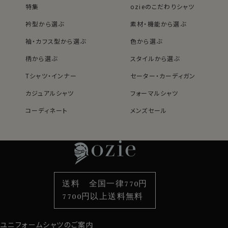
特集
ozieのこだわりシャツ
衿型から選ぶ
素材・機能から選ぶ
袖・カフス型から選ぶ
色から選ぶ
柄から選ぶ
スタイルから選ぶ
Tシャツ・インナー
セーター・カーディガン
カジュアルシャツ
フォーマルシャツ
コーディネート
メンズセール
レディースTOP
ネクタイ・アクセサリーTOP
新着商品
新着商品
特集
ネクタイ
素材・機能から選ぶ
ネクタイピン
衿型から選ぶ
ポケットチーフ
袖・カフス型から選ぶ
カフスボタン
色から選ぶ
ベルト
柄から選ぶ
サスペンダー
送料 全国一律770円
スタイルから選ぶ
財布・名刺入れ
カジュアルシャツ
バッグ
7700円以上送料無料
定番シャツ
帽子
ストール・マフラー
ユニフォームシャツのご案内
グローブ