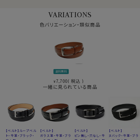
生産国
日本
VARIATIONS
※スポット商品につき再入荷はございません。
※製品の特性上、長さや色合いに多少の差があります
色バリエーション・類似商品
※革本来の風合いを生かす仕上げ加工の為、色落ち、
色焼け、水濡れなどによるシミにご注意下さい
■
ベルトの切り方はこちら⇒
■
革ベルトのお手入れ方法はこちら⇒
51016
送料無料
7,700
税込
¥
一緒に見られている商品
【ベルト】ループベル
【ベルト】
【ベルト】
【ベルト】
ト・牛革・ブラック・
ガラス革・牛革・ブラ
ピン無し・穴なし・牛
ヌバック・牛革・ブラ