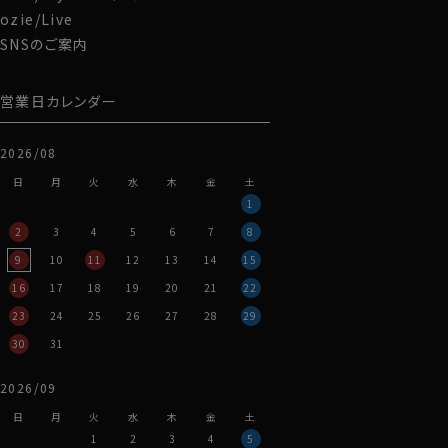
ozie/Live
-底鋲付き-
SNSのご案内
5つの底鋲がしっかりと鞄のボディーを支え、床に置いた際にも底
営業日カレンダー
-納量の変化に対応する仕様-
2026/08
上部サイドについているスナップを外していただきますと、マチ
日
月
火
水
木
金
土
できます。
1
2
3
4
5
6
7
8
9
10
11
12
13
14
15
16
17
18
19
20
21
22
23
24
25
26
27
28
29
30
31
2026/09
日
月
火
水
木
金
土
1
2
3
4
5