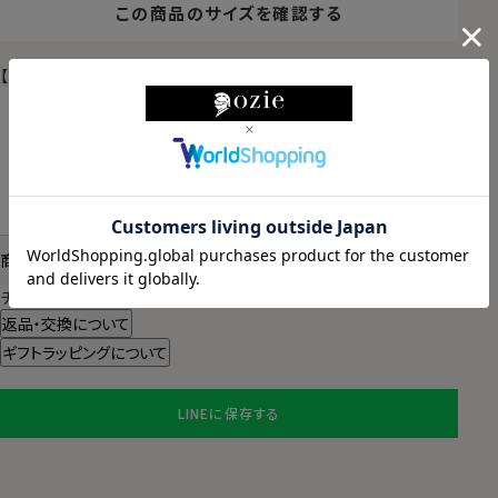
この商品のサイズを確認する
【限定スポット商品】再入荷はございません
東京都
変更
明日
13時00分
までのご注文で
2026/08/11（火）
に
宅配便
でお届けします。
（※裄丈加工・刺繍がある場合は除く）
商品についてのお問い合わせ
チャットでお問い合わせ
返品・交換について
ギフトラッピングについて
LINEに保存する