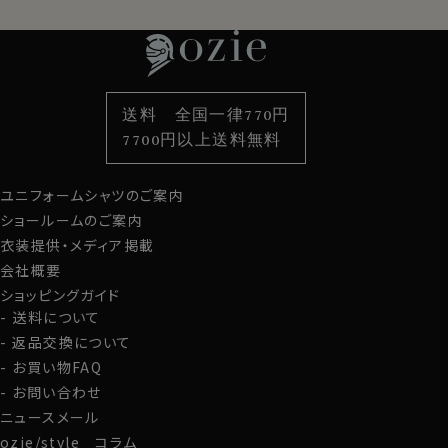
特集
ネクタイ
素材・機能から選ぶ
ネクタイピン
衿型から選ぶ
ポケットチーフ
袖・カフス型から選ぶ
カフスボタン
色から選ぶ
ベルト
柄から選ぶ
サスペンダー
送料 全国一律770円
スタイルから選ぶ
財布・名刺入れ
カジュアルシャツ
バッグ
7700円以上送料無料
定番シャツ
帽子
ストール・マフラー
ユニフォームシャツのご案内
グローブ
ショールームのご案内
衣装提供・メディア掲載
会社概要
ショッピングガイド
送料について
返品交換について
お買い物FAQ
お問い合わせ
ニュースメール
ozie/style コラム