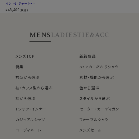
イントレチャート・ト
ートバッグ・ 山羊
48,400
¥
(税込)
革・ネイビーブルー
-丁寧な縫製（縁/ヘリ返し）-
MENS
LADIES
TIE&ACC
ヘリ返しをした長く愛用いただける丁寧な縫製になっています。
素材の合わせ部分は裏側へ折り返し切り目を隠してあります。
そのため合わせ部分がほつれたり割れにくく、滑らかで美しい見た
メンズTOP
新着商品
-本革付きキーストラップ-
特集
ozieのこだわりシャツ
高級感を感じさせるロゴ入り本革キーストラップ付！
衿型から選ぶ
素材・機能から選ぶ
カバーの中にリングが入っていますのでカギを付けることができま
袖・カフス型から選ぶ
色から選ぶ
柄から選ぶ
スタイルから選ぶ
Tシャツ・インナー
セーター・カーディガン
カジュアルシャツ
フォーマルシャツ
コーディネート
メンズセール
レディースTOP
ネクタイ・アクセサリーTOP
新着商品
新着商品