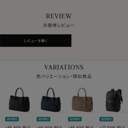
収納対応
A3
サイズ
REVIEW
重さ
約1310g
-職人技のハイクオリティーな完成度・飽きることのない上質素材
お客様レビュー
仕様
開閉=スナップボタン+ファスナー
マチ付きポケットｘ2
職人技・繊細な作業ならではのハイクオリティーな完成度。
ポケット・
レビューを書く
ファスナーポケットｘ1
ボッテガ・ヴェネタに代表的なデザインであるレザーを短冊状に編
他
イヤホンコード巻きｘ1
太さの異なる革を一本一本しっかりと織り込んでいます。
強度もさることながら美しく編み込まれたメッシュが品の良さを醸
付属
キーストラップ
生産国
バングラディッシュ
VARIATIONS
素材には感触がソフトな上に、丈夫でしっかりとした型崩れしに
※スポット商品につき再入荷はございません。
摩擦にも強く優れた革素材といえます。
色バリエーション・類似商品
表面には細かいシボ（シワ模様）が入っており革独特の表情をお楽
シボの表情は場所により様々なので長くご使用いただいても飽き
■お手入れ・保存方法と注意点
・濡れた場合は乾いた布で軽くふき取って下さい。
・雨や汗で濡れた場合や長時間使用しない場合は、水気
をよく拭きとり陰干ししてから通気性の良い場所に保管
送料無料
送料無料
送料無料
送料無料
してください。
48,400
税込
48,400
税込
48,400
税込
27,500
税込
¥
¥
¥
¥