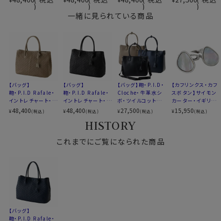
（湿度の高い場所はお避け下さい。）
一緒に見られている商品
・素材にあったクリーナー、クリームや中性洗剤などでお
手入れをしてください。
・本製品は革本来の風合いを生かすように仕上げられて
おりますので、 衣料の材質及び汗等の水分付着によって
は色落ちする場合もございますの でご注意ください。
【バッグ】
【バッグ】
【バッグ】鞄・P.I.D・
【カフリンクス・カフ
鞄・P.I.D Rafale・
鞄・P.I.D Rafale・
Cloche・牛革水シ
スボタン】サイモン
90322
イントレチャート・ト
イントレチャート・ト
ボ・ツイルコットン・
カーター・イギリス
ートバッグ・ 山羊
ートバッグ・ 山羊
トートバッグ・ブラッ
製・ORGANIC PEB
48,400
48,400
27,500
15,950
¥
¥
¥
¥
(税込)
(税込)
(税込)
(税込)
革・グレーベージュ
革・ブラック
ク・グレー・ネイビー
BLE Mother Of Pe
HISTORY
ブルー
arl・楕円形
これまでにご覧になられた商品
【バッグ】
鞄・P.I.D Rafale・