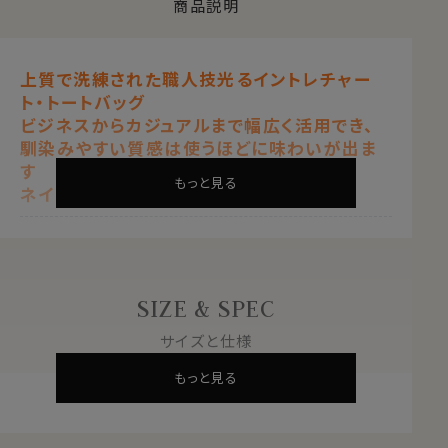
商品説明
上質で洗練された職人技光るイントレチャー
ト・トートバッグ
ビジネスからカジュアルまで幅広く活用でき、
馴染みやすい質感は使うほどに味わいが出ま
す
もっと見る
ネイビーブルー 紺青
山羊革×牛革(ゼブー牛)
素材
内側＝ツイルコットン
柄
無地
SIZE & SPEC
ネイビーブルー 紺青
色
サイズと仕様
（内側＝ブラウン 茶色）
横幅=約43cm
もっと見る
高さ=約31cm
サイズ
マチ=約18cm
持ち手=約62cm