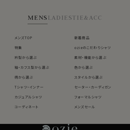
ン
※43cm（LL）・45cm（3L）・47cm(4L)サイズにおいて
は絞りを若干ゆるくしております。 細さを気にせず一般的
MENS
LADIES
TIE&ACC
なサイズと同じ感覚でお選びください。
メンズTOP
新着商品
特集
ozieのこだわりシャツ
衿型から選ぶ
素材・機能から選ぶ
袖・カフス型から選ぶ
色から選ぶ
柄から選ぶ
スタイルから選ぶ
Tシャツ・インナー
セーター・カーディガン
カジュアルシャツ
フォーマルシャツ
コーディネート
メンズセール
レディースTOP
ネクタイ・アクセサリーTOP
新着商品
新着商品
特集
ネクタイ
素材・機能から選ぶ
ネクタイピン