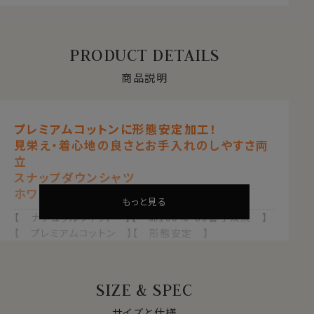
PRODUCT DETAILS
商品説明
プレミアムコットンに形態安定加工！
見栄え・着心地の良さとお手入れのしやすさ両
立
スナップダウンシャツ
ホワイト 白
もっと見る
【 ナチュラルフィット 】【 綿100%・80番手双糸 】
【 プレミアムコットン 】【 形態安定 】
【 スナップダウン 】【 長袖 】
●プレミアムコットン＝超長綿とは？
SIZE & SPEC
綿は一般的に繊維が長いほうが上質となります。
ふつうの綿より1.5倍～2倍くらい繊維の長い綿（詳しくは
サイズと仕様