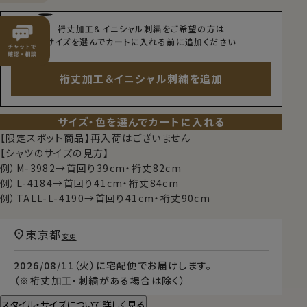
裄丈加工＆イニシャル刺繍をご希望の方は
サイズを選んでカートに入れる前に追加ください
裄丈加工＆イニシャル刺繍を追加
サイズ・色を選んでカートに入れる
【限定スポット商品】再入荷はございません
【シャツのサイズの見方】
例）M-3982→首回り39cm・裄丈82cm
例）L-4184→首回り41cm・裄丈84cm
例）TALL-L-4190→首回り41cm・裄丈90cm
東京都
変更
2026/08/11（火）
に
宅配便
でお届けします。
（※裄丈加工・刺繍がある場合は除く）
スタイル・サイズについて詳しく見る