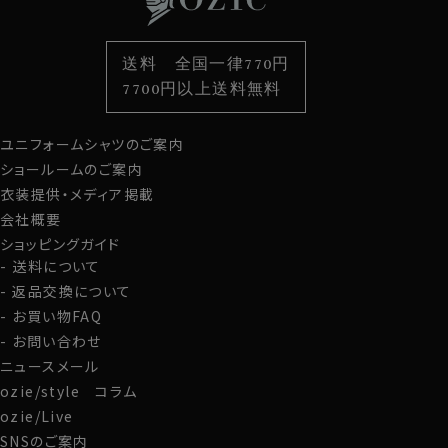
衿型から選ぶ
ポケットチーフ
袖・カフス型から選ぶ
カフスボタン
色から選ぶ
ベルト
柄から選ぶ
サスペンダー
送料 全国一律770円
スタイルから選ぶ
財布・名刺入れ
カジュアルシャツ
バッグ
7700円以上送料無料
定番シャツ
帽子
ストール・マフラー
ユニフォームシャツのご案内
グローブ
ショールームのご案内
衣装提供・メディア掲載
会社概要
ショッピングガイド
送料について
返品交換について
お買い物FAQ
お問い合わせ
ニュースメール
ozie/style コラム
ozie/Live
SNSのご案内