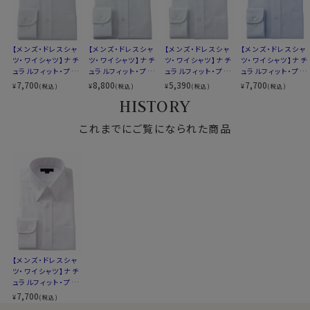
柄
織柄無地
カフス部分はコンバーチブルカフスになっておりますの
ラウンドカット
で、カフスボタンもご利用いただけます。
カフス
アジャスタブル
【メンズ・ドレスシャ
【メンズ・ドレスシャ
【メンズ・ドレスシャ
【メンズ・ドレスシャ
コンバーチブルカフス
S-37～LL-43・3L-45・4L-47cm / トールM-88・L-90・
ツ・ワイシャツ】ナチ
ツ・ワイシャツ】ナチ
ツ・ワイシャツ】ナチ
ツ・ワイシャツ】ナチ
ュラルフィット・プレ
ュラルフィット・プレ
ュラルフィット・プレ
ュラルフィット・プレ
衿高
前2.7cm 後4.6cm
LL-90cm・全１２サイズにてご用意。(サイズ表C)
ミアムコットン・形態
ミアムコットン100
ミアムコットン・形態
ミアムコットン・形態
7,700
8,800
5,390
7,700
¥
¥
¥
¥
(税込)
(税込)
(税込)
(税込)
S-37～LL-43・3L-45・4L-47cm
安定・スナップダウ
番手双糸・イージー
安定・スナップダウ
安定・スナップダウ
HISTORY
サイズC
トールM-88・L-90・LL-90cm
ン
ケア・スナップダウ
ン・SALE
ン
スポット商品につき再入荷はございませんのでご了承く
ン・ポケット無し
全１２サイズ
ださい。
これまでにご覧になられた商品
スタイル
ナチュラルフィット
20915
生産国
中国
▼スポット商品につき再入荷はございませんのでご了承
ください
▼ナチュラルフィットとは？
後ろ身頃にダーツを入れて、ウエスト部分をやや絞ったス
タイルです。
【メンズ・ドレスシャ
適度に絞ったウエストラインは細すぎず、それでいてダボ
ツ・ワイシャツ】ナチ
つきのないシルエット。
ュラルフィット・プレ
着心地を考え、細いだけのシャツとは一線を画したつくり
ミアムコットン・形態
7,700
¥
(税込)
安定・スナップダウ
になっています。