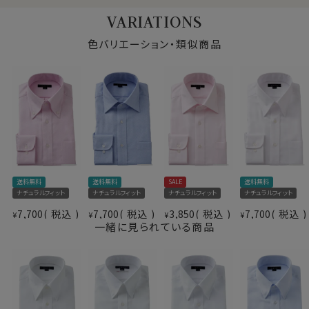
しかし特殊な形態安定加工を施すと、生地にややハリが
VARIATIONS
出てソフト感が失われがちになります。
そこでこの生地には綿特有のソフト感や素材感をいかし
色バリエーション・類似商品
た上で防しわ機能を高めるべく、液体アンモニア処理を
したうえで形態安定加工を施しました。
結果、光沢感・ソフト感にあふれ着心地のいい、さらに洗
濯後のお手入れが楽といった、相反する事象を併せ持っ
た、ozieの別注生地ならではの上質シャツに仕上がりま
した。
仕様表
●スナップダウン
送料無料
送料無料
SALE
送料無料
綿100％（80番手双糸）
ボタンダウンに近い感覚ですが、衿先がはねないように
ナチュラルフィット
ナチュラルフィット
ナチュラルフィット
ナチュラルフィット
素材
プレミアムコットン.
衿先を留めるスナップボタンが衿裏に隠れているため、
7,700
税込
7,700
税込
3,850
税込
7,700
税込
¥
¥
¥
¥
形態安定
よりドレッシーな雰囲気を持った衿型です。
一緒に見られている商品
素材名
ツイル
ネクタイを結んだ際のソフトな衿ロールがエレガントな
衿型
スナップダウン
スナップダウンシャツ。
キーパー
なし
シングルのスーツはもちろんのこと、ダブルのスーツとの
前立て
表前立て
相性も抜群と、意外と使用範囲の広いシャツです。
後身頃
バックダーツ入り
ポケット
ポケットあり