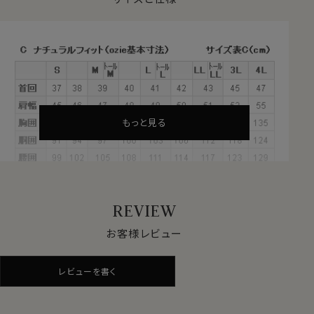
繊維の長さが28.6mm以上の原綿）を
超長綿（プレミア
ムコットン）
といいます。
その超長綿は、世界の綿生産量の3％しかない希少な高
級綿プレミアムコットンです。
通常の綿より
・しなやかで柔らかな風合い
・自然な美しい光沢
もっと見る
・優れた耐久性・吸湿性
といった特徴があります。
REVIEW
●形態安定加工
素材感・風合い・見栄えの良いことが特徴である綿
お客様レビュー
100％ですが、天然素材であるが故にしわができやすい
素材。
レビューを書く
綿100％素材に特殊な形態安定加工を施すことにより、
ポリエステル混の形態安定シャツに近い防しわ性があり
ます。