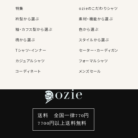
特集
ozieのこだわりシャツ
衿型から選ぶ
素材・機能から選ぶ
袖・カフス型から選ぶ
色から選ぶ
柄から選ぶ
スタイルから選ぶ
Tシャツ・インナー
セーター・カーディガン
カジュアルシャツ
フォーマルシャツ
コーディネート
メンズセール
レディースTOP
ネクタイ・アクセサリーTOP
新着商品
新着商品
特集
ネクタイ
素材・機能から選ぶ
ネクタイピン
衿型から選ぶ
ポケットチーフ
袖・カフス型から選ぶ
カフスボタン
色から選ぶ
ベルト
柄から選ぶ
サスペンダー
送料 全国一律770円
スタイルから選ぶ
財布・名刺入れ
カジュアルシャツ
バッグ
7700円以上送料無料
定番シャツ
帽子
ストール・マフラー