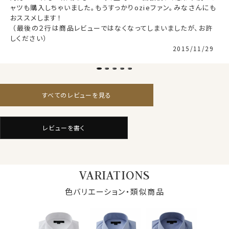
消すことなく、ポリエステル混の形態安定シャツに近い防
ャツも購入しちゃいました。もうすっかりozieファン。みなさんにも
綿100％
しわ性があります。
素材
おススメします！

（80番手双糸・形態安定・スーピマ綿使用）
 （最後の２行は商品レビューではなくなってしまいましたが、お許
素材名
ピンポイントオックスフォード
しください） 
衿型
ワイドカラー
●衿型について
2015/11/29
キーパー
取り外し式
タイドアップに最適なほどよい大きさのワイドカラーを選
前立て
表前立て
択しました。
後身頃
バックダーツ入り
ポケット
ポケットあり
すべてのレビューを見る
柄
織柄無地
タイドアップのビジネスシーンはもちろんのこと、フォーマ
ラウンドカット
ルシーンにも。
カフス
アジャストボタン
ニットと合わせて上品カジュアルシャツとして、そして洗
レビューを書く
コンバーチブルカフス
いざらしでデニムと合わせてフレッピー風にと、これ一枚
衿高
前3.0cm 後4.7cm
で様々な着こなしが可能な使えるシャツです。
S-37～LL-43・3L-45・4L-47cm
ニットタイとの相性が抜群です。
サイズC
トールM-88・L-90・LL-90cm
VARIATIONS
全１２サイズ
スタイル
ナチュラルフィット
色バリエーション・類似商品
カフス部分はコンバーチブルカフスになっておりますの
生産国
中国
で、カフスボタンもご利用いただけます。
▼スポット商品につき再入荷はございませんのでご了承
S-37～LL-43・3L-45・4L-47cm / トールM-88・L-90・