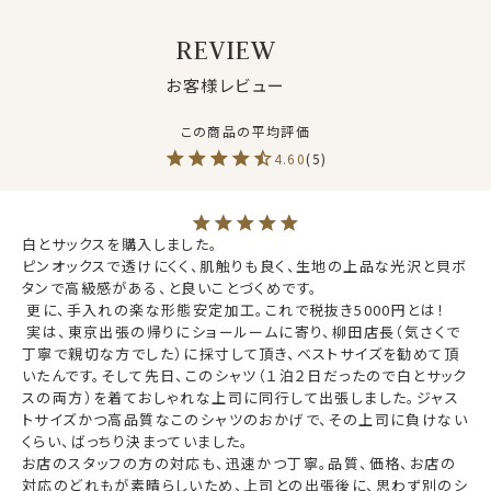
REVIEW
お客様レビュー
80番双糸の細番手で作られたピンポイントオックスフォ
4.60
5
ードは光沢があり、さらっとしていて肌ざわり抜群！
オックスフォードより薄手、ブロードより厚手と透け感が
少ないしっかりとした印象と上品さを併せ持ったドレッシ
白とサックスを購入しました。

ーな生地を使用しました。
ピンオックスで透けにくく、肌触りも良く、生地の上品な光沢と貝ボ
タンで高級感がある、と良いことづくめです。

 更に、手入れの楽な形態安定加工。これで税抜き5000円とは！

●形態安定加工
 実は、東京出張の帰りにショールームに寄り、柳田店長（気さくで
素材感・風合い・見栄えの良いことが特徴である綿
丁寧で親切な方でした）に採寸して頂き、ベストサイズを勧めて頂
100％のピンポイントオックスフォードですが、天然素材
いたんです。そして先日、このシャツ（１泊２日だったので白とサック
スの両方）を着ておしゃれな上司に同行して出張しました。ジャス
であるが故に普通の形態安定加工を施していても、やや
トサイズかつ高品質なこのシャツのおかげで、その上司に負けない
しわができやすい素材。
くらい、ばっちり決まっていました。

そこでプレミアムコットン使用の綿100％に特殊な形態
お店のスタッフの方の対応も、迅速かつ丁寧。品質、価格、お店の
安定加工を施すことにより、綿特有の光沢感や素材感を
仕様表
対応のどれもが素晴らしいため、上司との出張後に、思わず別のシ