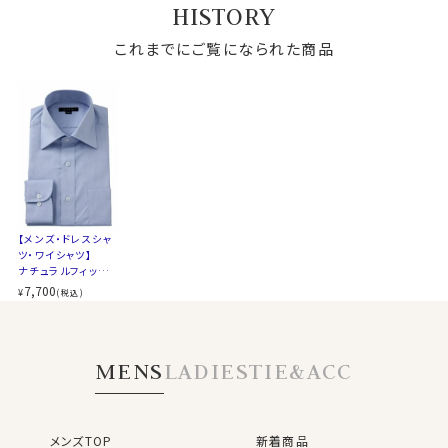
HISTORY
態安定・綿100％・
フォード・イージー
ワイドカラー
ケア・ワイドカラー・
これまでにご覧になられた商品
ポケット無し
【メンズ・ドレスシャ
ツ・ワイシャツ】
ナチュラルフィット・
プレミアムコットン・
7,700
¥
(税込)
オックスフォード・形
態安定・綿100％・
ワイドカラー
MENS
LADIES
TIE&ACC
メンズTOP
新着商品