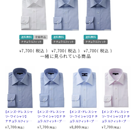
ください
LL-90cm・全１２サイズにてご用意。(サイズ表C)
▼ナチュラルフィットとは？
後ろ身頃にダーツを入れて、ウエスト部分をやや絞ったス
▼スポット商品につき再入荷はございませんのでご了承
タイルです。
ください。
適度に絞ったウエストラインは細すぎず、それでいてダボ
つきのないシルエット。
送料無料
定番商品
送料無料
送料無料
ナチュラルフィット
ナチュラルフィット
ナチュラルフィット
着心地を考え、細いだけのシャツとは一線を画したつくり
になっています。
7,700
税込
7,700
税込
7,700
税込
¥
¥
¥
一緒に見られている商品
※43cm（LL）・45cm（3L）・47cm(4L)サイズにおいて
は絞りを若干ゆるくしております。 細さを気にせず一般的
なサイズと同じ感覚でお選びください。
【メンズ・ドレスシャ
【メンズ・ドレスシャ
【メンズ・ドレスシャ
【メンズ・ドレスシャ
ツ・ワイシャツ】
ツ・ワイシャツ】ナチ
ツ・ワイシャツ】ナチ
ツ・ワイシャツ】ナチ
ナチュラルフィット・
ュラルフィット・プレ
ュラルフィット・プレ
ュラルフィット・プレ
プレミアムコットン・
ミアムコットン・形態
ミアムコットン120
ミアムコットン・形態
7,700
7,700
8,800
7,700
¥
¥
¥
¥
(税込)
(税込)
(税込)
(税込)
オックスフォード・形
安定・ワイドカラー
番手双糸・オックス
安定・ワイドカラー