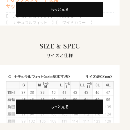
サックス
もっと見る
【 プレミアムコットン】【 形態安定 】
【 ナチュラルフィット 】 【 ワイドカラー 】
【 オックスフォード 】
サックス無地のワイドカラーシャツ。
SIZE & SPEC
アメリカ産の超長綿＝スーピマ綿に形態安定加工を施し
た80番手双糸のピンポイントオックスフォードを使用しま
サイズと仕様
した。
●スーピマ綿とは？
繊維の長さが通常より長い綿（詳しくは繊維の長さが
28.6mm以上の原綿）を
超長綿
といいます。
その中の1種類がアメリカ南西部が産地の
スーピマ綿
で
す。
もっと見る
今回はこのスーピマ綿を使用した80番手双糸の白無地
ピンポイントオックスフォードを完全別注生産いたしまし
た。